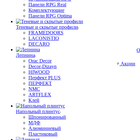
Панели RPG Real
Комплектующие
Панели RPG Optima
Теневые и скрытые профили
FRAMEDOORS
LACONISTIQ
DECARO
О
Лепнина
Orac Decor
Акции
Decor-Dizayn
HIWOOD
Перфект PLUS
ПЕРФЕКТ
NMC
ARTFLEX
Клей
Напольный плинтус
Шпонированный
МДФ
Алюминиевый
Пластиковый