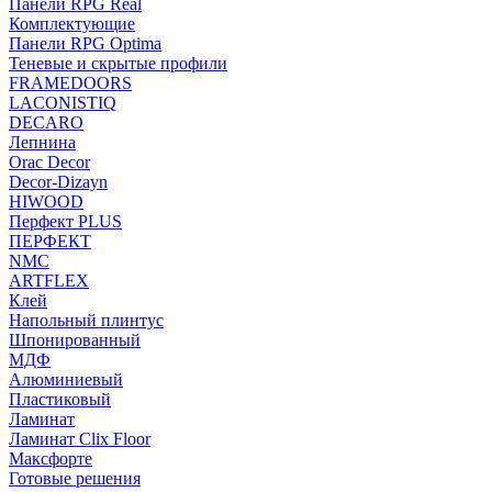
Панели RPG Real
Комплектующие
Панели RPG Optima
Теневые и скрытые профили
FRAMEDOORS
LACONISTIQ
DECARO
Лепнина
Orac Decor
Decor-Dizayn
HIWOOD
Перфект PLUS
ПЕРФЕКТ
NMC
ARTFLEX
Клей
Напольный плинтус
Шпонированный
МДФ
Алюминиевый
Пластиковый
Ламинат
Ламинат Clix Floor
Максфорте
Готовые решения