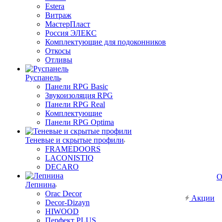
Estera
Витраж
МастерПласт
Россия ЭЛЕКС
Комплектующие для подоконников
Откосы
Отливы
Руспанель
Панели RPG Basic
Звукоизоляция RPG
Панели RPG Real
Комплектующие
Панели RPG Optima
Теневые и скрытые профили
FRAMEDOORS
LACONISTIQ
DECARO
О
Лепнина
Orac Decor
Акции
Decor-Dizayn
HIWOOD
Перфект PLUS