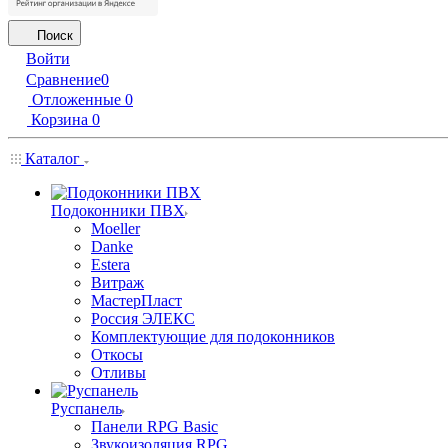
Поиск
Войти
Сравнение
0
Отложенные
0
Корзина
0
Каталог
Подоконники ПВХ
Moeller
Danke
Estera
Витраж
МастерПласт
Россия ЭЛЕКС
Комплектующие для подоконников
Откосы
Отливы
Руспанель
Панели RPG Basic
Звукоизоляция RPG