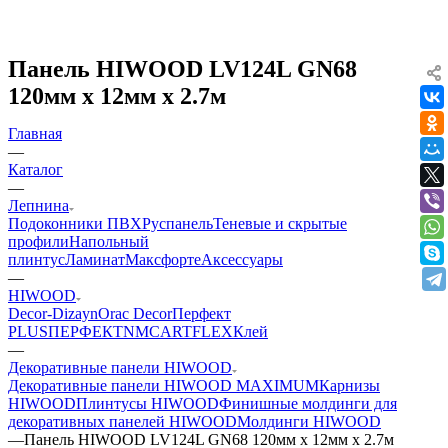
Панель HIWOOD LV124L GN68
120мм х 12мм х 2.7м
Главная
—
Каталог
—
Лепнина
Подоконники ПВХ
Руспанель
Теневые и скрытые
профили
Напольный
плинтус
Ламинат
Максфорте
Аксессуары
—
HIWOOD
Decor-Dizayn
Orac Decor
Перфект
PLUS
ПЕРФЕКТ
NMC
ARTFLEX
Клей
—
Декоративные панели HIWOOD
Декоративные панели HIWOOD MAXIMUM
Карнизы
HIWOOD
Плинтусы HIWOOD
Финишные молдинги для
декоративных панелей HIWOOD
Молдинги HIWOOD
—
Панель HIWOOD LV124L GN68 120мм х 12мм х 2.7м