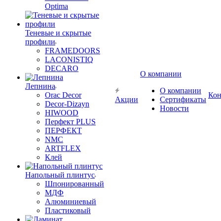
Optima
Теневые и скрытые
профили
FRAMEDOORS
LACONISTIQ
DECARO
О компании
Лепнина
О компании
Orac Decor
Кон
Акции
Сертификаты
Decor-Dizayn
Новости
HIWOOD
Перфект PLUS
ПЕРФЕКТ
NMC
ARTFLEX
Клей
Напольный плинтус
Шпонированный
МДФ
Алюминиевый
Пластиковый