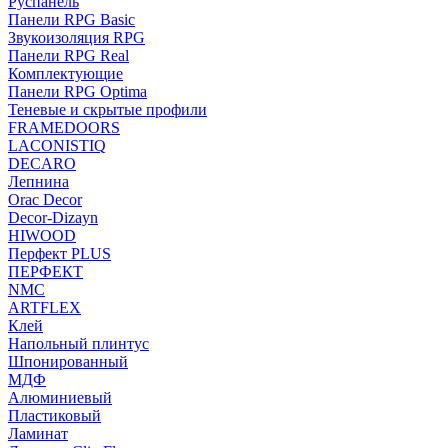
Руспанель
Панели RPG Basic
Звукоизоляция RPG
Панели RPG Real
Комплектующие
Панели RPG Optima
Теневые и скрытые профили
FRAMEDOORS
LACONISTIQ
DECARO
Лепнина
Orac Decor
Decor-Dizayn
HIWOOD
Перфект PLUS
ПЕРФЕКТ
NMC
ARTFLEX
Клей
Напольный плинтус
Шпонированный
МДФ
Алюминиевый
Пластиковый
Ламинат