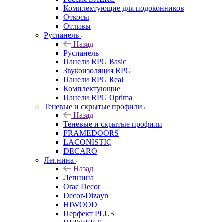
Комплектующие для подоконников
Откосы
Отливы
Руспанель
Назад
Руспанель
Панели RPG Basic
Звукоизоляция RPG
Панели RPG Real
Комплектующие
Панели RPG Optima
Теневые и скрытые профили
Назад
Теневые и скрытые профили
FRAMEDOORS
LACONISTIQ
DECARO
Лепнина
Назад
Лепнина
Orac Decor
Decor-Dizayn
HIWOOD
Перфект PLUS