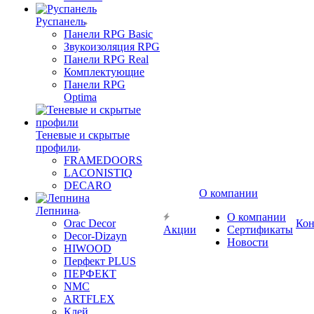
Руспанель
Панели RPG Basic
Звукоизоляция RPG
Панели RPG Real
Комплектующие
Панели RPG
Optima
Теневые и скрытые
профили
FRAMEDOORS
LACONISTIQ
DECARO
О компании
Лепнина
О компании
Orac Decor
Кон
Акции
Сертификаты
Decor-Dizayn
Новости
HIWOOD
Перфект PLUS
ПЕРФЕКТ
NMC
ARTFLEX
Клей