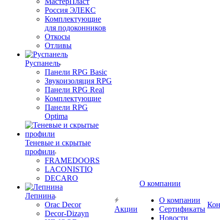
МастерПласт
Россия ЭЛЕКС
Комплектующие
для подоконников
Откосы
Отливы
Руспанель
Панели RPG Basic
Звукоизоляция RPG
Панели RPG Real
Комплектующие
Панели RPG
Optima
Теневые и скрытые
профили
FRAMEDOORS
LACONISTIQ
DECARO
О компании
Лепнина
О компании
Orac Decor
Кон
Акции
Сертификаты
Decor-Dizayn
Новости