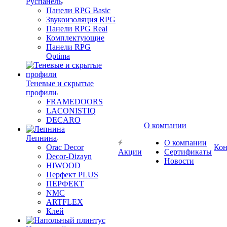
Руспанель
Панели RPG Basic
Звукоизоляция RPG
Панели RPG Real
Комплектующие
Панели RPG
Optima
Теневые и скрытые
профили
FRAMEDOORS
LACONISTIQ
DECARO
О компании
Лепнина
О компании
Orac Decor
Кон
Акции
Сертификаты
Decor-Dizayn
Новости
HIWOOD
Перфект PLUS
ПЕРФЕКТ
NMC
ARTFLEX
Клей