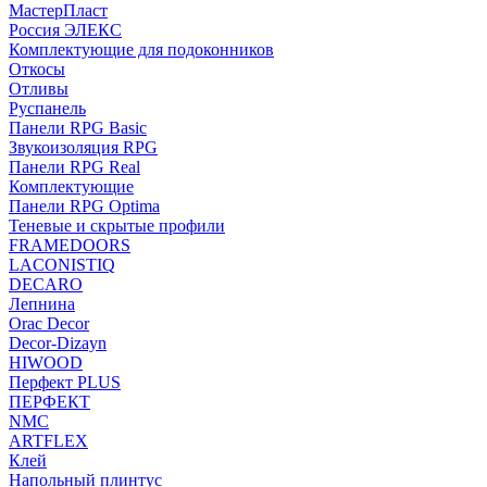
МастерПласт
Россия ЭЛЕКС
Комплектующие для подоконников
Откосы
Отливы
Руспанель
Панели RPG Basic
Звукоизоляция RPG
Панели RPG Real
Комплектующие
Панели RPG Optima
Теневые и скрытые профили
FRAMEDOORS
LACONISTIQ
DECARO
Лепнина
Orac Decor
Decor-Dizayn
HIWOOD
Перфект PLUS
ПЕРФЕКТ
NMC
ARTFLEX
Клей
Напольный плинтус