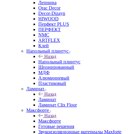
Лепнина
Orac Decor
Decor-Dizayn
HIWOOD
Перфект PLUS
ПЕРФЕКТ
NMC
ARTFLEX
Клей
Напольный плинтус
Назад
Напольный плинтус
Шпонированный
МДФ
Алюминиевый
Пластиковый
Ламинат
Назад
Ламинат
Ламинат Clix Floor
Максфорте
Назад
Максфорте
Готовые решения
Звукоизоляционные материалы Maxforte