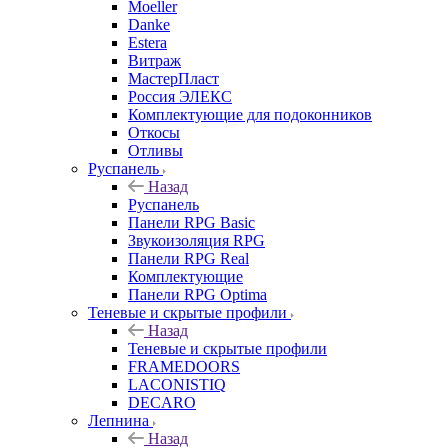
Moeller
Danke
Estera
Витраж
МастерПласт
Россия ЭЛЕКС
Комплектующие для подоконников
Откосы
Отливы
Руспанель
Назад
Руспанель
Панели RPG Basic
Звукоизоляция RPG
Панели RPG Real
Комплектующие
Панели RPG Optima
Теневые и скрытые профили
Назад
Теневые и скрытые профили
FRAMEDOORS
LACONISTIQ
DECARO
Лепнина
Назад