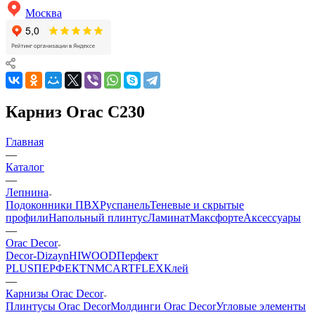
Москва
Карниз Orac C230
Главная
—
Каталог
—
Лепнина
Подоконники ПВХ
Руспанель
Теневые и скрытые
профили
Напольный плинтус
Ламинат
Максфорте
Аксессуары
—
Orac Decor
Decor-Dizayn
HIWOOD
Перфект
PLUS
ПЕРФЕКТ
NMC
ARTFLEX
Клей
—
Карнизы Orac Decor
Плинтусы Orac Decor
Молдинги Orac Decor
Угловые элементы