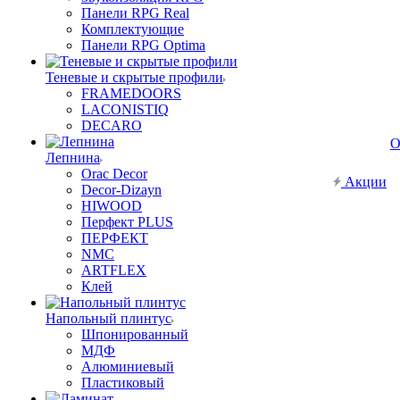
Панели RPG Real
Комплектующие
Панели RPG Optima
Теневые и скрытые профили
FRAMEDOORS
LACONISTIQ
DECARO
О
Лепнина
Orac Decor
Акции
Decor-Dizayn
HIWOOD
Перфект PLUS
ПЕРФЕКТ
NMC
ARTFLEX
Клей
Напольный плинтус
Шпонированный
МДФ
Алюминиевый
Пластиковый