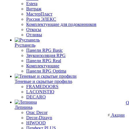
Estera
Витраж
МастерПласт
Россия ЭЛЕКС
Комплектующие для подоконников
Откосы
Отливы
Руспанель
Панели RPG Basic
Звукоизоляция RPG
Панели RPG Real
Комплектующие
Панели RPG Optima
Теневые и скрытые профили
FRAMEDOORS
LACONISTIQ
DECARO
О
Лепнина
Orac Decor
Акции
Decor-Dizayn
HIWOOD
Перфект PLUS