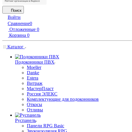
Поиск
Войти
Сравнение
0
Отложенные
0
Корзина
0
Каталог
Подоконники ПВХ
Moeller
Danke
Estera
Витраж
МастерПласт
Россия ЭЛЕКС
Комплектующие для подоконников
Откосы
Отливы
Руспанель
Панели RPG Basic
Звукоизоляция RPG