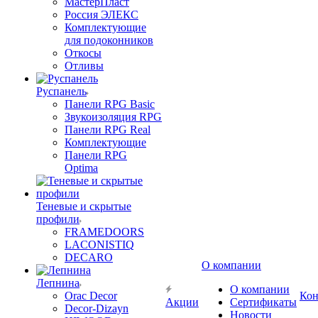
МастерПласт
Россия ЭЛЕКС
Комплектующие
для подоконников
Откосы
Отливы
Руспанель
Панели RPG Basic
Звукоизоляция RPG
Панели RPG Real
Комплектующие
Панели RPG
Optima
Теневые и скрытые
профили
FRAMEDOORS
LACONISTIQ
DECARO
О компании
Лепнина
О компании
Orac Decor
Кон
Акции
Сертификаты
Decor-Dizayn
Новости