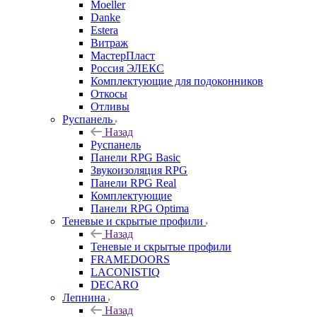
Moeller
Danke
Estera
Витраж
МастерПласт
Россия ЭЛЕКС
Комплектующие для подоконников
Откосы
Отливы
Руспанель
Назад
Руспанель
Панели RPG Basic
Звукоизоляция RPG
Панели RPG Real
Комплектующие
Панели RPG Optima
Теневые и скрытые профили
Назад
Теневые и скрытые профили
FRAMEDOORS
LACONISTIQ
DECARO
Лепнина
Назад