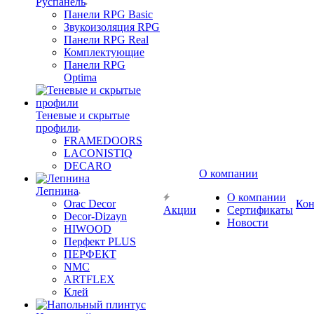
Руспанель
Панели RPG Basic
Звукоизоляция RPG
Панели RPG Real
Комплектующие
Панели RPG
Optima
Теневые и скрытые
профили
FRAMEDOORS
LACONISTIQ
DECARO
О компании
Лепнина
О компании
Orac Decor
Кон
Акции
Сертификаты
Decor-Dizayn
Новости
HIWOOD
Перфект PLUS
ПЕРФЕКТ
NMC
ARTFLEX
Клей