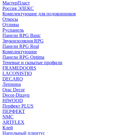
МастерПласт
Россия ЭЛЕКС
Комплектующие для подоконников
Откосы
Отливы
Руспанель
Панели RPG Basic
Звукоизоляция RPG
Панели RPG Real
Комплектующие
Панели RPG Optima
Теневые и скрытые профили
FRAMEDOORS
LACONISTIQ
DECARO
Лепнина
Orac Decor
Decor-Dizayn
HIWOOD
Перфект PLUS
ПЕРФЕКТ
NMC
ARTFLEX
Клей
Напольный плинтус