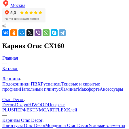
Москва
Карниз Orac CX160
Главная
—
Каталог
—
Лепнина
Подоконники ПВХ
Руспанель
Теневые и скрытые
профили
Напольный плинтус
Ламинат
Максфорте
Аксессуары
—
Orac Decor
Decor-Dizayn
HIWOOD
Перфект
PLUS
ПЕРФЕКТ
NMC
ARTFLEX
Клей
—
Карнизы Orac Decor
Плинтусы Orac Decor
Молдинги Orac Decor
Угловые элементы