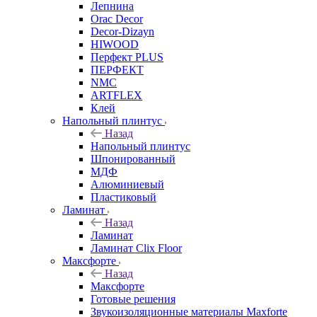
Лепнина
Orac Decor
Decor-Dizayn
HIWOOD
Перфект PLUS
ПЕРФЕКТ
NMC
ARTFLEX
Клей
Напольный плинтус
Назад
Напольный плинтус
Шпонированный
МДФ
Алюминиевый
Пластиковый
Ламинат
Назад
Ламинат
Ламинат Clix Floor
Максфорте
Назад
Максфорте
Готовые решения
Звукоизоляционные материалы Maxforte