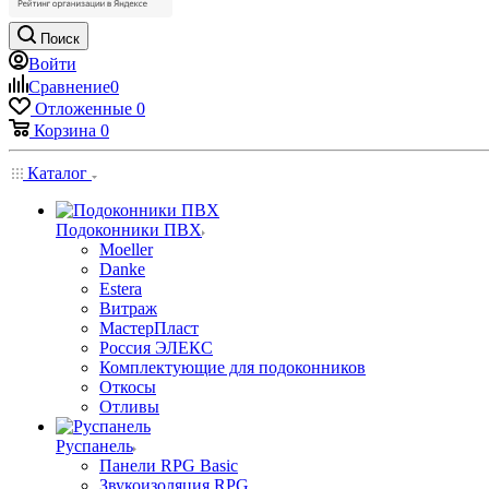
Поиск
Войти
Сравнение
0
Отложенные
0
Корзина
0
Каталог
Подоконники ПВХ
Moeller
Danke
Estera
Витраж
МастерПласт
Россия ЭЛЕКС
Комплектующие для подоконников
Откосы
Отливы
Руспанель
Панели RPG Basic
Звукоизоляция RPG