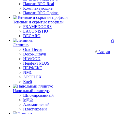
Панели RPG Real
Комплектующие
Панели RPG Optima
Теневые и скрытые профили
FRAMEDOORS
LACONISTIQ
DECARO
О
Лепнина
Orac Decor
Акции
Decor-Dizayn
HIWOOD
Перфект PLUS
ПЕРФЕКТ
NMC
ARTFLEX
Клей
Напольный плинтус
Шпонированный
МДФ
Алюминиевый
Пластиковый