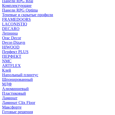
Панели RPG Real
Комплектующие
Панели RPG Optima
Теневые и скрытые профили
FRAMEDOORS
LACONISTIQ
DECARO
Лепнина
Orac Decor
Decor-Dizayn
HIWOOD
Перфект PLUS
ПЕРФЕКТ
NMC
ARTFLEX
Клей
Напольный плинтус
Шпонированный
МДФ
Алюминиевый
Пластиковый
Ламинат
Ламинат Clix Floor
Максфорте
Готовые решения