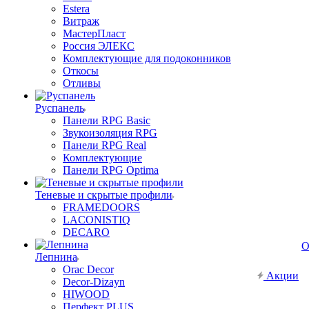
Estera
Витраж
МастерПласт
Россия ЭЛЕКС
Комплектующие для подоконников
Откосы
Отливы
Руспанель
Панели RPG Basic
Звукоизоляция RPG
Панели RPG Real
Комплектующие
Панели RPG Optima
Теневые и скрытые профили
FRAMEDOORS
LACONISTIQ
DECARO
О
Лепнина
Orac Decor
Акции
Decor-Dizayn
HIWOOD
Перфект PLUS