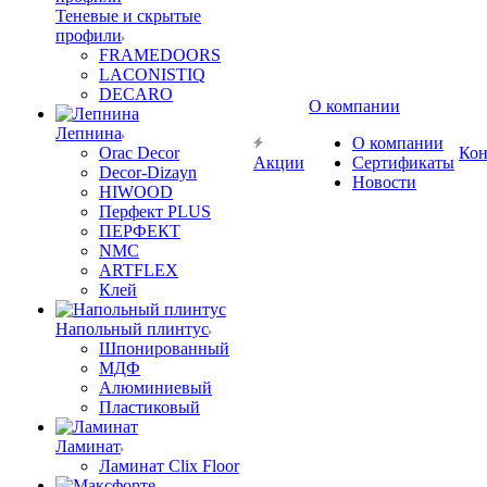
Теневые и скрытые
профили
FRAMEDOORS
LACONISTIQ
DECARO
О компании
Лепнина
О компании
Orac Decor
Кон
Акции
Сертификаты
Decor-Dizayn
Новости
HIWOOD
Перфект PLUS
ПЕРФЕКТ
NMC
ARTFLEX
Клей
Напольный плинтус
Шпонированный
МДФ
Алюминиевый
Пластиковый
Ламинат
Ламинат Clix Floor