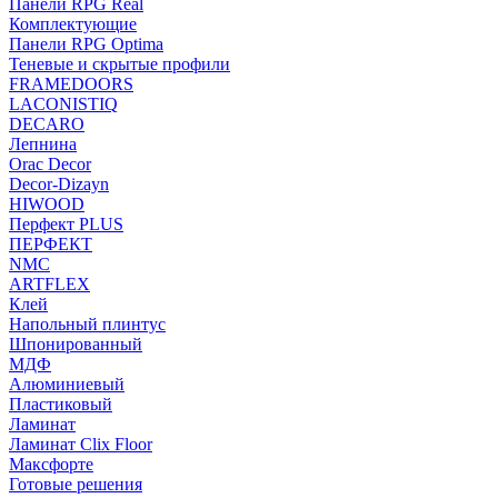
Панели RPG Real
Комплектующие
Панели RPG Optima
Теневые и скрытые профили
FRAMEDOORS
LACONISTIQ
DECARO
Лепнина
Orac Decor
Decor-Dizayn
HIWOOD
Перфект PLUS
ПЕРФЕКТ
NMC
ARTFLEX
Клей
Напольный плинтус
Шпонированный
МДФ
Алюминиевый
Пластиковый
Ламинат
Ламинат Clix Floor
Максфорте
Готовые решения