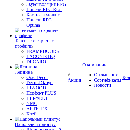
Звукоизоляция RPG
Панели RPG Real
Комплектующие
Панели RPG
Optima
Теневые и скрытые
профили
FRAMEDOORS
LACONISTIQ
DECARO
О компании
Лепнина
О компании
Orac Decor
Кон
Акции
Сертификаты
Decor-Dizayn
Новости
HIWOOD
Перфект PLUS
ПЕРФЕКТ
NMC
ARTFLEX
Клей
Напольный плинтус
Шпонированный