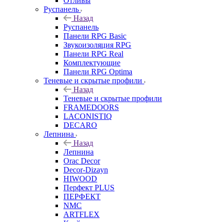
Отливы
Руспанель
Назад
Руспанель
Панели RPG Basic
Звукоизоляция RPG
Панели RPG Real
Комплектующие
Панели RPG Optima
Теневые и скрытые профили
Назад
Теневые и скрытые профили
FRAMEDOORS
LACONISTIQ
DECARO
Лепнина
Назад
Лепнина
Orac Decor
Decor-Dizayn
HIWOOD
Перфект PLUS
ПЕРФЕКТ
NMC
ARTFLEX