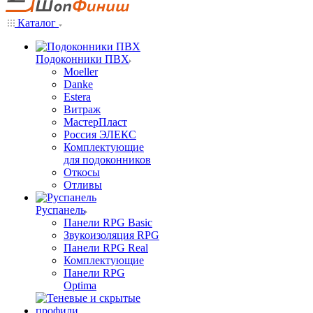
Каталог
Подоконники ПВХ
Moeller
Danke
Estera
Витраж
МастерПласт
Россия ЭЛЕКС
Комплектующие
для подоконников
Откосы
Отливы
Руспанель
Панели RPG Basic
Звукоизоляция RPG
Панели RPG Real
Комплектующие
Панели RPG
Optima