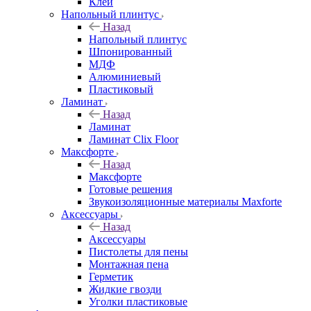
Клей
Напольный плинтус
Назад
Напольный плинтус
Шпонированный
МДФ
Алюминиевый
Пластиковый
Ламинат
Назад
Ламинат
Ламинат Clix Floor
Максфорте
Назад
Максфорте
Готовые решения
Звукоизоляционные материалы Maxforte
Аксессуары
Назад
Аксессуары
Пистолеты для пены
Монтажная пена
Герметик
Жидкие гвозди
Уголки пластиковые