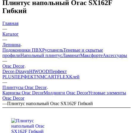
Плинтус напольный Orac SX162F
Гибкий
Главная
—
Каталог
—
Лепнина
Подоконники ПВХ
Руспанель
Теневые и скрытые
профили
Напольный плинтус
Ламинат
Максфорте
Аксессуары
—
Orac Decor
Decor-Dizayn
HIWOOD
Перфект
PLUS
ПЕРФЕКТ
NMC
ARTFLEX
Клей
—
Плинтусы Orac Decor
Карнизы Orac Decor
Молдинги Orac Decor
Угловые элементы
Orac Decor
—
Плинтус напольный Orac SX162F Гибкий