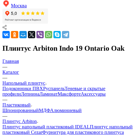
Москва
Плинтус Arbiton Indo 19 Ontario Oak
Главная
—
Каталог
—
Напольный плинтус
Подоконники ПВХ
Руспанель
Теневые и скрытые
профили
Лепнина
Ламинат
Максфорте
Аксессуары
—
Пластиковый
Шпонированный
МДФ
Алюминиевый
—
Плинтус Arbiton
Плинтус напольный пластиковый IDEAL
Плинтус напольный
пластиковый Cezar
Фурнитура для пластикового плинтуса