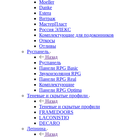
Moeller
Danke
Estera
Витраж
МастерПласт
Россия ЭЛЕКС
Комплектующие для подоконников
Откосы
Отливы
Руспанель
Назад
Руспанель
Панели RPG Basic
Звукоизоляция RPG
Панели RPG Real
Комплектующие
Панели RPG Optima
Теневые и скрытые профили
Назад
Теневые и скрытые профили
FRAMEDOORS
LACONISTIQ
DECARO
Лепнина
Назад