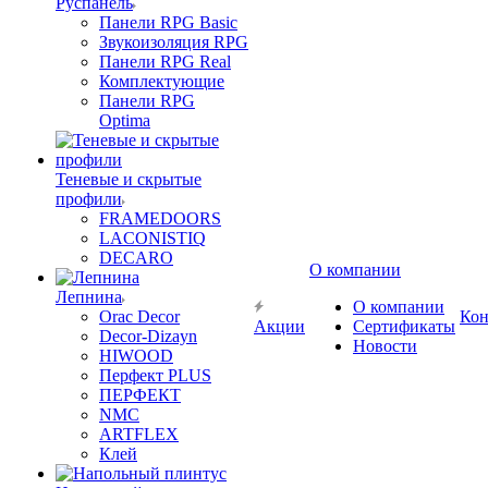
Руспанель
Панели RPG Basic
Звукоизоляция RPG
Панели RPG Real
Комплектующие
Панели RPG
Optima
Теневые и скрытые
профили
FRAMEDOORS
LACONISTIQ
DECARO
О компании
Лепнина
О компании
Orac Decor
Кон
Акции
Сертификаты
Decor-Dizayn
Новости
HIWOOD
Перфект PLUS
ПЕРФЕКТ
NMC
ARTFLEX
Клей