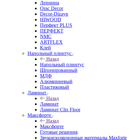
Лепнина
Orac Decor
Decor-Dizayn
HIWOOD
Перфект PLUS
ПЕРФЕКТ
NMC
ARTFLEX
Клей
Напольный плинтус
Назад
Напольный плинтус
Шпонированный
МДФ
Алюминиевый
Пластиковый
Ламинат
Назад
Ламинат
Ламинат Clix Floor
Максфорте
Назад
Максфорте
Готовые решения
Звукоизоляционные материалы Maxforte