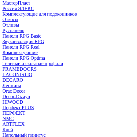
МастерПласт
Россия ЭЛЕКС
Комплектующие для подоконников
Откосы
Отливы
Руспанель
Панели RPG Basic
Звукоизоляция RPG
Панели RPG Real
Комплектующие
Панели RPG Optima
Теневые и скрытые профили
FRAMEDOORS
LACONISTIQ
DECARO
Лепнина
Orac Decor
Decor-Dizayn
HIWOOD
Перфект PLUS
ПЕРФЕКТ
NMC
ARTFLEX
Клей
Напольный плинтус