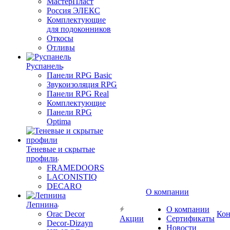
МастерПласт
Россия ЭЛЕКС
Комплектующие
для подоконников
Откосы
Отливы
Руспанель
Панели RPG Basic
Звукоизоляция RPG
Панели RPG Real
Комплектующие
Панели RPG
Optima
Теневые и скрытые
профили
FRAMEDOORS
LACONISTIQ
DECARO
О компании
Лепнина
О компании
Orac Decor
Кон
Акции
Сертификаты
Decor-Dizayn
Новости