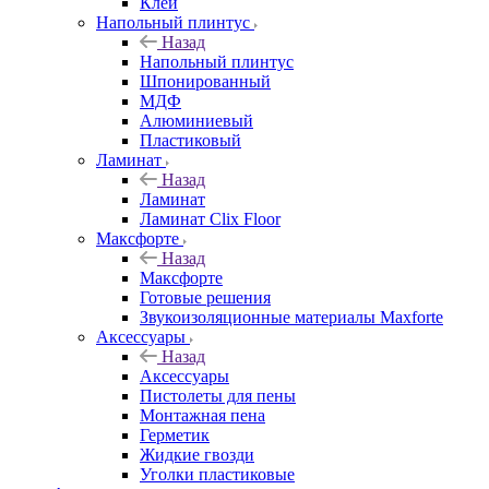
Клей
Напольный плинтус
Назад
Напольный плинтус
Шпонированный
МДФ
Алюминиевый
Пластиковый
Ламинат
Назад
Ламинат
Ламинат Clix Floor
Максфорте
Назад
Максфорте
Готовые решения
Звукоизоляционные материалы Maxforte
Аксессуары
Назад
Аксессуары
Пистолеты для пены
Монтажная пена
Герметик
Жидкие гвозди
Уголки пластиковые