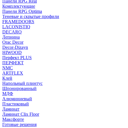
Панели RPG Real
Комплектующие
Панели RPG Optima
Теневые и скрытые профили
FRAMEDOORS
LACONISTIQ
DECARO
Лепнина
Orac Decor
Decor-Dizayn
HIWOOD
Перфект PLUS
ПЕРФЕКТ
NMC
ARTFLEX
Клей
Напольный плинтус
Шпонированный
МДФ
Алюминиевый
Пластиковый
Ламинат
Ламинат Clix Floor
Максфорте
Готовые решения