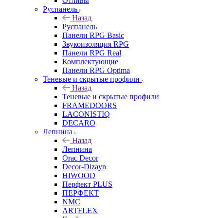
Отливы
Руспанель
Назад
Руспанель
Панели RPG Basic
Звукоизоляция RPG
Панели RPG Real
Комплектующие
Панели RPG Optima
Теневые и скрытые профили
Назад
Теневые и скрытые профили
FRAMEDOORS
LACONISTIQ
DECARO
Лепнина
Назад
Лепнина
Orac Decor
Decor-Dizayn
HIWOOD
Перфект PLUS
ПЕРФЕКТ
NMC
ARTFLEX