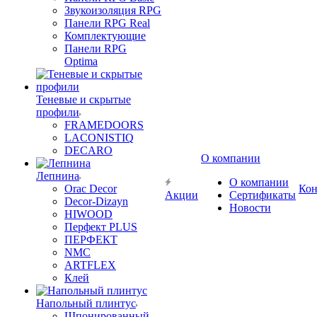
Звукоизоляция RPG
Панели RPG Real
Комплектующие
Панели RPG
Optima
Теневые и скрытые
профили
FRAMEDOORS
LACONISTIQ
DECARO
О компании
Лепнина
О компании
Orac Decor
Кон
Акции
Сертификаты
Decor-Dizayn
Новости
HIWOOD
Перфект PLUS
ПЕРФЕКТ
NMC
ARTFLEX
Клей
Напольный плинтус
Шпонированный