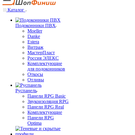
Каталог
Подоконники ПВХ
Moeller
Danke
Estera
Витраж
МастерПласт
Россия ЭЛЕКС
Комплектующие
для подоконников
Откосы
Отливы
Руспанель
Панели RPG Basic
Звукоизоляция RPG
Панели RPG Real
Комплектующие
Панели RPG
Optima