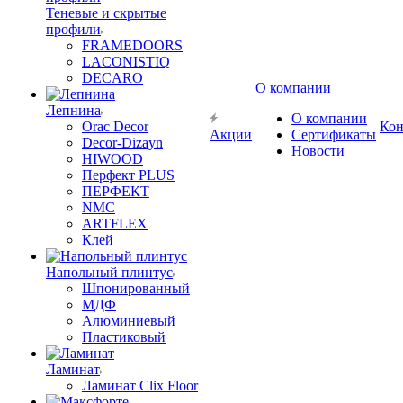
Теневые и скрытые
профили
FRAMEDOORS
LACONISTIQ
DECARO
О компании
Лепнина
О компании
Orac Decor
Кон
Акции
Сертификаты
Decor-Dizayn
Новости
HIWOOD
Перфект PLUS
ПЕРФЕКТ
NMC
ARTFLEX
Клей
Напольный плинтус
Шпонированный
МДФ
Алюминиевый
Пластиковый
Ламинат
Ламинат Clix Floor