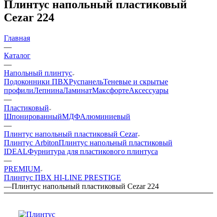
Плинтус напольный пластиковый
Cezar 224
Главная
—
Каталог
—
Напольный плинтус
Подоконники ПВХ
Руспанель
Теневые и скрытые
профили
Лепнина
Ламинат
Максфорте
Аксессуары
—
Пластиковый
Шпонированный
МДФ
Алюминиевый
—
Плинтус напольный пластиковый Cezar
Плинтус Arbiton
Плинтус напольный пластиковый
IDEAL
Фурнитура для пластикового плинтуса
—
PREMIUM
Плинтус ПВХ HI-LINE PRESTIGE
—
Плинтус напольный пластиковый Cezar 224