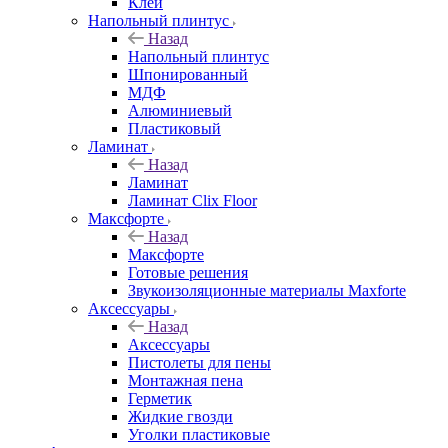
Клей
Напольный плинтус
Назад
Напольный плинтус
Шпонированный
МДФ
Алюминиевый
Пластиковый
Ламинат
Назад
Ламинат
Ламинат Clix Floor
Максфорте
Назад
Максфорте
Готовые решения
Звукоизоляционные материалы Maxforte
Аксессуары
Назад
Аксессуары
Пистолеты для пены
Монтажная пена
Герметик
Жидкие гвозди
Уголки пластиковые