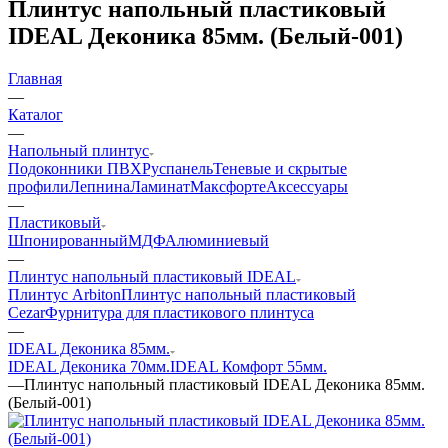
Плинтус напольный пластиковый
IDEAL Деконика 85мм. (Белый-001)
Главная
—
Каталог
—
Напольный плинтус
Подоконники ПВХ
Руспанель
Теневые и скрытые
профили
Лепнина
Ламинат
Максфорте
Аксессуары
—
Пластиковый
Шпонированный
МДФ
Алюминиевый
—
Плинтус напольный пластиковый IDEAL
Плинтус Arbiton
Плинтус напольный пластиковый
Cezar
Фурнитура для пластикового плинтуса
—
IDEAL Деконика 85мм.
IDEAL Деконика 70мм.
IDEAL Комфорт 55мм.
—
Плинтус напольный пластиковый IDEAL Деконика 85мм.
(Белый-001)