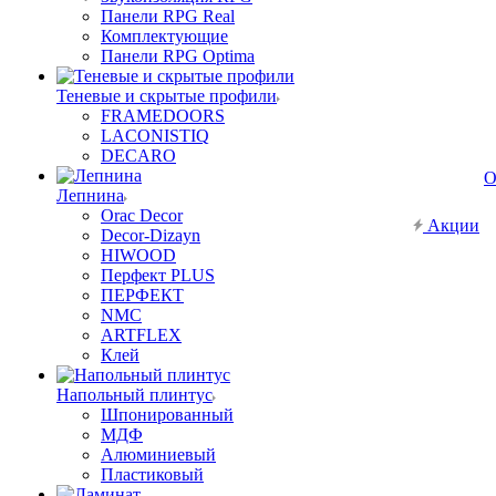
Панели RPG Real
Комплектующие
Панели RPG Optima
Теневые и скрытые профили
FRAMEDOORS
LACONISTIQ
DECARO
О
Лепнина
Orac Decor
Акции
Decor-Dizayn
HIWOOD
Перфект PLUS
ПЕРФЕКТ
NMC
ARTFLEX
Клей
Напольный плинтус
Шпонированный
МДФ
Алюминиевый
Пластиковый