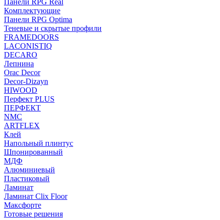
Панели RPG Real
Комплектующие
Панели RPG Optima
Теневые и скрытые профили
FRAMEDOORS
LACONISTIQ
DECARO
Лепнина
Orac Decor
Decor-Dizayn
HIWOOD
Перфект PLUS
ПЕРФЕКТ
NMC
ARTFLEX
Клей
Напольный плинтус
Шпонированный
МДФ
Алюминиевый
Пластиковый
Ламинат
Ламинат Clix Floor
Максфорте
Готовые решения