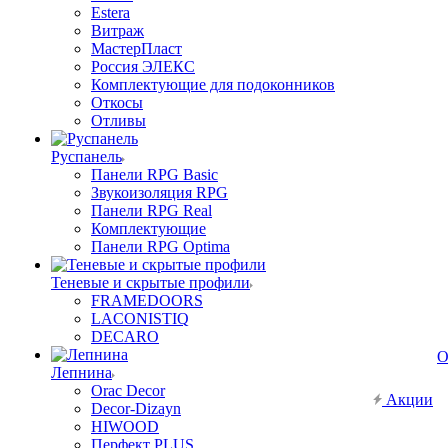
Estera
Витраж
МастерПласт
Россия ЭЛЕКС
Комплектующие для подоконников
Откосы
Отливы
Руспанель
Панели RPG Basic
Звукоизоляция RPG
Панели RPG Real
Комплектующие
Панели RPG Optima
Теневые и скрытые профили
FRAMEDOORS
LACONISTIQ
DECARO
О
Лепнина
Orac Decor
Акции
Decor-Dizayn
HIWOOD
Перфект PLUS