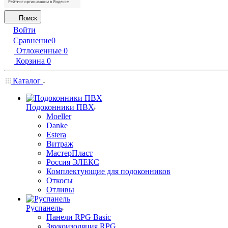
Поиск
Войти
Сравнение
0
Отложенные
0
Корзина
0
Каталог
Подоконники ПВХ
Moeller
Danke
Estera
Витраж
МастерПласт
Россия ЭЛЕКС
Комплектующие для подоконников
Откосы
Отливы
Руспанель
Панели RPG Basic
Звукоизоляция RPG