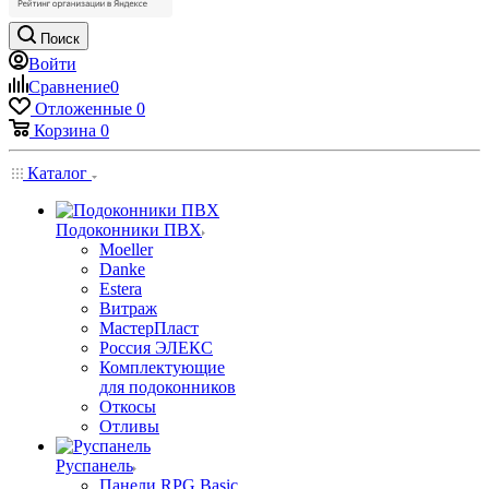
Поиск
Войти
Сравнение
0
Отложенные
0
Корзина
0
Каталог
Подоконники ПВХ
Moeller
Danke
Estera
Витраж
МастерПласт
Россия ЭЛЕКС
Комплектующие
для подоконников
Откосы
Отливы
Руспанель
Панели RPG Basic