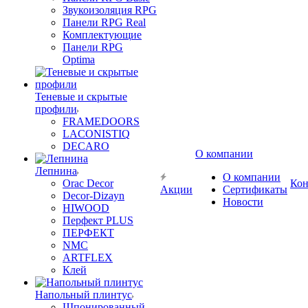
Звукоизоляция RPG
Панели RPG Real
Комплектующие
Панели RPG
Optima
Теневые и скрытые
профили
FRAMEDOORS
LACONISTIQ
DECARO
О компании
Лепнина
О компании
Orac Decor
Кон
Акции
Сертификаты
Decor-Dizayn
Новости
HIWOOD
Перфект PLUS
ПЕРФЕКТ
NMC
ARTFLEX
Клей
Напольный плинтус
Шпонированный