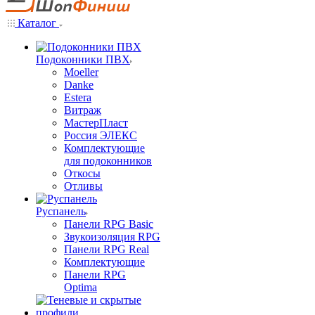
Каталог
Подоконники ПВХ
Moeller
Danke
Estera
Витраж
МастерПласт
Россия ЭЛЕКС
Комплектующие
для подоконников
Откосы
Отливы
Руспанель
Панели RPG Basic
Звукоизоляция RPG
Панели RPG Real
Комплектующие
Панели RPG
Optima