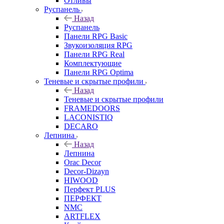
Отливы
Руспанель
Назад
Руспанель
Панели RPG Basic
Звукоизоляция RPG
Панели RPG Real
Комплектующие
Панели RPG Optima
Теневые и скрытые профили
Назад
Теневые и скрытые профили
FRAMEDOORS
LACONISTIQ
DECARO
Лепнина
Назад
Лепнина
Orac Decor
Decor-Dizayn
HIWOOD
Перфект PLUS
ПЕРФЕКТ
NMC
ARTFLEX