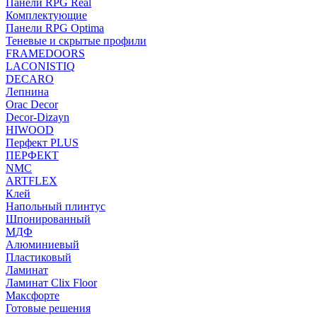
Панели RPG Real
Комплектующие
Панели RPG Optima
Теневые и скрытые профили
FRAMEDOORS
LACONISTIQ
DECARO
Лепнина
Orac Decor
Decor-Dizayn
HIWOOD
Перфект PLUS
ПЕРФЕКТ
NMC
ARTFLEX
Клей
Напольный плинтус
Шпонированный
МДФ
Алюминиевый
Пластиковый
Ламинат
Ламинат Clix Floor
Максфорте
Готовые решения