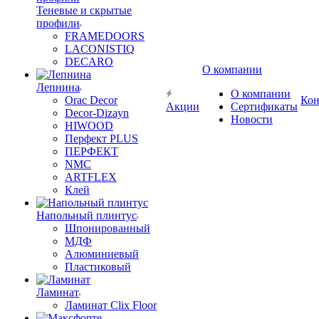
Теневые и скрытые
профили
FRAMEDOORS
LACONISTIQ
DECARO
О компании
Лепнина
О компании
Orac Decor
Кон
Акции
Сертификаты
Decor-Dizayn
Новости
HIWOOD
Перфект PLUS
ПЕРФЕКТ
NMC
ARTFLEX
Клей
Напольный плинтус
Шпонированный
МДФ
Алюминиевый
Пластиковый
Ламинат
Ламинат Clix Floor