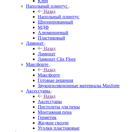
Клей
Напольный плинтус
Назад
Напольный плинтус
Шпонированный
МДФ
Алюминиевый
Пластиковый
Ламинат
Назад
Ламинат
Ламинат Clix Floor
Максфорте
Назад
Максфорте
Готовые решения
Звукоизоляционные материалы Maxforte
Аксессуары
Назад
Аксессуары
Пистолеты для пены
Монтажная пена
Герметик
Жидкие гвозди
Уголки пластиковые