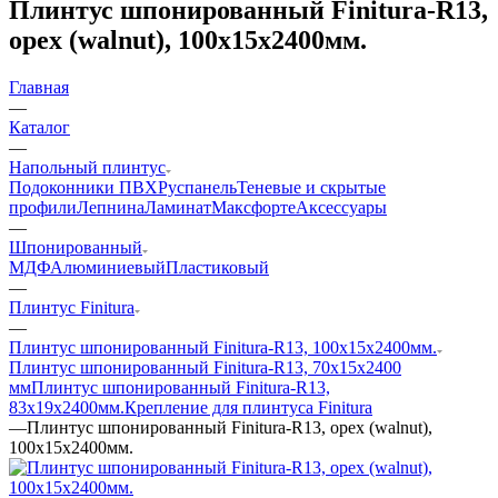
Плинтус шпонированный Finitura-R13,
орех (walnut), 100x15x2400мм.
Главная
—
Каталог
—
Напольный плинтус
Подоконники ПВХ
Руспанель
Теневые и скрытые
профили
Лепнина
Ламинат
Максфорте
Аксессуары
—
Шпонированный
МДФ
Алюминиевый
Пластиковый
—
Плинтус Finitura
—
Плинтус шпонированный Finitura-R13, 100x15x2400мм.
Плинтус шпонированный Finitura-R13, 70x15х2400
мм
Плинтус шпонированный Finitura-R13,
83x19x2400мм.
Крепление для плинтуса Finitura
—
Плинтус шпонированный Finitura-R13, орех (walnut),
100x15x2400мм.