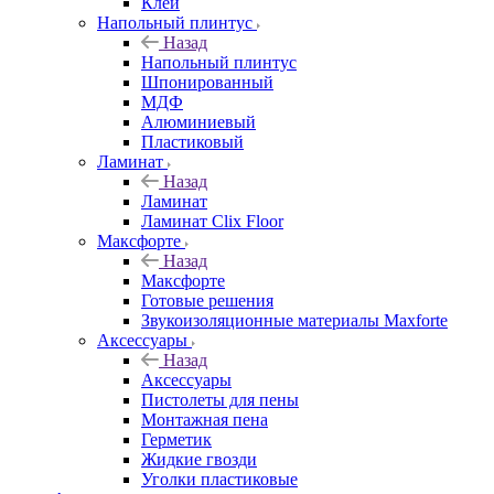
Клей
Напольный плинтус
Назад
Напольный плинтус
Шпонированный
МДФ
Алюминиевый
Пластиковый
Ламинат
Назад
Ламинат
Ламинат Clix Floor
Максфорте
Назад
Максфорте
Готовые решения
Звукоизоляционные материалы Maxforte
Аксессуары
Назад
Аксессуары
Пистолеты для пены
Монтажная пена
Герметик
Жидкие гвозди
Уголки пластиковые