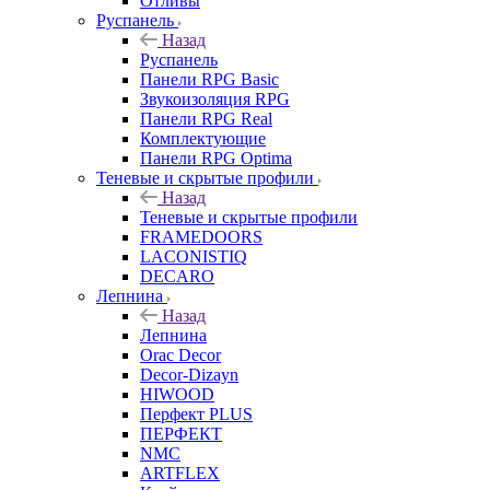
Отливы
Руспанель
Назад
Руспанель
Панели RPG Basic
Звукоизоляция RPG
Панели RPG Real
Комплектующие
Панели RPG Optima
Теневые и скрытые профили
Назад
Теневые и скрытые профили
FRAMEDOORS
LACONISTIQ
DECARO
Лепнина
Назад
Лепнина
Orac Decor
Decor-Dizayn
HIWOOD
Перфект PLUS
ПЕРФЕКТ
NMC
ARTFLEX