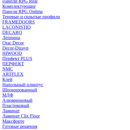
Панели RPG Real
Комплектующие
Панели RPG Optima
Теневые и скрытые профили
FRAMEDOORS
LACONISTIQ
DECARO
Лепнина
Orac Decor
Decor-Dizayn
HIWOOD
Перфект PLUS
ПЕРФЕКТ
NMC
ARTFLEX
Клей
Напольный плинтус
Шпонированный
МДФ
Алюминиевый
Пластиковый
Ламинат
Ламинат Clix Floor
Максфорте
Готовые решения