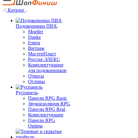
Каталог
Подоконники ПВХ
Moeller
Danke
Estera
Витраж
МастерПласт
Россия ЭЛЕКС
Комплектующие
для подоконников
Откосы
Отливы
Руспанель
Панели RPG Basic
Звукоизоляция RPG
Панели RPG Real
Комплектующие
Панели RPG
Optima