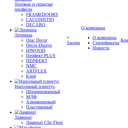
Теневые и скрытые
профили
FRAMEDOORS
LACONISTIQ
DECARO
О компании
Лепнина
О компании
Orac Decor
Кон
Акции
Сертификаты
Decor-Dizayn
Новости
HIWOOD
Перфект PLUS
ПЕРФЕКТ
NMC
ARTFLEX
Клей
Напольный плинтус
Шпонированный
МДФ
Алюминиевый
Пластиковый
Ламинат
Ламинат Clix Floor