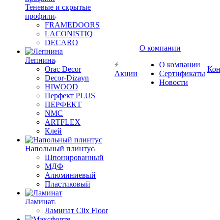
Теневые и скрытые
профили
FRAMEDOORS
LACONISTIQ
DECARO
О компании
Лепнина
О компании
Orac Decor
Кон
Акции
Сертификаты
Decor-Dizayn
Новости
HIWOOD
Перфект PLUS
ПЕРФЕКТ
NMC
ARTFLEX
Клей
Напольный плинтус
Шпонированный
МДФ
Алюминиевый
Пластиковый
Ламинат
Ламинат Clix Floor