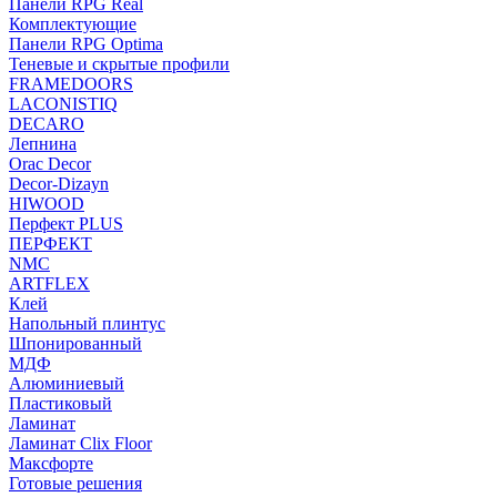
Панели RPG Real
Комплектующие
Панели RPG Optima
Теневые и скрытые профили
FRAMEDOORS
LACONISTIQ
DECARO
Лепнина
Orac Decor
Decor-Dizayn
HIWOOD
Перфект PLUS
ПЕРФЕКТ
NMC
ARTFLEX
Клей
Напольный плинтус
Шпонированный
МДФ
Алюминиевый
Пластиковый
Ламинат
Ламинат Clix Floor
Максфорте
Готовые решения