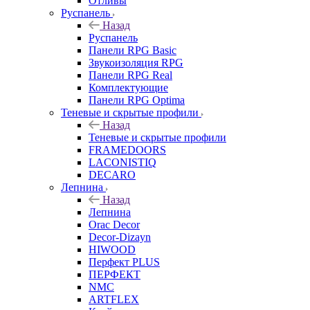
Отливы
Руспанель
Назад
Руспанель
Панели RPG Basic
Звукоизоляция RPG
Панели RPG Real
Комплектующие
Панели RPG Optima
Теневые и скрытые профили
Назад
Теневые и скрытые профили
FRAMEDOORS
LACONISTIQ
DECARO
Лепнина
Назад
Лепнина
Orac Decor
Decor-Dizayn
HIWOOD
Перфект PLUS
ПЕРФЕКТ
NMC
ARTFLEX