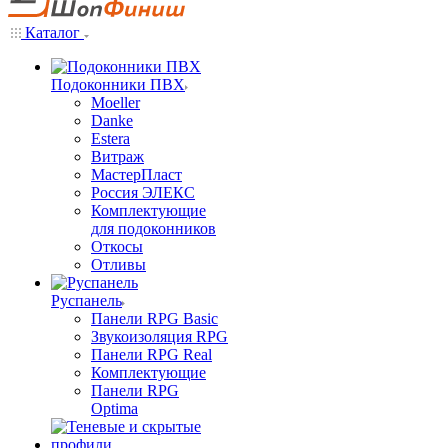
Каталог
Подоконники ПВХ
Moeller
Danke
Estera
Витраж
МастерПласт
Россия ЭЛЕКС
Комплектующие
для подоконников
Откосы
Отливы
Руспанель
Панели RPG Basic
Звукоизоляция RPG
Панели RPG Real
Комплектующие
Панели RPG
Optima