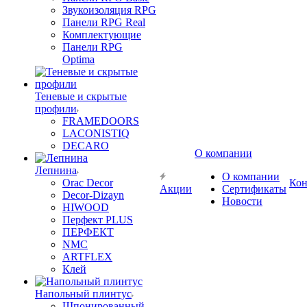
Звукоизоляция RPG
Панели RPG Real
Комплектующие
Панели RPG
Optima
Теневые и скрытые
профили
FRAMEDOORS
LACONISTIQ
DECARO
О компании
Лепнина
О компании
Orac Decor
Кон
Акции
Сертификаты
Decor-Dizayn
Новости
HIWOOD
Перфект PLUS
ПЕРФЕКТ
NMC
ARTFLEX
Клей
Напольный плинтус
Шпонированный