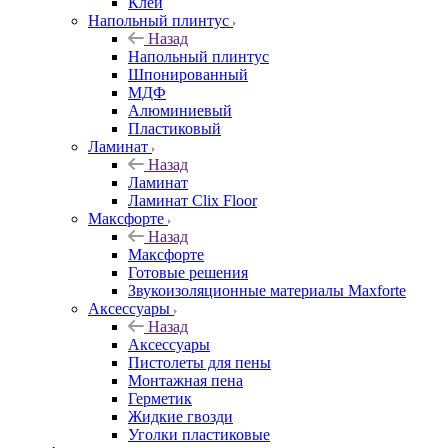
Клей
Напольный плинтус
Назад
Напольный плинтус
Шпонированный
МДФ
Алюминиевый
Пластиковый
Ламинат
Назад
Ламинат
Ламинат Clix Floor
Максфорте
Назад
Максфорте
Готовые решения
Звукоизоляционные материалы Maxforte
Аксессуары
Назад
Аксессуары
Пистолеты для пены
Монтажная пена
Герметик
Жидкие гвозди
Уголки пластиковые