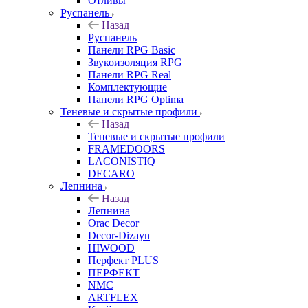
Отливы
Руспанель
Назад
Руспанель
Панели RPG Basic
Звукоизоляция RPG
Панели RPG Real
Комплектующие
Панели RPG Optima
Теневые и скрытые профили
Назад
Теневые и скрытые профили
FRAMEDOORS
LACONISTIQ
DECARO
Лепнина
Назад
Лепнина
Orac Decor
Decor-Dizayn
HIWOOD
Перфект PLUS
ПЕРФЕКТ
NMC
ARTFLEX