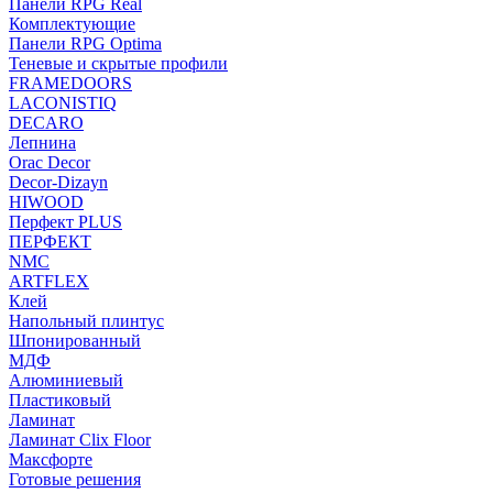
Панели RPG Real
Комплектующие
Панели RPG Optima
Теневые и скрытые профили
FRAMEDOORS
LACONISTIQ
DECARO
Лепнина
Orac Decor
Decor-Dizayn
HIWOOD
Перфект PLUS
ПЕРФЕКТ
NMC
ARTFLEX
Клей
Напольный плинтус
Шпонированный
МДФ
Алюминиевый
Пластиковый
Ламинат
Ламинат Clix Floor
Максфорте
Готовые решения