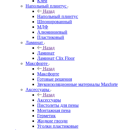
Клей
Напольный плинтус
Назад
Напольный плинтус
Шпонированный
МДФ
Алюминиевый
Пластиковый
Ламинат
Назад
Ламинат
Ламинат Clix Floor
Максфорте
Назад
Максфорте
Готовые решения
Звукоизоляционные материалы Maxforte
Аксессуары
Назад
Аксессуары
Пистолеты для пены
Монтажная пена
Герметик
Жидкие гвозди
Уголки пластиковые