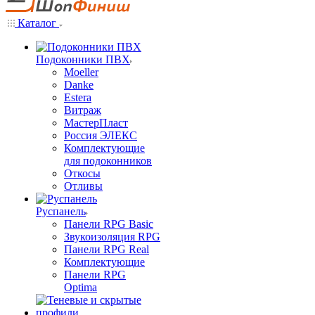
Каталог
Подоконники ПВХ
Moeller
Danke
Estera
Витраж
МастерПласт
Россия ЭЛЕКС
Комплектующие
для подоконников
Откосы
Отливы
Руспанель
Панели RPG Basic
Звукоизоляция RPG
Панели RPG Real
Комплектующие
Панели RPG
Optima