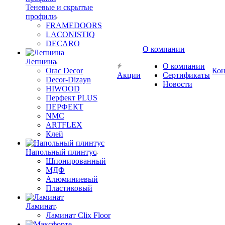
Теневые и скрытые
профили
FRAMEDOORS
LACONISTIQ
DECARO
О компании
Лепнина
О компании
Orac Decor
Кон
Акции
Сертификаты
Decor-Dizayn
Новости
HIWOOD
Перфект PLUS
ПЕРФЕКТ
NMC
ARTFLEX
Клей
Напольный плинтус
Шпонированный
МДФ
Алюминиевый
Пластиковый
Ламинат
Ламинат Clix Floor