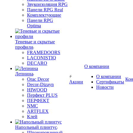
Звукоизоляция RPG
Панели RPG Real
Комплектующие
Панели RPG
Optima
Теневые и скрытые
профили
FRAMEDOORS
LACONISTIQ
DECARO
О компании
Лепнина
О компании
Orac Decor
Кон
Акции
Сертификаты
Decor-Dizayn
Новости
HIWOOD
Перфект PLUS
ПЕРФЕКТ
NMC
ARTFLEX
Клей
Напольный плинтус
Шпонированный