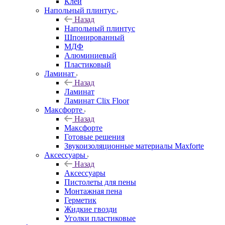
Клей
Напольный плинтус
Назад
Напольный плинтус
Шпонированный
МДФ
Алюминиевый
Пластиковый
Ламинат
Назад
Ламинат
Ламинат Clix Floor
Максфорте
Назад
Максфорте
Готовые решения
Звукоизоляционные материалы Maxforte
Аксессуары
Назад
Аксессуары
Пистолеты для пены
Монтажная пена
Герметик
Жидкие гвозди
Уголки пластиковые