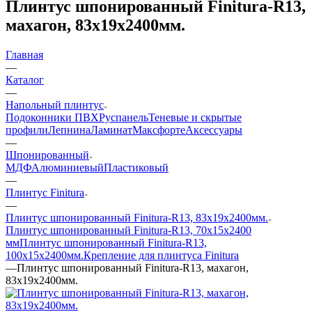
Плинтус шпонированный Finitura-R13,
махагон, 83x19x2400мм.
Главная
—
Каталог
—
Напольный плинтус
Подоконники ПВХ
Руспанель
Теневые и скрытые
профили
Лепнина
Ламинат
Максфорте
Аксессуары
—
Шпонированный
МДФ
Алюминиевый
Пластиковый
—
Плинтус Finitura
—
Плинтус шпонированный Finitura-R13, 83x19x2400мм.
Плинтус шпонированный Finitura-R13, 70x15х2400
мм
Плинтус шпонированный Finitura-R13,
100x15x2400мм.
Крепление для плинтуса Finitura
—
Плинтус шпонированный Finitura-R13, махагон,
83x19x2400мм.