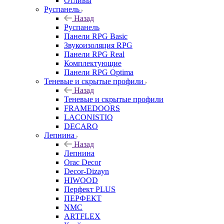
Отливы
Руспанель
Назад
Руспанель
Панели RPG Basic
Звукоизоляция RPG
Панели RPG Real
Комплектующие
Панели RPG Optima
Теневые и скрытые профили
Назад
Теневые и скрытые профили
FRAMEDOORS
LACONISTIQ
DECARO
Лепнина
Назад
Лепнина
Orac Decor
Decor-Dizayn
HIWOOD
Перфект PLUS
ПЕРФЕКТ
NMC
ARTFLEX