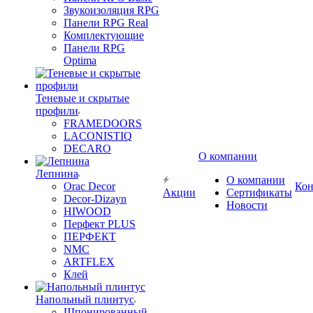
Звукоизоляция RPG
Панели RPG Real
Комплектующие
Панели RPG
Optima
Теневые и скрытые
профили
FRAMEDOORS
LACONISTIQ
DECARO
О компании
Лепнина
О компании
Orac Decor
Кон
Акции
Сертификаты
Decor-Dizayn
Новости
HIWOOD
Перфект PLUS
ПЕРФЕКТ
NMC
ARTFLEX
Клей
Напольный плинтус
Шпонированный