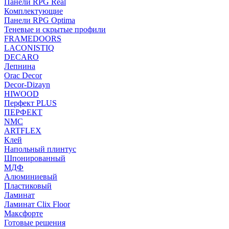
Панели RPG Real
Комплектующие
Панели RPG Optima
Теневые и скрытые профили
FRAMEDOORS
LACONISTIQ
DECARO
Лепнина
Orac Decor
Decor-Dizayn
HIWOOD
Перфект PLUS
ПЕРФЕКТ
NMC
ARTFLEX
Клей
Напольный плинтус
Шпонированный
МДФ
Алюминиевый
Пластиковый
Ламинат
Ламинат Clix Floor
Максфорте
Готовые решения