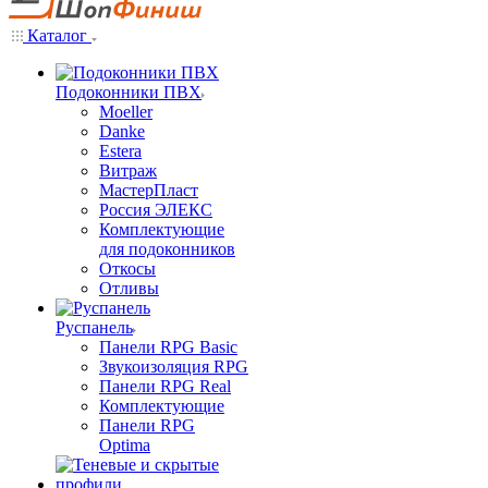
Каталог
Подоконники ПВХ
Moeller
Danke
Estera
Витраж
МастерПласт
Россия ЭЛЕКС
Комплектующие
для подоконников
Откосы
Отливы
Руспанель
Панели RPG Basic
Звукоизоляция RPG
Панели RPG Real
Комплектующие
Панели RPG
Optima