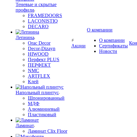
Теневые и скрытые
профили
FRAMEDOORS
LACONISTIQ
DECARO
О компании
Лепнина
О компании
Orac Decor
Кон
Акции
Сертификаты
Decor-Dizayn
Новости
HIWOOD
Перфект PLUS
ПЕРФЕКТ
NMC
ARTFLEX
Клей
Напольный плинтус
Шпонированный
МДФ
Алюминиевый
Пластиковый
Ламинат
Ламинат Clix Floor