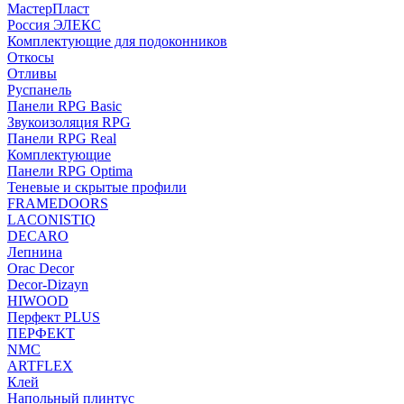
МастерПласт
Россия ЭЛЕКС
Комплектующие для подоконников
Откосы
Отливы
Руспанель
Панели RPG Basic
Звукоизоляция RPG
Панели RPG Real
Комплектующие
Панели RPG Optima
Теневые и скрытые профили
FRAMEDOORS
LACONISTIQ
DECARO
Лепнина
Orac Decor
Decor-Dizayn
HIWOOD
Перфект PLUS
ПЕРФЕКТ
NMC
ARTFLEX
Клей
Напольный плинтус