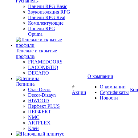
Руспанель
Панели RPG Basic
Звукоизоляция RPG
Панели RPG Real
Комплектующие
Панели RPG
Optima
Теневые и скрытые
профили
FRAMEDOORS
LACONISTIQ
DECARO
О компании
Лепнина
О компании
Orac Decor
Кон
Акции
Сертификаты
Decor-Dizayn
Новости
HIWOOD
Перфект PLUS
ПЕРФЕКТ
NMC
ARTFLEX
Клей