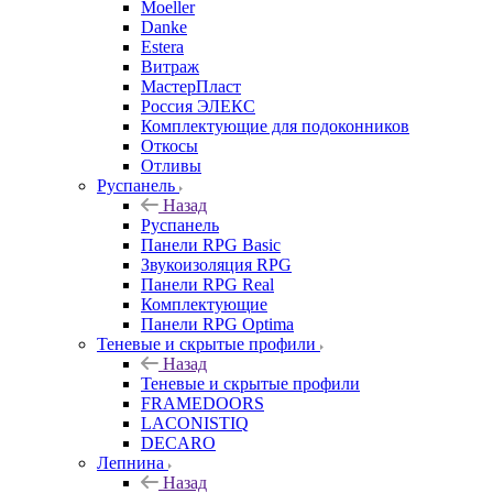
Moeller
Danke
Estera
Витраж
МастерПласт
Россия ЭЛЕКС
Комплектующие для подоконников
Откосы
Отливы
Руспанель
Назад
Руспанель
Панели RPG Basic
Звукоизоляция RPG
Панели RPG Real
Комплектующие
Панели RPG Optima
Теневые и скрытые профили
Назад
Теневые и скрытые профили
FRAMEDOORS
LACONISTIQ
DECARO
Лепнина
Назад