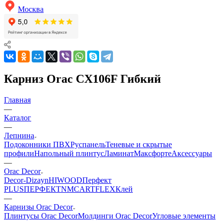
Москва
Карниз Orac CX106F Гибкий
Главная
—
Каталог
—
Лепнина
Подоконники ПВХ
Руспанель
Теневые и скрытые
профили
Напольный плинтус
Ламинат
Максфорте
Аксессуары
—
Orac Decor
Decor-Dizayn
HIWOOD
Перфект
PLUS
ПЕРФЕКТ
NMC
ARTFLEX
Клей
—
Карнизы Orac Decor
Плинтусы Orac Decor
Молдинги Orac Decor
Угловые элементы