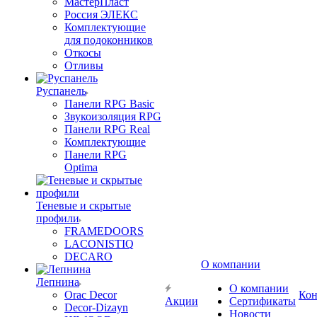
МастерПласт
Россия ЭЛЕКС
Комплектующие
для подоконников
Откосы
Отливы
Руспанель
Панели RPG Basic
Звукоизоляция RPG
Панели RPG Real
Комплектующие
Панели RPG
Optima
Теневые и скрытые
профили
FRAMEDOORS
LACONISTIQ
DECARO
О компании
Лепнина
О компании
Orac Decor
Кон
Акции
Сертификаты
Decor-Dizayn
Новости