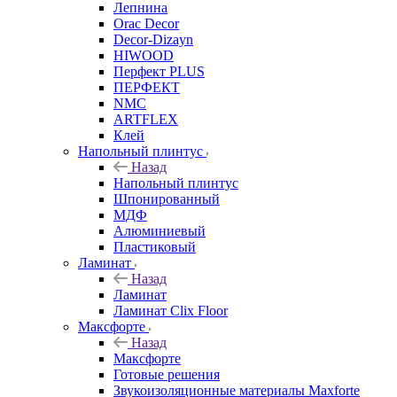
Лепнина
Orac Decor
Decor-Dizayn
HIWOOD
Перфект PLUS
ПЕРФЕКТ
NMC
ARTFLEX
Клей
Напольный плинтус
Назад
Напольный плинтус
Шпонированный
МДФ
Алюминиевый
Пластиковый
Ламинат
Назад
Ламинат
Ламинат Clix Floor
Максфорте
Назад
Максфорте
Готовые решения
Звукоизоляционные материалы Maxforte