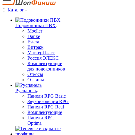
Каталог
Подоконники ПВХ
Moeller
Danke
Estera
Витраж
МастерПласт
Россия ЭЛЕКС
Комплектующие
для подоконников
Откосы
Отливы
Руспанель
Панели RPG Basic
Звукоизоляция RPG
Панели RPG Real
Комплектующие
Панели RPG
Optima