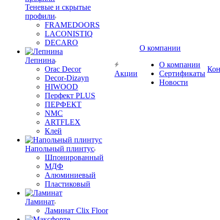
Теневые и скрытые
профили
FRAMEDOORS
LACONISTIQ
DECARO
О компании
Лепнина
О компании
Orac Decor
Кон
Акции
Сертификаты
Decor-Dizayn
Новости
HIWOOD
Перфект PLUS
ПЕРФЕКТ
NMC
ARTFLEX
Клей
Напольный плинтус
Шпонированный
МДФ
Алюминиевый
Пластиковый
Ламинат
Ламинат Clix Floor