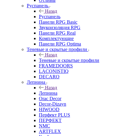
Отливы
Руспанель
Назад
Руспанель
Панели RPG Basic
Звукоизоляция RPG
Панели RPG Real
Комплектующие
Панели RPG Optima
Теневые и скрытые профили
Назад
Теневые и скрытые профили
FRAMEDOORS
LACONISTIQ
DECARO
Лепнина
Назад
Лепнина
Orac Decor
Decor-Dizayn
HIWOOD
Перфект PLUS
ПЕРФЕКТ
NMC
ARTFLEX