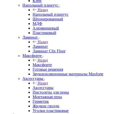
Клей
Напольный плинтус
Назад
Напольный плинтус
Шпонированный
МДФ
Алюминиевый
Пластиковый
Ламинат
Назад
Ламинат
Ламинат Clix Floor
Максфорте
Назад
Максфорте
Готовые решения
Звукоизоляционные материалы Maxforte
Аксессуары
Назад
Аксессуары
Пистолеты для пены
Монтажная пена
Герметик
Жидкие гвозди
Уголки пластиковые