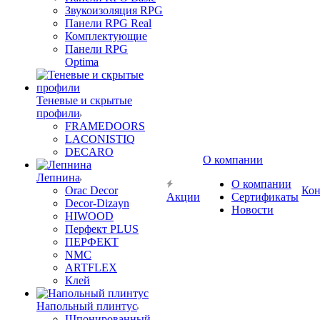
Звукоизоляция RPG
Панели RPG Real
Комплектующие
Панели RPG
Optima
Теневые и скрытые
профили
FRAMEDOORS
LACONISTIQ
DECARO
О компании
Лепнина
О компании
Orac Decor
Кон
Акции
Сертификаты
Decor-Dizayn
Новости
HIWOOD
Перфект PLUS
ПЕРФЕКТ
NMC
ARTFLEX
Клей
Напольный плинтус
Шпонированный