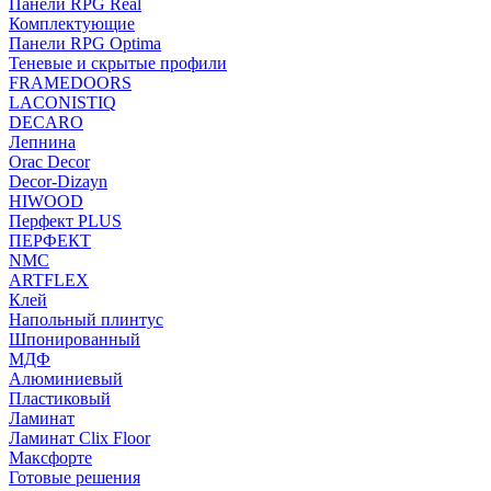
Панели RPG Real
Комплектующие
Панели RPG Optima
Теневые и скрытые профили
FRAMEDOORS
LACONISTIQ
DECARO
Лепнина
Orac Decor
Decor-Dizayn
HIWOOD
Перфект PLUS
ПЕРФЕКТ
NMC
ARTFLEX
Клей
Напольный плинтус
Шпонированный
МДФ
Алюминиевый
Пластиковый
Ламинат
Ламинат Clix Floor
Максфорте
Готовые решения