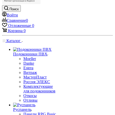
Поиск
Войти
Сравнение
0
Отложенные
0
Корзина
0
Каталог
Подоконники ПВХ
Moeller
Danke
Estera
Витраж
МастерПласт
Россия ЭЛЕКС
Комплектующие
для подоконников
Откосы
Отливы
Руспанель
Панели RPG Basic