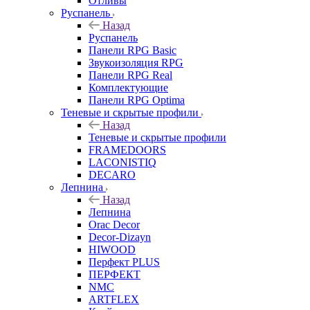
Отливы
Руспанель
Назад
Руспанель
Панели RPG Basic
Звукоизоляция RPG
Панели RPG Real
Комплектующие
Панели RPG Optima
Теневые и скрытые профили
Назад
Теневые и скрытые профили
FRAMEDOORS
LACONISTIQ
DECARO
Лепнина
Назад
Лепнина
Orac Decor
Decor-Dizayn
HIWOOD
Перфект PLUS
ПЕРФЕКТ
NMC
ARTFLEX