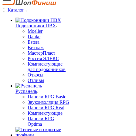
Каталог
Подоконники ПВХ
Moeller
Danke
Estera
Витраж
МастерПласт
Россия ЭЛЕКС
Комплектующие
для подоконников
Откосы
Отливы
Руспанель
Панели RPG Basic
Звукоизоляция RPG
Панели RPG Real
Комплектующие
Панели RPG
Optima