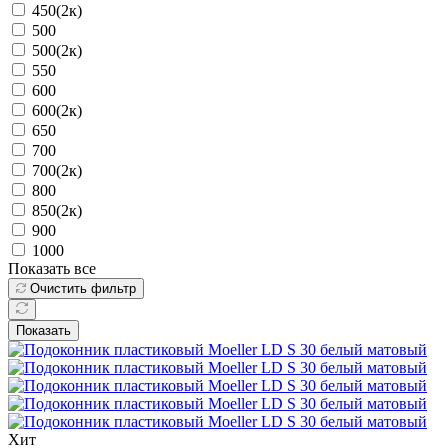
450(2к)
500
500(2к)
550
600
600(2к)
650
700
700(2к)
800
850(2к)
900
1000
Показать все
Очистить фильтр
Показать
Хит