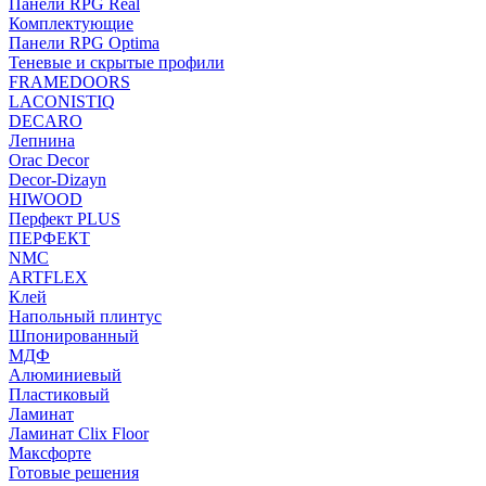
Панели RPG Real
Комплектующие
Панели RPG Optima
Теневые и скрытые профили
FRAMEDOORS
LACONISTIQ
DECARO
Лепнина
Orac Decor
Decor-Dizayn
HIWOOD
Перфект PLUS
ПЕРФЕКТ
NMC
ARTFLEX
Клей
Напольный плинтус
Шпонированный
МДФ
Алюминиевый
Пластиковый
Ламинат
Ламинат Clix Floor
Максфорте
Готовые решения