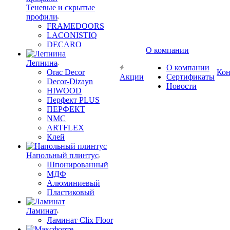
Теневые и скрытые
профили
FRAMEDOORS
LACONISTIQ
DECARO
О компании
Лепнина
О компании
Orac Decor
Кон
Акции
Сертификаты
Decor-Dizayn
Новости
HIWOOD
Перфект PLUS
ПЕРФЕКТ
NMC
ARTFLEX
Клей
Напольный плинтус
Шпонированный
МДФ
Алюминиевый
Пластиковый
Ламинат
Ламинат Clix Floor