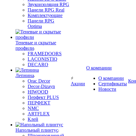
Звукоизоляция RPG
Панели RPG Real
Комплектующие
Панели RPG
Optima
Теневые и скрытые
профили
FRAMEDOORS
LACONISTIQ
DECARO
О компании
Лепнина
О компании
Orac Decor
Кон
Акции
Сертификаты
Decor-Dizayn
Новости
HIWOOD
Перфект PLUS
ПЕРФЕКТ
NMC
ARTFLEX
Клей
Напольный плинтус
Шпонированный