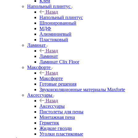
Клей
Напольный плинтус
Назад
Напольный плинтус
Шпонированный
МДФ
Алюминиевый
Пластиковый
Ламинат
Назад
Ламинат
Ламинат Clix Floor
Максфорте
Назад
Максфорте
Готовые решения
Звукоизоляционные материалы Maxforte
Аксессуары
Назад
Аксессуары
Пистолеты для пены
Монтажная пена
Герметик
Жидкие гвозди
Уголки пластиковые