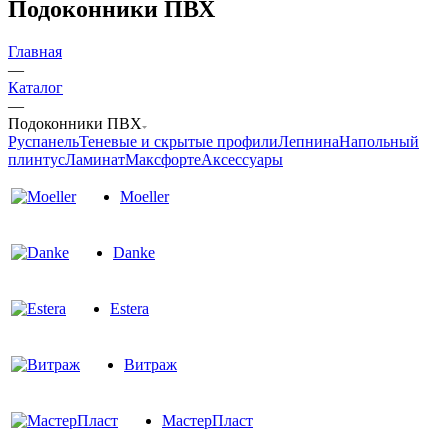
Подоконники ПВХ
Главная
—
Каталог
—
Подоконники ПВХ
Руспанель
Теневые и скрытые профили
Лепнина
Напольный
плинтус
Ламинат
Максфорте
Аксессуары
Moeller
Danke
Estera
Витраж
МастерПласт