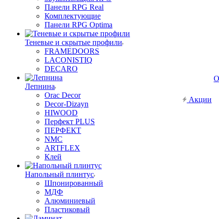
Панели RPG Real
Комплектующие
Панели RPG Optima
Теневые и скрытые профили
FRAMEDOORS
LACONISTIQ
DECARO
О
Лепнина
Orac Decor
Акции
Decor-Dizayn
HIWOOD
Перфект PLUS
ПЕРФЕКТ
NMC
ARTFLEX
Клей
Напольный плинтус
Шпонированный
МДФ
Алюминиевый
Пластиковый