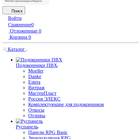
Поиск
Войти
Сравнение
0
Отложенные
0
Корзина
0
Каталог
Подоконники ПВХ
Moeller
Danke
Estera
Витраж
МастерПласт
Россия ЭЛЕКС
Комплектующие для подоконников
Откосы
Отливы
Руспанель
Панели RPG Basic
Звукоизоляция RPG