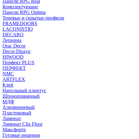
Панели RPG Real
Комплектующие
Панели RPG Optima
Теневые и скрытые профили
FRAMEDOORS
LACONISTIQ
DECARO
Лепнина
Orac Decor
Decor-Dizayn
HIWOOD
Перфект PLUS
ПЕРФЕКТ
NMC
ARTFLEX
Клей
Напольный плинтус
Шпонированный
МДФ
Алюминиевый
Пластиковый
Ламинат
Ламинат Clix Floor
Максфорте
Готовые решения