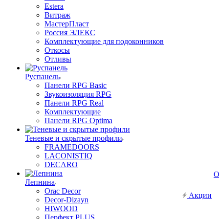
Estera
Витраж
МастерПласт
Россия ЭЛЕКС
Комплектующие для подоконников
Откосы
Отливы
Руспанель
Панели RPG Basic
Звукоизоляция RPG
Панели RPG Real
Комплектующие
Панели RPG Optima
Теневые и скрытые профили
FRAMEDOORS
LACONISTIQ
DECARO
О
Лепнина
Orac Decor
Акции
Decor-Dizayn
HIWOOD
Перфект PLUS