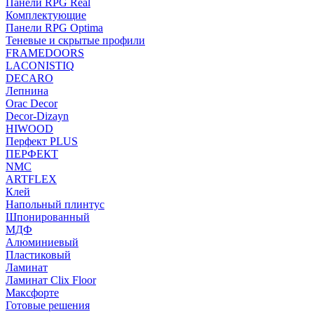
Панели RPG Real
Комплектующие
Панели RPG Optima
Теневые и скрытые профили
FRAMEDOORS
LACONISTIQ
DECARO
Лепнина
Orac Decor
Decor-Dizayn
HIWOOD
Перфект PLUS
ПЕРФЕКТ
NMC
ARTFLEX
Клей
Напольный плинтус
Шпонированный
МДФ
Алюминиевый
Пластиковый
Ламинат
Ламинат Clix Floor
Максфорте
Готовые решения