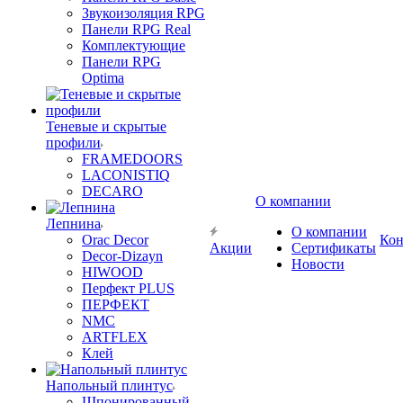
Звукоизоляция RPG
Панели RPG Real
Комплектующие
Панели RPG
Optima
Теневые и скрытые
профили
FRAMEDOORS
LACONISTIQ
DECARO
О компании
Лепнина
О компании
Orac Decor
Кон
Акции
Сертификаты
Decor-Dizayn
Новости
HIWOOD
Перфект PLUS
ПЕРФЕКТ
NMC
ARTFLEX
Клей
Напольный плинтус
Шпонированный