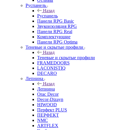
Отливы
Руспанель
Назад
Руспанель
Панели RPG Basic
Звукоизоляция RPG
Панели RPG Real
Комплектующие
Панели RPG Optima
Теневые и скрытые профили
Назад
Теневые и скрытые профили
FRAMEDOORS
LACONISTIQ
DECARO
Лепнина
Назад
Лепнина
Orac Decor
Decor-Dizayn
HIWOOD
Перфект PLUS
ПЕРФЕКТ
NMC
ARTFLEX