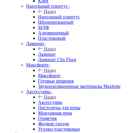
Клей
Напольный плинтус
Назад
Напольный плинтус
Шпонированный
МДФ
Алюминиевый
Пластиковый
Ламинат
Назад
Ламинат
Ламинат Clix Floor
Максфорте
Назад
Максфорте
Готовые решения
Звукоизоляционные материалы Maxforte
Аксессуары
Назад
Аксессуары
Пистолеты для пены
Монтажная пена
Герметик
Жидкие гвозди
Уголки пластиковые