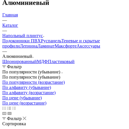
Алюминиевый
Главная
—
Каталог
—
Напольный плинтус
Подоконники ПВХ
Руспанель
Теневые и скрытые
профили
Лепнина
Ламинат
Максфорте
Аксессуары
—
Алюминиевый
Шпонированный
МДФ
Пластиковый
Фильтр
По популярности (убывание)
По популярности (убывание)
По популярности (возрастание)
По алфавиту (убывание)
По алфавиту (возрастание)
По цене (убывание)
По цене (возрастание)
Фильтр
Сортировка