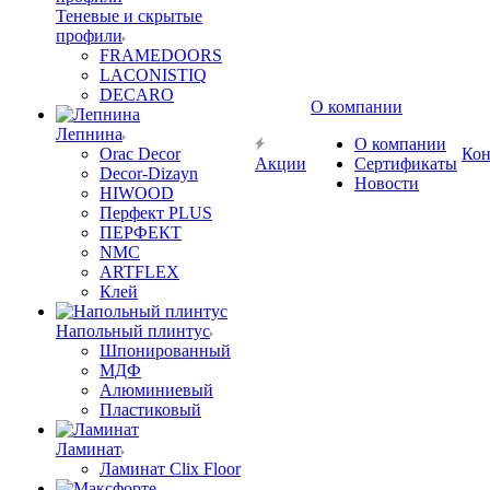
Теневые и скрытые
профили
FRAMEDOORS
LACONISTIQ
DECARO
О компании
Лепнина
О компании
Orac Decor
Кон
Акции
Сертификаты
Decor-Dizayn
Новости
HIWOOD
Перфект PLUS
ПЕРФЕКТ
NMC
ARTFLEX
Клей
Напольный плинтус
Шпонированный
МДФ
Алюминиевый
Пластиковый
Ламинат
Ламинат Clix Floor