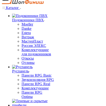
Каталог
Подоконники ПВХ
Moeller
Danke
Estera
Витраж
МастерПласт
Россия ЭЛЕКС
Комплектующие
для подоконников
Откосы
Отливы
Руспанель
Панели RPG Basic
Звукоизоляция RPG
Панели RPG Real
Комплектующие
Панели RPG
Optima