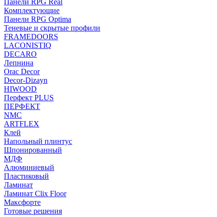
Панели RPG Real
Комплектующие
Панели RPG Optima
Теневые и скрытые профили
FRAMEDOORS
LACONISTIQ
DECARO
Лепнина
Orac Decor
Decor-Dizayn
HIWOOD
Перфект PLUS
ПЕРФЕКТ
NMC
ARTFLEX
Клей
Напольный плинтус
Шпонированный
МДФ
Алюминиевый
Пластиковый
Ламинат
Ламинат Clix Floor
Максфорте
Готовые решения