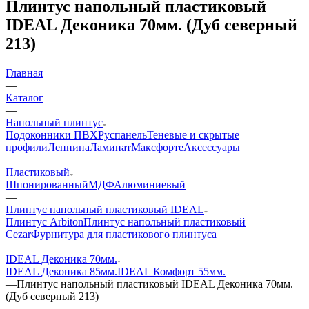
Плинтус напольный пластиковый
IDEAL Деконика 70мм. (Дуб северный
213)
Главная
—
Каталог
—
Напольный плинтус
Подоконники ПВХ
Руспанель
Теневые и скрытые
профили
Лепнина
Ламинат
Максфорте
Аксессуары
—
Пластиковый
Шпонированный
МДФ
Алюминиевый
—
Плинтус напольный пластиковый IDEAL
Плинтус Arbiton
Плинтус напольный пластиковый
Cezar
Фурнитура для пластикового плинтуса
—
IDEAL Деконика 70мм.
IDEAL Деконика 85мм.
IDEAL Комфорт 55мм.
—
Плинтус напольный пластиковый IDEAL Деконика 70мм.
(Дуб северный 213)