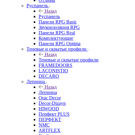
Отливы
Руспанель
Назад
Руспанель
Панели RPG Basic
Звукоизоляция RPG
Панели RPG Real
Комплектующие
Панели RPG Optima
Теневые и скрытые профили
Назад
Теневые и скрытые профили
FRAMEDOORS
LACONISTIQ
DECARO
Лепнина
Назад
Лепнина
Orac Decor
Decor-Dizayn
HIWOOD
Перфект PLUS
ПЕРФЕКТ
NMC
ARTFLEX