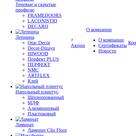
Теневые и скрытые
профили
FRAMEDOORS
LACONISTIQ
DECARO
О компании
Лепнина
О компании
Orac Decor
Кон
Акции
Сертификаты
Decor-Dizayn
Новости
HIWOOD
Перфект PLUS
ПЕРФЕКТ
NMC
ARTFLEX
Клей
Напольный плинтус
Шпонированный
МДФ
Алюминиевый
Пластиковый
Ламинат
Ламинат Clix Floor