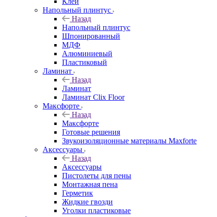
Клей
Напольный плинтус
Назад
Напольный плинтус
Шпонированный
МДФ
Алюминиевый
Пластиковый
Ламинат
Назад
Ламинат
Ламинат Clix Floor
Максфорте
Назад
Максфорте
Готовые решения
Звукоизоляционные материалы Maxforte
Аксессуары
Назад
Аксессуары
Пистолеты для пены
Монтажная пена
Герметик
Жидкие гвозди
Уголки пластиковые