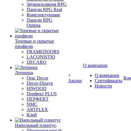
Звукоизоляция RPG
Панели RPG Real
Комплектующие
Панели RPG
Optima
Теневые и скрытые
профили
FRAMEDOORS
LACONISTIQ
DECARO
О компании
Лепнина
О компании
Orac Decor
Кон
Акции
Сертификаты
Decor-Dizayn
Новости
HIWOOD
Перфект PLUS
ПЕРФЕКТ
NMC
ARTFLEX
Клей
Напольный плинтус
Шпонированный