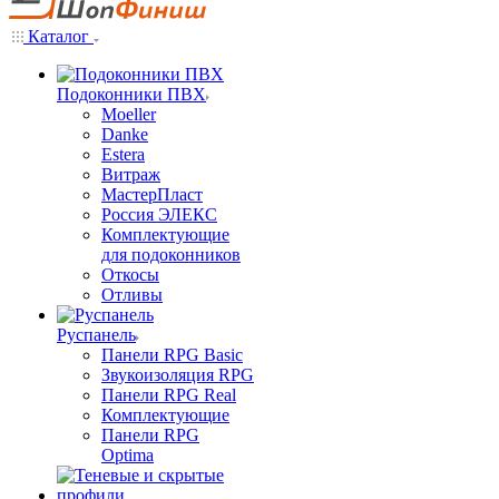
Каталог
Подоконники ПВХ
Moeller
Danke
Estera
Витраж
МастерПласт
Россия ЭЛЕКС
Комплектующие
для подоконников
Откосы
Отливы
Руспанель
Панели RPG Basic
Звукоизоляция RPG
Панели RPG Real
Комплектующие
Панели RPG
Optima