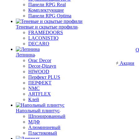
Панели RPG Real
Комплектующие
Панели RPG Optima
Теневые и скрытые профили
FRAMEDOORS
LACONISTIQ
DECARO
О
Лепнина
Orac Decor
Акции
Decor-Dizayn
HIWOOD
Перфект PLUS
ПЕРФЕКТ
NMC
ARTFLEX
Клей
Напольный плинтус
Шпонированный
МДФ
Алюминиевый
Пластиковый