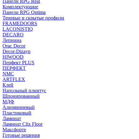
Панели RPG Real
Комплектующие
Панели RPG Optima
Теневые и скрытые профили
FRAMEDOORS
LACONISTIQ
DECARO
Лепнина
Orac Decor
Decor-Dizayn
HIWOOD
Перфект PLUS
ПЕРФЕКТ
NMC
ARTFLEX
Клей
Напольный плинтус
Шпонированный
МДФ
Алюминиевый
Пластиковый
Ламинат
Ламинат Clix Floor
Максфорте
Готовые решения