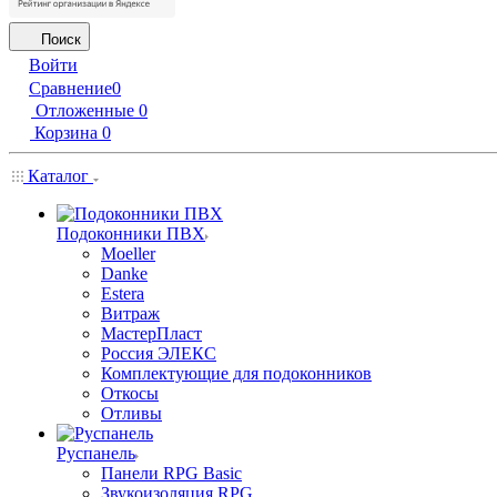
Поиск
Войти
Сравнение
0
Отложенные
0
Корзина
0
Каталог
Подоконники ПВХ
Moeller
Danke
Estera
Витраж
МастерПласт
Россия ЭЛЕКС
Комплектующие для подоконников
Откосы
Отливы
Руспанель
Панели RPG Basic
Звукоизоляция RPG