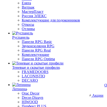
Estera
Витраж
МастерПласт
Россия ЭЛЕКС
Комплектующие для подоконников
Откосы
Отливы
Руспанель
Панели RPG Basic
Звукоизоляция RPG
Панели RPG Real
Комплектующие
Панели RPG Optima
Теневые и скрытые профили
FRAMEDOORS
LACONISTIQ
DECARO
О
Лепнина
Orac Decor
Акции
Decor-Dizayn
HIWOOD
Перфект PLUS