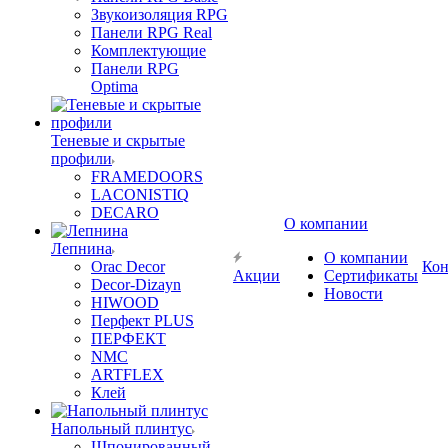
Звукоизоляция RPG
Панели RPG Real
Комплектующие
Панели RPG
Optima
Теневые и скрытые
профили
FRAMEDOORS
LACONISTIQ
DECARO
О компании
Лепнина
О компании
Orac Decor
Кон
Акции
Сертификаты
Decor-Dizayn
Новости
HIWOOD
Перфект PLUS
ПЕРФЕКТ
NMC
ARTFLEX
Клей
Напольный плинтус
Шпонированный