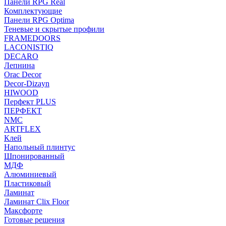
Панели RPG Real
Комплектующие
Панели RPG Optima
Теневые и скрытые профили
FRAMEDOORS
LACONISTIQ
DECARO
Лепнина
Orac Decor
Decor-Dizayn
HIWOOD
Перфект PLUS
ПЕРФЕКТ
NMC
ARTFLEX
Клей
Напольный плинтус
Шпонированный
МДФ
Алюминиевый
Пластиковый
Ламинат
Ламинат Clix Floor
Максфорте
Готовые решения