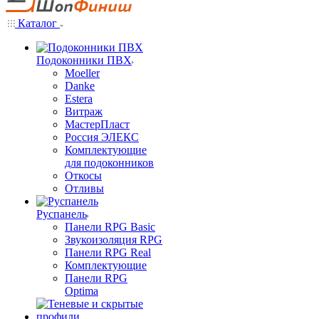
Каталог
Подоконники ПВХ
Moeller
Danke
Estera
Витраж
МастерПласт
Россия ЭЛЕКС
Комплектующие
для подоконников
Откосы
Отливы
Руспанель
Панели RPG Basic
Звукоизоляция RPG
Панели RPG Real
Комплектующие
Панели RPG
Optima