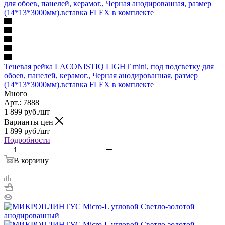
Теневая рейка LACONISTIQ LIGHT mini, под подсветку для
обоев, панелей, керамог., Черная анодированная, размер
(14*13*3000мм).вставка FLEX в комплекте
Много
Арт.: 7888
1 899
руб.
/шт
Варианты цен
1 899
руб.
/шт
Подробности
В корзину