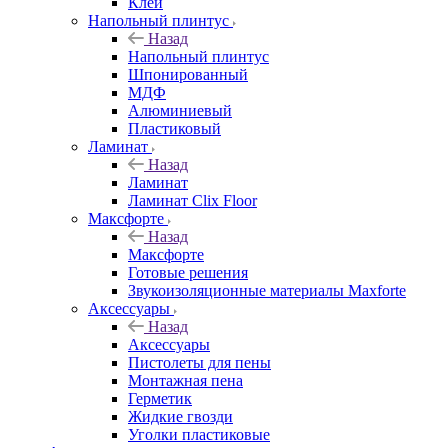
Клей
Напольный плинтус
Назад
Напольный плинтус
Шпонированный
МДФ
Алюминиевый
Пластиковый
Ламинат
Назад
Ламинат
Ламинат Clix Floor
Максфорте
Назад
Максфорте
Готовые решения
Звукоизоляционные материалы Maxforte
Аксессуары
Назад
Аксессуары
Пистолеты для пены
Монтажная пена
Герметик
Жидкие гвозди
Уголки пластиковые