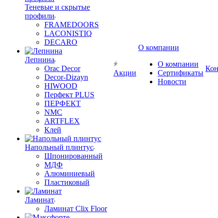
Теневые и скрытые
профили
FRAMEDOORS
LACONISTIQ
DECARO
О компании
Лепнина
О компании
Orac Decor
Кон
Акции
Сертификаты
Decor-Dizayn
Новости
HIWOOD
Перфект PLUS
ПЕРФЕКТ
NMC
ARTFLEX
Клей
Напольный плинтус
Шпонированный
МДФ
Алюминиевый
Пластиковый
Ламинат
Ламинат Clix Floor