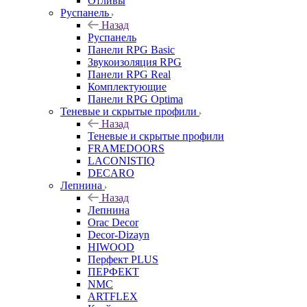
Отливы
Руспанель
Назад
Руспанель
Панели RPG Basic
Звукоизоляция RPG
Панели RPG Real
Комплектующие
Панели RPG Optima
Теневые и скрытые профили
Назад
Теневые и скрытые профили
FRAMEDOORS
LACONISTIQ
DECARO
Лепнина
Назад
Лепнина
Orac Decor
Decor-Dizayn
HIWOOD
Перфект PLUS
ПЕРФЕКТ
NMC
ARTFLEX