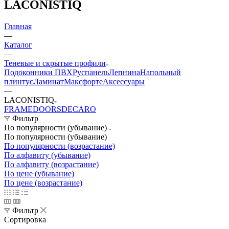
LACONISTIQ
Главная
—
Каталог
—
Теневые и скрытые профили
Подоконники ПВХ
Руспанель
Лепнина
Напольный
плинтус
Ламинат
Максфорте
Аксессуары
—
LACONISTIQ
FRAMEDOORS
DECARO
Фильтр
По популярности (убывание)
По популярности (убывание)
По популярности (возрастание)
По алфавиту (убывание)
По алфавиту (возрастание)
По цене (убывание)
По цене (возрастание)
Фильтр
Сортировка