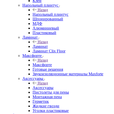
Клей
Напольный плинтус
Назад
Напольный плинтус
Шпонированный
МДФ
Алюминиевый
Пластиковый
Ламинат
Назад
Ламинат
Ламинат Clix Floor
Максфорте
Назад
Максфорте
Готовые решения
Звукоизоляционные материалы Maxforte
Аксессуары
Назад
Аксессуары
Пистолеты для пены
Монтажная пена
Герметик
Жидкие гвозди
Уголки пластиковые