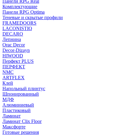
Панели RPG Real
Комплектующие
Панели RPG Optima
Теневые и скрытые профили
FRAMEDOORS
LACONISTIQ
DECARO
Лепнина
Orac Decor
Decor-Dizayn
HIWOOD
Перфект PLUS
ПЕРФЕКТ
NMC
ARTFLEX
Клей
Напольный плинтус
Шпонированный
МДФ
Алюминиевый
Пластиковый
Ламинат
Ламинат Clix Floor
Максфорте
Готовые решения