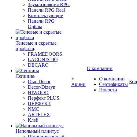
Звукоизоляция RPG
Панели RPG Real
Комплектующие
Панели RPG
Optima
Теневые и скрытые
профили
FRAMEDOORS
LACONISTIQ
DECARO
О компании
Лепнина
О компании
Orac Decor
Кон
Акции
Сертификаты
Decor-Dizayn
Новости
HIWOOD
Перфект PLUS
ПЕРФЕКТ
NMC
ARTFLEX
Клей
Напольный плинтус
Шпонированный