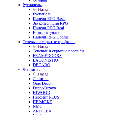
Отливы
Руспанель
Назад
Руспанель
Панели RPG Basic
Звукоизоляция RPG
Панели RPG Real
Комплектующие
Панели RPG Optima
Теневые и скрытые профили
Назад
Теневые и скрытые профили
FRAMEDOORS
LACONISTIQ
DECARO
Лепнина
Назад
Лепнина
Orac Decor
Decor-Dizayn
HIWOOD
Перфект PLUS
ПЕРФЕКТ
NMC
ARTFLEX