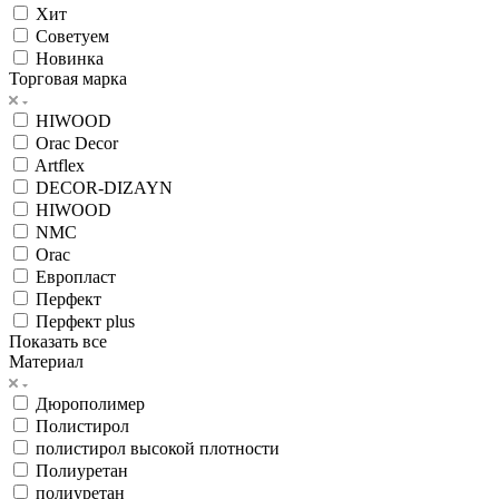
Хит
Советуем
Новинка
Торговая марка
HIWOOD
Orac Decor
Artflex
DECOR-DIZAYN
HIWOOD
NMC
Orac
Европласт
Перфект
Перфект plus
Показать все
Материал
Дюрополимер
Полистирол
полистирол высокой плотности
Полиуретан
полиуретан