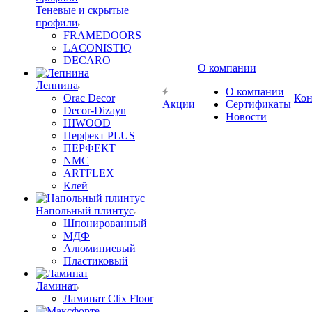
Теневые и скрытые
профили
FRAMEDOORS
LACONISTIQ
DECARO
О компании
Лепнина
О компании
Orac Decor
Кон
Акции
Сертификаты
Decor-Dizayn
Новости
HIWOOD
Перфект PLUS
ПЕРФЕКТ
NMC
ARTFLEX
Клей
Напольный плинтус
Шпонированный
МДФ
Алюминиевый
Пластиковый
Ламинат
Ламинат Clix Floor