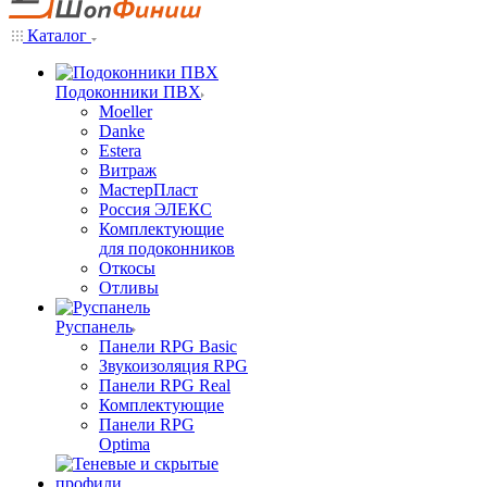
Каталог
Подоконники ПВХ
Moeller
Danke
Estera
Витраж
МастерПласт
Россия ЭЛЕКС
Комплектующие
для подоконников
Откосы
Отливы
Руспанель
Панели RPG Basic
Звукоизоляция RPG
Панели RPG Real
Комплектующие
Панели RPG
Optima