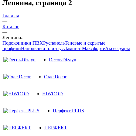
Лепнина, страница 2
Главная
—
Каталог
—
Лепнина
Подоконники ПВХ
Руспанель
Теневые и скрытые
профили
Напольный плинтус
Ламинат
Максфорте
Аксессуары
Decor-Dizayn
Orac Decor
HIWOOD
Перфект PLUS
ПЕРФЕКТ