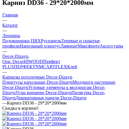
Карниз DD36 - 29*20*2000мм
Главная
—
Каталог
—
Лепнина
Подоконники ПВХ
Руспанель
Теневые и скрытые
профили
Напольный плинтус
Ламинат
Максфорте
Аксессуары
—
Decor-Dizayn
Orac Decor
HIWOOD
Перфект
PLUS
ПЕРФЕКТ
NMC
ARTFLEX
Клей
—
Карнизы потолочные Decor-Dizayn
Плинтусы напольные Decor-Dizayn
Молдинги настенные
Decor-Dizayn
Угловые элементы к молдингам Decor-
Dizayn
Углы внешние Decor-Dizayn
Пилястры Decor-
Dizayn
Декоративные панели Decor-Dizayn
—
Карниз DD36 - 29*20*2000мм
Скидка в корзине!