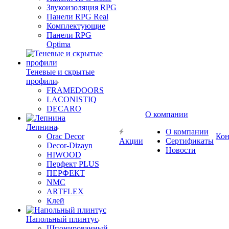
Звукоизоляция RPG
Панели RPG Real
Комплектующие
Панели RPG
Optima
Теневые и скрытые
профили
FRAMEDOORS
LACONISTIQ
DECARO
О компании
Лепнина
О компании
Orac Decor
Кон
Акции
Сертификаты
Decor-Dizayn
Новости
HIWOOD
Перфект PLUS
ПЕРФЕКТ
NMC
ARTFLEX
Клей
Напольный плинтус
Шпонированный