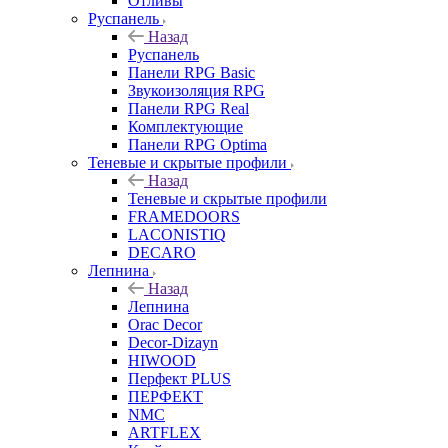
Отливы
Руспанель
Назад
Руспанель
Панели RPG Basic
Звукоизоляция RPG
Панели RPG Real
Комплектующие
Панели RPG Optima
Теневые и скрытые профили
Назад
Теневые и скрытые профили
FRAMEDOORS
LACONISTIQ
DECARO
Лепнина
Назад
Лепнина
Orac Decor
Decor-Dizayn
HIWOOD
Перфект PLUS
ПЕРФЕКТ
NMC
ARTFLEX