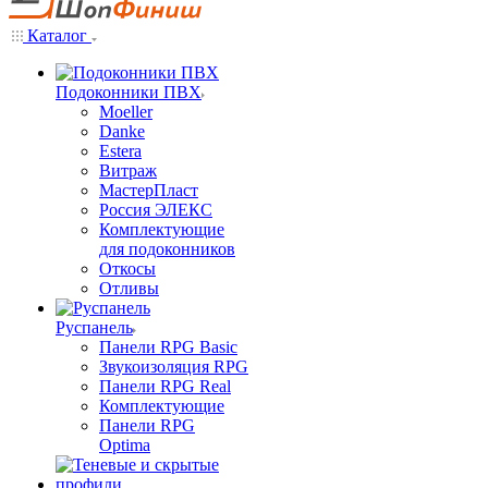
Каталог
Подоконники ПВХ
Moeller
Danke
Estera
Витраж
МастерПласт
Россия ЭЛЕКС
Комплектующие
для подоконников
Откосы
Отливы
Руспанель
Панели RPG Basic
Звукоизоляция RPG
Панели RPG Real
Комплектующие
Панели RPG
Optima