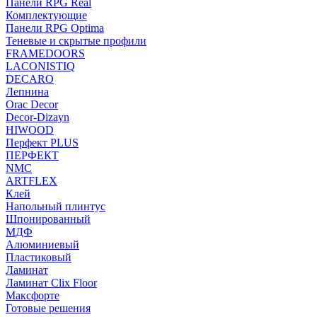
Панели RPG Real
Комплектующие
Панели RPG Optima
Теневые и скрытые профили
FRAMEDOORS
LACONISTIQ
DECARO
Лепнина
Orac Decor
Decor-Dizayn
HIWOOD
Перфект PLUS
ПЕРФЕКТ
NMC
ARTFLEX
Клей
Напольный плинтус
Шпонированный
МДФ
Алюминиевый
Пластиковый
Ламинат
Ламинат Clix Floor
Максфорте
Готовые решения