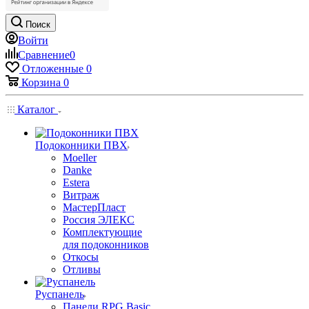
Поиск
Войти
Сравнение
0
Отложенные
0
Корзина
0
Каталог
Подоконники ПВХ
Moeller
Danke
Estera
Витраж
МастерПласт
Россия ЭЛЕКС
Комплектующие
для подоконников
Откосы
Отливы
Руспанель
Панели RPG Basic