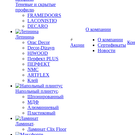
Теневые и скрытые
профили
FRAMEDOORS
LACONISTIQ
DECARO
О компании
Лепнина
О компании
Orac Decor
Кон
Акции
Сертификаты
Decor-Dizayn
Новости
HIWOOD
Перфект PLUS
ПЕРФЕКТ
NMC
ARTFLEX
Клей
Напольный плинтус
Шпонированный
МДФ
Алюминиевый
Пластиковый
Ламинат
Ламинат Clix Floor