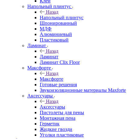
Клей
Напольный плинтус
Назад
Напольный плинтус
Шпонированный
МДФ
Алюминиевый
Пластиковый
Ламинат
Назад
Ламинат
Ламинат Clix Floor
Максфорте
Назад
Максфорте
Готовые решения
Звукоизоляционные материалы Maxforte
Аксессуары
Назад
Аксессуары
Пистолеты для пены
Монтажная пена
Герметик
Жидкие гвозди
Уголки пластиковые