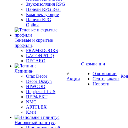
Звукоизоляция RPG
Панели RPG Real
Комплектующие
Панели RPG
Optima
Теневые и скрытые
профили
FRAMEDOORS
LACONISTIQ
DECARO
О компании
Лепнина
О компании
Orac Decor
Кон
Акции
Сертификаты
Decor-Dizayn
Новости
HIWOOD
Перфект PLUS
ПЕРФЕКТ
NMC
ARTFLEX
Клей
Напольный плинтус
Шпонированный