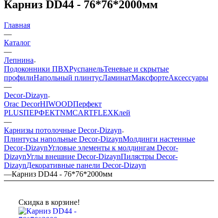
Карниз DD44 - 76*76*2000мм
Главная
—
Каталог
—
Лепнина
Подоконники ПВХ
Руспанель
Теневые и скрытые
профили
Напольный плинтус
Ламинат
Максфорте
Аксессуары
—
Decor-Dizayn
Orac Decor
HIWOOD
Перфект
PLUS
ПЕРФЕКТ
NMC
ARTFLEX
Клей
—
Карнизы потолочные Decor-Dizayn
Плинтусы напольные Decor-Dizayn
Молдинги настенные
Decor-Dizayn
Угловые элементы к молдингам Decor-
Dizayn
Углы внешние Decor-Dizayn
Пилястры Decor-
Dizayn
Декоративные панели Decor-Dizayn
—
Карниз DD44 - 76*76*2000мм
Скидка в корзине!