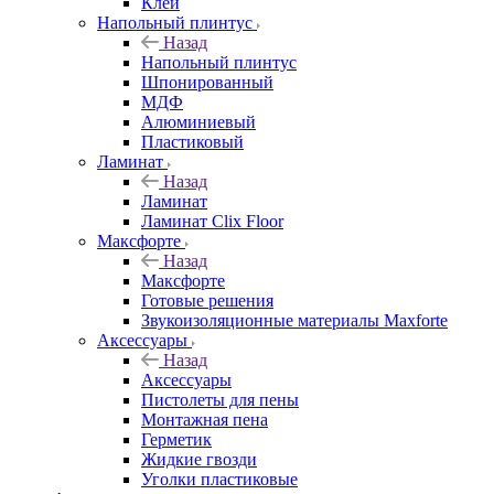
Клей
Напольный плинтус
Назад
Напольный плинтус
Шпонированный
МДФ
Алюминиевый
Пластиковый
Ламинат
Назад
Ламинат
Ламинат Clix Floor
Максфорте
Назад
Максфорте
Готовые решения
Звукоизоляционные материалы Maxforte
Аксессуары
Назад
Аксессуары
Пистолеты для пены
Монтажная пена
Герметик
Жидкие гвозди
Уголки пластиковые