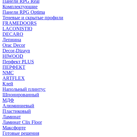
Панели RPG Real
Комплектующие
Панели RPG Optima
Теневые и скрытые профили
FRAMEDOORS
LACONISTIQ
DECARO
Лепнина
Orac Decor
Decor-Dizayn
HIWOOD
Перфект PLUS
ПЕРФЕКТ
NMC
ARTFLEX
Клей
Напольный плинтус
Шпонированный
МДФ
Алюминиевый
Пластиковый
Ламинат
Ламинат Clix Floor
Максфорте
Готовые решения