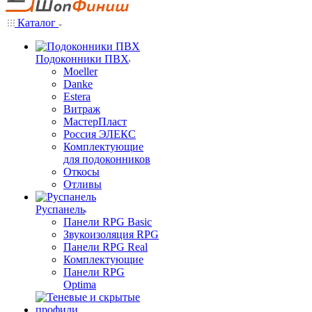
Каталог
Подоконники ПВХ
Moeller
Danke
Estera
Витраж
МастерПласт
Россия ЭЛЕКС
Комплектующие
для подоконников
Откосы
Отливы
Руспанель
Панели RPG Basic
Звукоизоляция RPG
Панели RPG Real
Комплектующие
Панели RPG
Optima