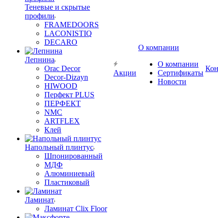
Теневые и скрытые
профили
FRAMEDOORS
LACONISTIQ
DECARO
О компании
Лепнина
О компании
Orac Decor
Кон
Акции
Сертификаты
Decor-Dizayn
Новости
HIWOOD
Перфект PLUS
ПЕРФЕКТ
NMC
ARTFLEX
Клей
Напольный плинтус
Шпонированный
МДФ
Алюминиевый
Пластиковый
Ламинат
Ламинат Clix Floor