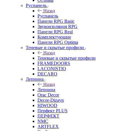
Отливы
Руспанель
Назад
Руспанель
Панели RPG Basic
Звукоизоляция RPG
Панели RPG Real
Комплектующие
Панели RPG Optima
Теневые и скрытые профили
Назад
Теневые и скрытые профили
FRAMEDOORS
LACONISTIQ
DECARO
Лепнина
Назад
Лепнина
Orac Decor
Decor-Dizayn
HIWOOD
Перфект PLUS
ПЕРФЕКТ
NMC
ARTFLEX