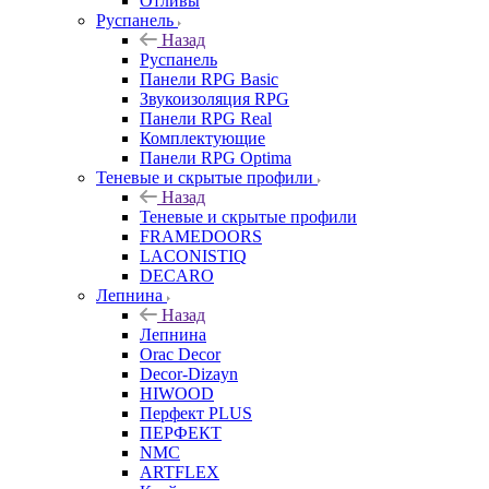
Отливы
Руспанель
Назад
Руспанель
Панели RPG Basic
Звукоизоляция RPG
Панели RPG Real
Комплектующие
Панели RPG Optima
Теневые и скрытые профили
Назад
Теневые и скрытые профили
FRAMEDOORS
LACONISTIQ
DECARO
Лепнина
Назад
Лепнина
Orac Decor
Decor-Dizayn
HIWOOD
Перфект PLUS
ПЕРФЕКТ
NMC
ARTFLEX