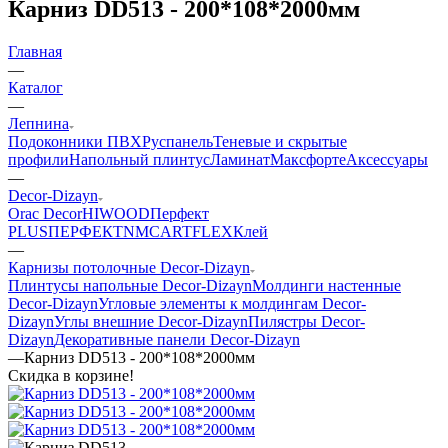
Карниз DD513 - 200*108*2000мм
Главная
—
Каталог
—
Лепнина
Подоконники ПВХ
Руспанель
Теневые и скрытые
профили
Напольный плинтус
Ламинат
Максфорте
Аксессуары
—
Decor-Dizayn
Orac Decor
HIWOOD
Перфект
PLUS
ПЕРФЕКТ
NMC
ARTFLEX
Клей
—
Карнизы потолочные Decor-Dizayn
Плинтусы напольные Decor-Dizayn
Молдинги настенные
Decor-Dizayn
Угловые элементы к молдингам Decor-
Dizayn
Углы внешние Decor-Dizayn
Пилястры Decor-
Dizayn
Декоративные панели Decor-Dizayn
—
Карниз DD513 - 200*108*2000мм
Скидка в корзине!