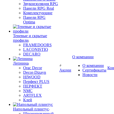
Звукоизоляция RPG
Панели RPG Real
Комплектующие
Панели RPG
Optima
Теневые и скрытые
профили
FRAMEDOORS
LACONISTIQ
DECARO
О компании
Лепнина
О компании
Orac Decor
Кон
Акции
Сертификаты
Decor-Dizayn
Новости
HIWOOD
Перфект PLUS
ПЕРФЕКТ
NMC
ARTFLEX
Клей
Напольный плинтус
Шпонированный