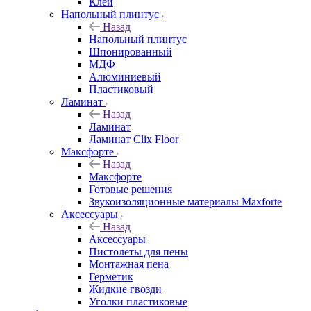
Клей
Напольный плинтус
Назад
Напольный плинтус
Шпонированный
МДФ
Алюминиевый
Пластиковый
Ламинат
Назад
Ламинат
Ламинат Clix Floor
Максфорте
Назад
Максфорте
Готовые решения
Звукоизоляционные материалы Maxforte
Аксессуары
Назад
Аксессуары
Пистолеты для пены
Монтажная пена
Герметик
Жидкие гвозди
Уголки пластиковые