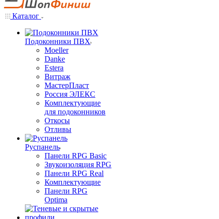
Каталог
Подоконники ПВХ
Moeller
Danke
Estera
Витраж
МастерПласт
Россия ЭЛЕКС
Комплектующие
для подоконников
Откосы
Отливы
Руспанель
Панели RPG Basic
Звукоизоляция RPG
Панели RPG Real
Комплектующие
Панели RPG
Optima