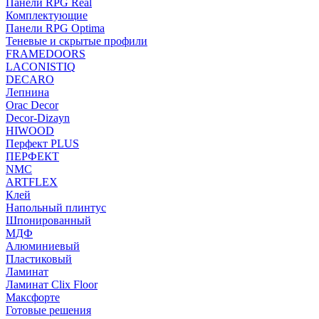
Панели RPG Real
Комплектующие
Панели RPG Optima
Теневые и скрытые профили
FRAMEDOORS
LACONISTIQ
DECARO
Лепнина
Orac Decor
Decor-Dizayn
HIWOOD
Перфект PLUS
ПЕРФЕКТ
NMC
ARTFLEX
Клей
Напольный плинтус
Шпонированный
МДФ
Алюминиевый
Пластиковый
Ламинат
Ламинат Clix Floor
Максфорте
Готовые решения