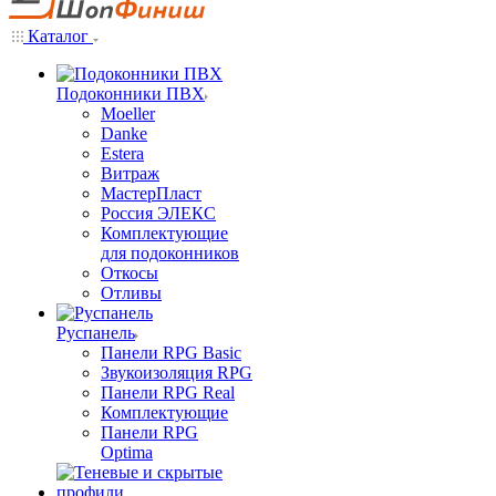
Каталог
Подоконники ПВХ
Moeller
Danke
Estera
Витраж
МастерПласт
Россия ЭЛЕКС
Комплектующие
для подоконников
Откосы
Отливы
Руспанель
Панели RPG Basic
Звукоизоляция RPG
Панели RPG Real
Комплектующие
Панели RPG
Optima