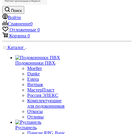
Поиск
Войти
Сравнение
0
Отложенные
0
Корзина
0
Каталог
Подоконники ПВХ
Moeller
Danke
Estera
Витраж
МастерПласт
Россия ЭЛЕКС
Комплектующие
для подоконников
Откосы
Отливы
Руспанель
Панели RPG Basic