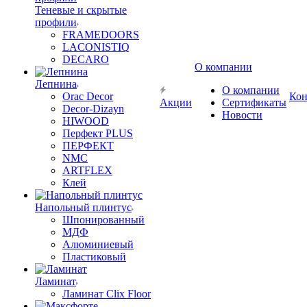
Теневые и скрытые
профили
FRAMEDOORS
LACONISTIQ
DECARO
О компании
Лепнина
О компании
Orac Decor
Кон
Акции
Сертификаты
Decor-Dizayn
Новости
HIWOOD
Перфект PLUS
ПЕРФЕКТ
NMC
ARTFLEX
Клей
Напольный плинтус
Шпонированный
МДФ
Алюминиевый
Пластиковый
Ламинат
Ламинат Clix Floor