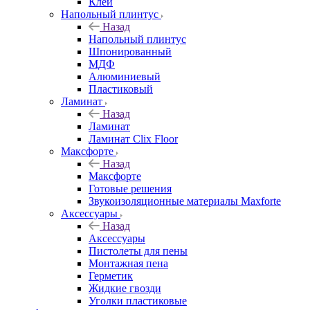
Клей
Напольный плинтус
Назад
Напольный плинтус
Шпонированный
МДФ
Алюминиевый
Пластиковый
Ламинат
Назад
Ламинат
Ламинат Clix Floor
Максфорте
Назад
Максфорте
Готовые решения
Звукоизоляционные материалы Maxforte
Аксессуары
Назад
Аксессуары
Пистолеты для пены
Монтажная пена
Герметик
Жидкие гвозди
Уголки пластиковые