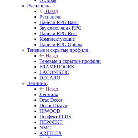
Отливы
Руспанель
Назад
Руспанель
Панели RPG Basic
Звукоизоляция RPG
Панели RPG Real
Комплектующие
Панели RPG Optima
Теневые и скрытые профили
Назад
Теневые и скрытые профили
FRAMEDOORS
LACONISTIQ
DECARO
Лепнина
Назад
Лепнина
Orac Decor
Decor-Dizayn
HIWOOD
Перфект PLUS
ПЕРФЕКТ
NMC
ARTFLEX