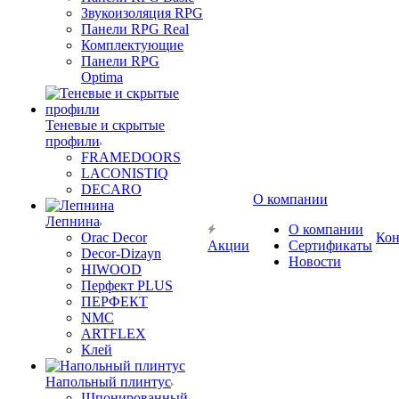
Звукоизоляция RPG
Панели RPG Real
Комплектующие
Панели RPG
Optima
Теневые и скрытые
профили
FRAMEDOORS
LACONISTIQ
DECARO
О компании
Лепнина
О компании
Orac Decor
Кон
Акции
Сертификаты
Decor-Dizayn
Новости
HIWOOD
Перфект PLUS
ПЕРФЕКТ
NMC
ARTFLEX
Клей
Напольный плинтус
Шпонированный