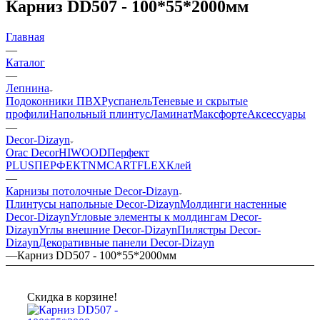
Карниз DD507 - 100*55*2000мм
Главная
—
Каталог
—
Лепнина
Подоконники ПВХ
Руспанель
Теневые и скрытые
профили
Напольный плинтус
Ламинат
Максфорте
Аксессуары
—
Decor-Dizayn
Orac Decor
HIWOOD
Перфект
PLUS
ПЕРФЕКТ
NMC
ARTFLEX
Клей
—
Карнизы потолочные Decor-Dizayn
Плинтусы напольные Decor-Dizayn
Молдинги настенные
Decor-Dizayn
Угловые элементы к молдингам Decor-
Dizayn
Углы внешние Decor-Dizayn
Пилястры Decor-
Dizayn
Декоративные панели Decor-Dizayn
—
Карниз DD507 - 100*55*2000мм
Скидка в корзине!