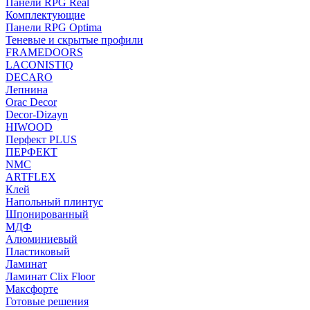
Панели RPG Real
Комплектующие
Панели RPG Optima
Теневые и скрытые профили
FRAMEDOORS
LACONISTIQ
DECARO
Лепнина
Orac Decor
Decor-Dizayn
HIWOOD
Перфект PLUS
ПЕРФЕКТ
NMC
ARTFLEX
Клей
Напольный плинтус
Шпонированный
МДФ
Алюминиевый
Пластиковый
Ламинат
Ламинат Clix Floor
Максфорте
Готовые решения