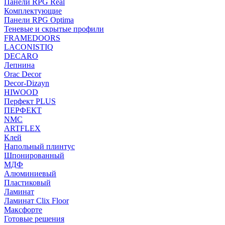
Панели RPG Real
Комплектующие
Панели RPG Optima
Теневые и скрытые профили
FRAMEDOORS
LACONISTIQ
DECARO
Лепнина
Orac Decor
Decor-Dizayn
HIWOOD
Перфект PLUS
ПЕРФЕКТ
NMC
ARTFLEX
Клей
Напольный плинтус
Шпонированный
МДФ
Алюминиевый
Пластиковый
Ламинат
Ламинат Clix Floor
Максфорте
Готовые решения