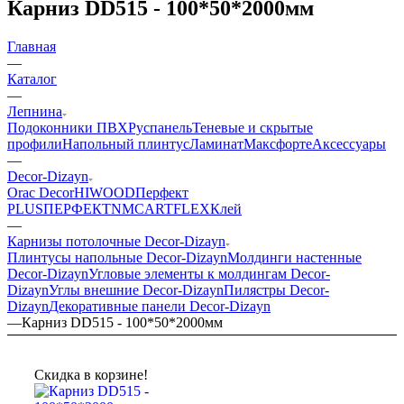
Карниз DD515 - 100*50*2000мм
Главная
—
Каталог
—
Лепнина
Подоконники ПВХ
Руспанель
Теневые и скрытые
профили
Напольный плинтус
Ламинат
Максфорте
Аксессуары
—
Decor-Dizayn
Orac Decor
HIWOOD
Перфект
PLUS
ПЕРФЕКТ
NMC
ARTFLEX
Клей
—
Карнизы потолочные Decor-Dizayn
Плинтусы напольные Decor-Dizayn
Молдинги настенные
Decor-Dizayn
Угловые элементы к молдингам Decor-
Dizayn
Углы внешние Decor-Dizayn
Пилястры Decor-
Dizayn
Декоративные панели Decor-Dizayn
—
Карниз DD515 - 100*50*2000мм
Скидка в корзине!