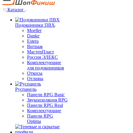
Каталог
Подоконники ПВХ
Moeller
Danke
Estera
Витраж
МастерПласт
Россия ЭЛЕКС
Комплектующие
для подоконников
Откосы
Отливы
Руспанель
Панели RPG Basic
Звукоизоляция RPG
Панели RPG Real
Комплектующие
Панели RPG
Optima