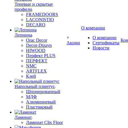
Теневые и скрытые
профили
FRAMEDOORS
LACONISTIQ
DECARO
О компании
Лепнина
О компании
Orac Decor
Кон
Акции
Сертификаты
Decor-Dizayn
Новости
HIWOOD
Перфект PLUS
ПЕРФЕКТ
NMC
ARTFLEX
Клей
Напольный плинтус
Шпонированный
МДФ
Алюминиевый
Пластиковый
Ламинат
Ламинат Clix Floor