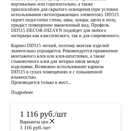
вертикально или горизонтально, а также
приспособлен для скрытого освещения (при условии
использования светоотражающих элементов). DD515
скроет недостатки стены, швы, зазоры, щели в полу,
придаст помещению законченный вид. Профиль
DD515 DECOR-DIZAYN подойдет для любого
интерьера как классического, так и для современного.
Карниз DD515 легкий, поэтому монтаж изделий
значительно упрощается. Рекомендуется применение
монтажного клея или клея-шпатлевки, а также
стыковочного клея для затирки швов между
изделиями. Возможно использование карниза
DD515
в сухих помещениях и с повышенной
влажностью.
Производится только в жест...
Подробнее
1 116
руб.
/шт
Варианты цен
1 116
руб.
/шт