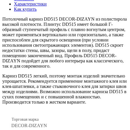
Характеристики
Как купить
Потолочный карниз DD515 DECOR-DIZAYN из полистирола
высокой плотности. Плинтус DD515 имеет большой Г-
образный ступенчатый профиль c плавно вогнутым центром,
может применяться вертикально или горизонтально, а также
приспособлен для скрытого освещения (при условии
использования светоотражающих элементов). DD515 скроет
недостатки стены, швы, зазоры, щели в полу, придаст
помещению законченный вид. Профиль DD515 DECOR-
DIZAYN подойдет для любого интерьера как классического,
так и для современного.
Карниз DD515 легкий, поэтому монтаж изделий значительно
упрощается. Рекомендуется применение монтажного клея или
клея-шпатлевки, а также стыковочного клея для затирки швов
между изделиями. Возможно использование карниза DD515
в
сухих помещениях и с повышенной влажностью.
Производится только в жестком варианте.
Торговая марка
DECOR-DIZAYN