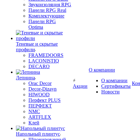
Звукоизоляция RPG
Панели RPG Real
Комплектующие
Панели RPG
Optima
Теневые и скрытые
профили
FRAMEDOORS
LACONISTIQ
DECARO
О компании
Лепнина
О компании
Orac Decor
Кон
Акции
Сертификаты
Decor-Dizayn
Новости
HIWOOD
Перфект PLUS
ПЕРФЕКТ
NMC
ARTFLEX
Клей
Напольный плинтус
Шпонированный