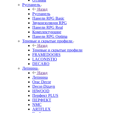
Отливы
Руспанель
Назад
Руспанель
Панели RPG Basic
Звукоизоляция RPG
Панели RPG Real
Комплектующие
Панели RPG Optima
Теневые и скрытые профили
Назад
Теневые и скрытые профили
FRAMEDOORS
LACONISTIQ
DECARO
Лепнина
Назад
Лепнина
Orac Decor
Decor-Dizayn
HIWOOD
Перфект PLUS
ПЕРФЕКТ
NMC
ARTFLEX