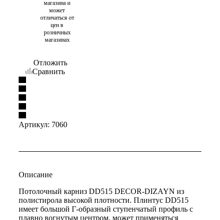
магазина и
может
отличаться от
цен в
розничных
магазинах
Отложить
Сравнить
Артикул:
7060
Описание
Потолочный карниз DD515 DECOR-DIZAYN из
полистирола высокой плотности. Плинтус DD515
имеет большой Г-образный ступенчатый профиль c
плавно вогнутым центром, может применяться