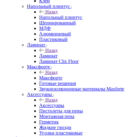
Клей
Напольный плинтус
Назад
Напольный плинтус
Шпонированный
МДФ
Алюминиевый
Пластиковый
Ламинат
Назад
Ламинат
Ламинат Clix Floor
Максфорте
Назад
Максфорте
Готовые решения
Звукоизоляционные материалы Maxforte
Аксессуары
Назад
Аксессуары
Пистолеты для пены
Монтажная пена
Герметик
Жидкие гвозди
Уголки пластиковые