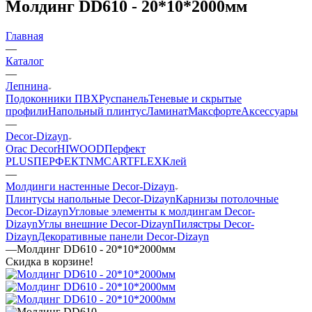
Молдинг DD610 - 20*10*2000мм
Главная
—
Каталог
—
Лепнина
Подоконники ПВХ
Руспанель
Теневые и скрытые
профили
Напольный плинтус
Ламинат
Максфорте
Аксессуары
—
Decor-Dizayn
Orac Decor
HIWOOD
Перфект
PLUS
ПЕРФЕКТ
NMC
ARTFLEX
Клей
—
Молдинги настенные Decor-Dizayn
Плинтусы напольные Decor-Dizayn
Карнизы потолочные
Decor-Dizayn
Угловые элементы к молдингам Decor-
Dizayn
Углы внешние Decor-Dizayn
Пилястры Decor-
Dizayn
Декоративные панели Decor-Dizayn
—
Молдинг DD610 - 20*10*2000мм
Скидка в корзине!