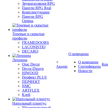
Звукоизоляция RPG
Панели RPG Real
Комплектующие
Панели RPG
Optima
Теневые и скрытые
профили
FRAMEDOORS
LACONISTIQ
DECARO
О компании
Лепнина
О компании
Orac Decor
Кон
Акции
Сертификаты
Decor-Dizayn
Новости
HIWOOD
Перфект PLUS
ПЕРФЕКТ
NMC
ARTFLEX
Клей
Напольный плинтус
Шпонированный