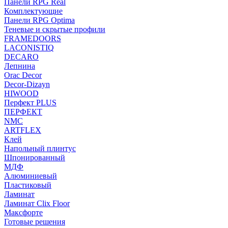
Панели RPG Real
Комплектующие
Панели RPG Optima
Теневые и скрытые профили
FRAMEDOORS
LACONISTIQ
DECARO
Лепнина
Orac Decor
Decor-Dizayn
HIWOOD
Перфект PLUS
ПЕРФЕКТ
NMC
ARTFLEX
Клей
Напольный плинтус
Шпонированный
МДФ
Алюминиевый
Пластиковый
Ламинат
Ламинат Clix Floor
Максфорте
Готовые решения