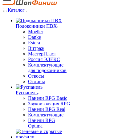
Каталог
Подоконники ПВХ
Moeller
Danke
Estera
Витраж
МастерПласт
Россия ЭЛЕКС
Комплектующие
для подоконников
Откосы
Отливы
Руспанель
Панели RPG Basic
Звукоизоляция RPG
Панели RPG Real
Комплектующие
Панели RPG
Optima