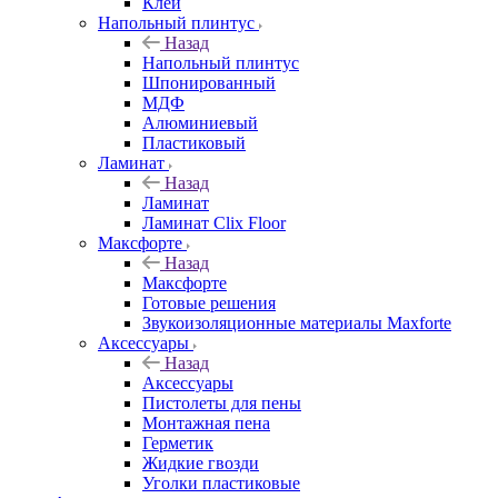
Клей
Напольный плинтус
Назад
Напольный плинтус
Шпонированный
МДФ
Алюминиевый
Пластиковый
Ламинат
Назад
Ламинат
Ламинат Clix Floor
Максфорте
Назад
Максфорте
Готовые решения
Звукоизоляционные материалы Maxforte
Аксессуары
Назад
Аксессуары
Пистолеты для пены
Монтажная пена
Герметик
Жидкие гвозди
Уголки пластиковые