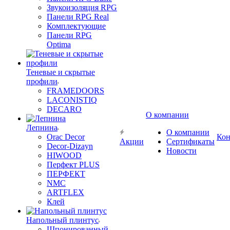
Звукоизоляция RPG
Панели RPG Real
Комплектующие
Панели RPG
Optima
Теневые и скрытые
профили
FRAMEDOORS
LACONISTIQ
DECARO
О компании
Лепнина
О компании
Orac Decor
Кон
Акции
Сертификаты
Decor-Dizayn
Новости
HIWOOD
Перфект PLUS
ПЕРФЕКТ
NMC
ARTFLEX
Клей
Напольный плинтус
Шпонированный