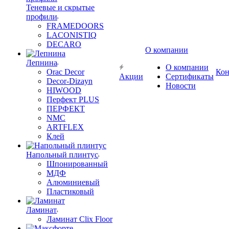
Теневые и скрытые
профили
FRAMEDOORS
LACONISTIQ
DECARO
О компании
Лепнина
О компании
Orac Decor
Кон
Акции
Сертификаты
Decor-Dizayn
Новости
HIWOOD
Перфект PLUS
ПЕРФЕКТ
NMC
ARTFLEX
Клей
Напольный плинтус
Шпонированный
МДФ
Алюминиевый
Пластиковый
Ламинат
Ламинат Clix Floor