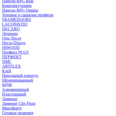
Панели RPG Real
Комплектующие
Панели RPG Optima
Теневые и скрытые профили
FRAMEDOORS
LACONISTIQ
DECARO
Лепнина
Orac Decor
Decor-Dizayn
HIWOOD
Перфект PLUS
ПЕРФЕКТ
NMC
ARTFLEX
Клей
Напольный плинтус
Шпонированный
МДФ
Алюминиевый
Пластиковый
Ламинат
Ламинат Clix Floor
Максфорте
Готовые решения