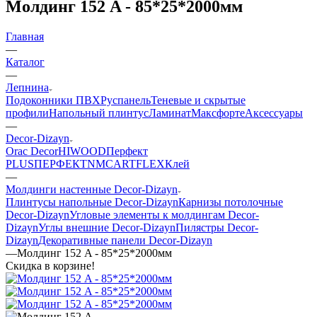
Молдинг 152 A - 85*25*2000мм
Главная
—
Каталог
—
Лепнина
Подоконники ПВХ
Руспанель
Теневые и скрытые
профили
Напольный плинтус
Ламинат
Максфорте
Аксессуары
—
Decor-Dizayn
Orac Decor
HIWOOD
Перфект
PLUS
ПЕРФЕКТ
NMC
ARTFLEX
Клей
—
Молдинги настенные Decor-Dizayn
Плинтусы напольные Decor-Dizayn
Карнизы потолочные
Decor-Dizayn
Угловые элементы к молдингам Decor-
Dizayn
Углы внешние Decor-Dizayn
Пилястры Decor-
Dizayn
Декоративные панели Decor-Dizayn
—
Молдинг 152 A - 85*25*2000мм
Скидка в корзине!