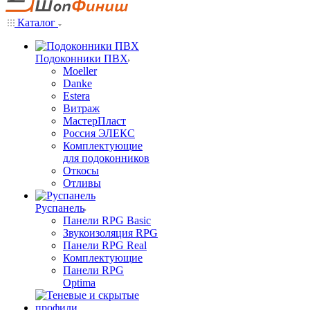
Каталог
Подоконники ПВХ
Moeller
Danke
Estera
Витраж
МастерПласт
Россия ЭЛЕКС
Комплектующие
для подоконников
Откосы
Отливы
Руспанель
Панели RPG Basic
Звукоизоляция RPG
Панели RPG Real
Комплектующие
Панели RPG
Optima