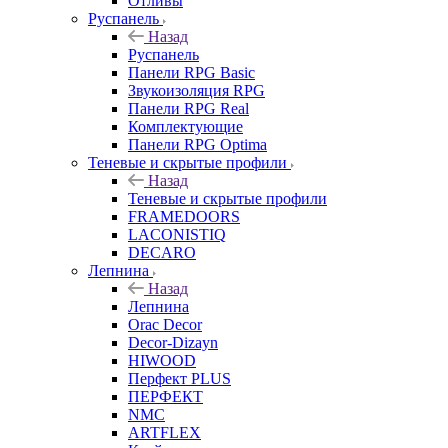
Отливы
Руспанель
Назад
Руспанель
Панели RPG Basic
Звукоизоляция RPG
Панели RPG Real
Комплектующие
Панели RPG Optima
Теневые и скрытые профили
Назад
Теневые и скрытые профили
FRAMEDOORS
LACONISTIQ
DECARO
Лепнина
Назад
Лепнина
Orac Decor
Decor-Dizayn
HIWOOD
Перфект PLUS
ПЕРФЕКТ
NMC
ARTFLEX