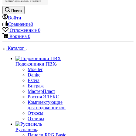
Поиск
Войти
Сравнение
0
Отложенные
0
Корзина
0
Каталог
Подоконники ПВХ
Moeller
Danke
Estera
Витраж
МастерПласт
Россия ЭЛЕКС
Комплектующие
для подоконников
Откосы
Отливы
Руспанель
Панели RPG Basic