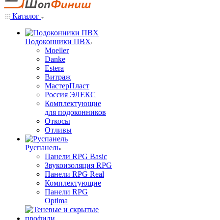
Каталог
Подоконники ПВХ
Moeller
Danke
Estera
Витраж
МастерПласт
Россия ЭЛЕКС
Комплектующие
для подоконников
Откосы
Отливы
Руспанель
Панели RPG Basic
Звукоизоляция RPG
Панели RPG Real
Комплектующие
Панели RPG
Optima