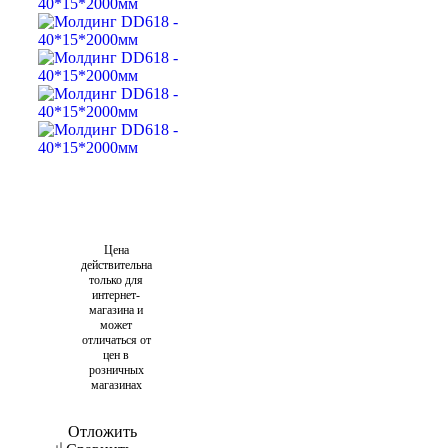
Цена
действительна
только для
интернет-
магазина и
может
отличаться от
цен в
розничных
магазинах
Отложить