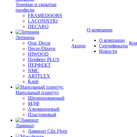
Теневые и скрытые
профили
FRAMEDOORS
LACONISTIQ
DECARO
О компании
Лепнина
О компании
Orac Decor
Кон
Акции
Сертификаты
Decor-Dizayn
Новости
HIWOOD
Перфект PLUS
ПЕРФЕКТ
NMC
ARTFLEX
Клей
Напольный плинтус
Шпонированный
МДФ
Алюминиевый
Пластиковый
Ламинат
Ламинат Clix Floor