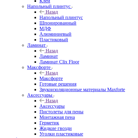
Клей
Напольный плинтус
Назад
Напольный плинтус
Шпонированный
МДФ
Алюминиевый
Пластиковый
Ламинат
Назад
Ламинат
Ламинат Clix Floor
Максфорте
Назад
Максфорте
Готовые решения
Звукоизоляционные материалы Maxforte
Аксессуары
Назад
Аксессуары
Пистолеты для пены
Монтажная пена
Герметик
Жидкие гвозди
Уголки пластиковые