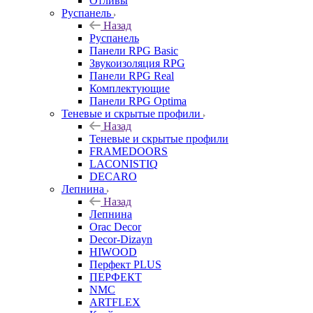
Отливы
Руспанель
Назад
Руспанель
Панели RPG Basic
Звукоизоляция RPG
Панели RPG Real
Комплектующие
Панели RPG Optima
Теневые и скрытые профили
Назад
Теневые и скрытые профили
FRAMEDOORS
LACONISTIQ
DECARO
Лепнина
Назад
Лепнина
Orac Decor
Decor-Dizayn
HIWOOD
Перфект PLUS
ПЕРФЕКТ
NMC
ARTFLEX