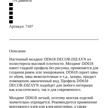
Сравнить
Артикул:
7107
Описание
Настенный молдинг DD618 DECOR-DIZAYN из
полистирола высокой плотности. Молдинг DD618
имеет гладкий профиль без рисунка, применяется для
создания рамок или зонирования. DD618 скроет швы
от обоев, швы межплиточные и т.д., зазоры, придаст
помещению законченный вид. Профиль DD618
DECOR-DIZAYN подойдет для любого интерьера
как классического, так и для современного.
Молдинг DD618 легкий, поэтому монтаж изделий
значительно упрощается. Рекомендуется применение
монтажного клея или клея-шпатлевки, а также