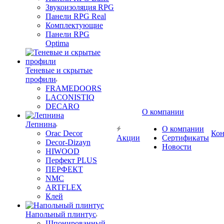
Звукоизоляция RPG
Панели RPG Real
Комплектующие
Панели RPG
Optima
Теневые и скрытые
профили
FRAMEDOORS
LACONISTIQ
DECARO
О компании
Лепнина
О компании
Orac Decor
Кон
Акции
Сертификаты
Decor-Dizayn
Новости
HIWOOD
Перфект PLUS
ПЕРФЕКТ
NMC
ARTFLEX
Клей
Напольный плинтус
Шпонированный