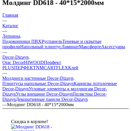
Молдинг DD618 - 40*15*2000мм
Главная
—
Каталог
—
Лепнина
Подоконники ПВХ
Руспанель
Теневые и скрытые
профили
Напольный плинтус
Ламинат
Максфорте
Аксессуары
—
Decor-Dizayn
Orac Decor
HIWOOD
Перфект
PLUS
ПЕРФЕКТ
NMC
ARTFLEX
Клей
—
Молдинги настенные Decor-Dizayn
Плинтусы напольные Decor-Dizayn
Карнизы потолочные
Decor-Dizayn
Угловые элементы к молдингам Decor-
Dizayn
Углы внешние Decor-Dizayn
Пилястры Decor-
Dizayn
Декоративные панели Decor-Dizayn
—
Молдинг DD618 - 40*15*2000мм
Скидка в корзине!