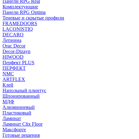
Панели RPG Real
Комплектующие
Панели RPG Optima
Теневые и скрытые профили
FRAMEDOORS
LACONISTIQ
DECARO
Лепнина
Orac Decor
Decor-Dizayn
HIWOOD
Перфект PLUS
ПЕРФЕКТ
NMC
ARTFLEX
Клей
Напольный плинтус
Шпонированный
МДФ
Алюминиевый
Пластиковый
Ламинат
Ламинат Clix Floor
Максфорте
Готовые решения