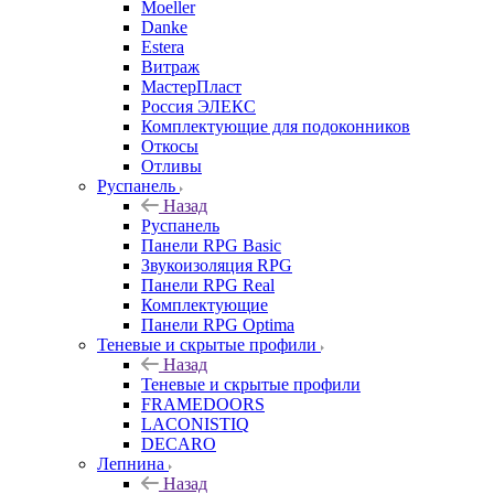
Moeller
Danke
Estera
Витраж
МастерПласт
Россия ЭЛЕКС
Комплектующие для подоконников
Откосы
Отливы
Руспанель
Назад
Руспанель
Панели RPG Basic
Звукоизоляция RPG
Панели RPG Real
Комплектующие
Панели RPG Optima
Теневые и скрытые профили
Назад
Теневые и скрытые профили
FRAMEDOORS
LACONISTIQ
DECARO
Лепнина
Назад