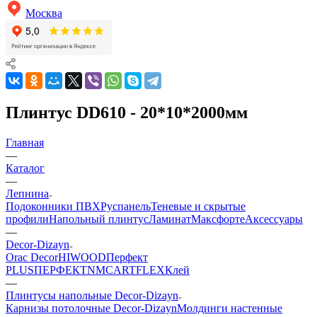
Москва
Плинтус DD610 - 20*10*2000мм
Главная
—
Каталог
—
Лепнина
Подоконники ПВХ
Руспанель
Теневые и скрытые
профили
Напольный плинтус
Ламинат
Максфорте
Аксессуары
—
Decor-Dizayn
Orac Decor
HIWOOD
Перфект
PLUS
ПЕРФЕКТ
NMC
ARTFLEX
Клей
—
Плинтусы напольные Decor-Dizayn
Карнизы потолочные Decor-Dizayn
Молдинги настенные