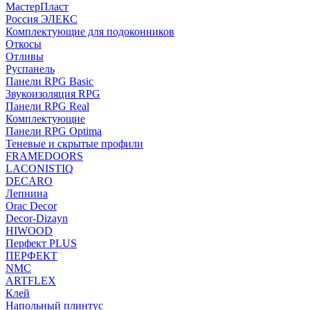
МастерПласт
Россия ЭЛЕКС
Комплектующие для подоконников
Откосы
Отливы
Руспанель
Панели RPG Basic
Звукоизоляция RPG
Панели RPG Real
Комплектующие
Панели RPG Optima
Теневые и скрытые профили
FRAMEDOORS
LACONISTIQ
DECARO
Лепнина
Orac Decor
Decor-Dizayn
HIWOOD
Перфект PLUS
ПЕРФЕКТ
NMC
ARTFLEX
Клей
Напольный плинтус