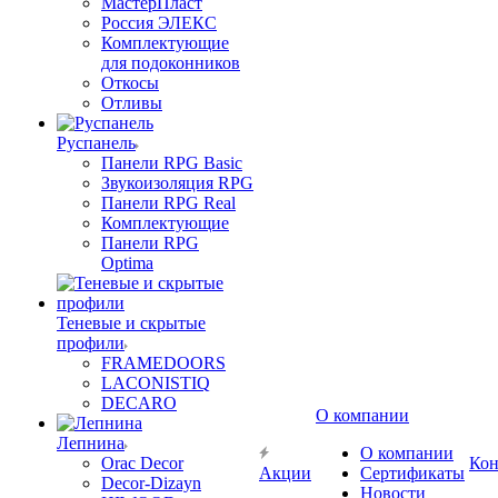
МастерПласт
Россия ЭЛЕКС
Комплектующие
для подоконников
Откосы
Отливы
Руспанель
Панели RPG Basic
Звукоизоляция RPG
Панели RPG Real
Комплектующие
Панели RPG
Optima
Теневые и скрытые
профили
FRAMEDOORS
LACONISTIQ
DECARO
О компании
Лепнина
О компании
Orac Decor
Кон
Акции
Сертификаты
Decor-Dizayn
Новости