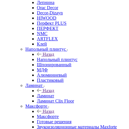
Лепнина
Orac Decor
Decor-Dizayn
HIWOOD
Перфект PLUS
ПЕРФЕКТ
NMC
ARTFLEX
Клей
Напольный плинтус
Назад
Напольный плинтус
Шпонированный
МДФ
Алюминиевый
Пластиковый
Ламинат
Назад
Ламинат
Ламинат Clix Floor
Максфорте
Назад
Максфорте
Готовые решения
Звукоизоляционные материалы Maxforte