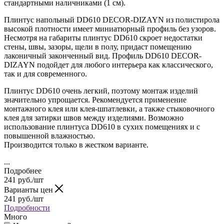
стандартными наличниками (1 см).
Плинтус напольный DD610 DECOR-DIZAYN из полистирола
высокой плотности имеет миниатюрный профиль без узоров.
Несмотря на габариты плинтус DD610 скроет недостатки
стены, швы, зазоры, щели в полу, придаст помещению
лаконичный законченный вид. Профиль DD610 DECOR-
DIZAYN подойдет для любого интерьера как классического,
так и для современного.
Плинтус DD610 очень легкий, поэтому монтаж изделий
значительно упрощается. Рекомендуется применение
монтажного клея или клея-шпатлевки, а также стыковочного
клея для затирки швов между изделиями. Возможно
использование плинтуса DD610
в сухих помещениях и с
повышенной влажностью.
Производится только в жестком варианте.
...
Подробнее
241
руб.
/шт
Варианты цен
241
руб.
/шт
Подробности
Много