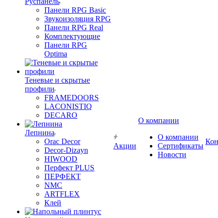
Руспанель
Панели RPG Basic
Звукоизоляция RPG
Панели RPG Real
Комплектующие
Панели RPG
Optima
Теневые и скрытые
профили
FRAMEDOORS
LACONISTIQ
DECARO
О компании
Лепнина
О компании
Orac Decor
Кон
Акции
Сертификаты
Decor-Dizayn
Новости
HIWOOD
Перфект PLUS
ПЕРФЕКТ
NMC
ARTFLEX
Клей