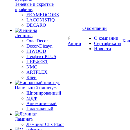
Теневые и скрытые
профили
FRAMEDOORS
LACONISTIQ
DECARO
О компании
Лепнина
О компании
Orac Decor
Кон
Акции
Сертификаты
Decor-Dizayn
Новости
HIWOOD
Перфект PLUS
ПЕРФЕКТ
NMC
ARTFLEX
Клей
Напольный плинтус
Шпонированный
МДФ
Алюминиевый
Пластиковый
Ламинат
Ламинат Clix Floor