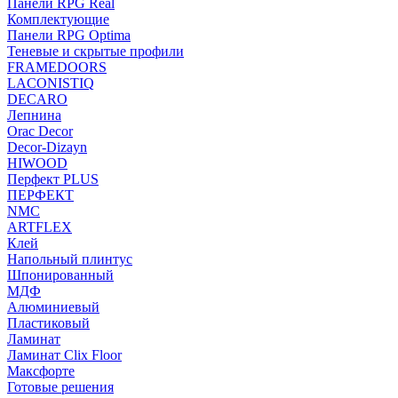
Панели RPG Real
Комплектующие
Панели RPG Optima
Теневые и скрытые профили
FRAMEDOORS
LACONISTIQ
DECARO
Лепнина
Orac Decor
Decor-Dizayn
HIWOOD
Перфект PLUS
ПЕРФЕКТ
NMC
ARTFLEX
Клей
Напольный плинтус
Шпонированный
МДФ
Алюминиевый
Пластиковый
Ламинат
Ламинат Clix Floor
Максфорте
Готовые решения