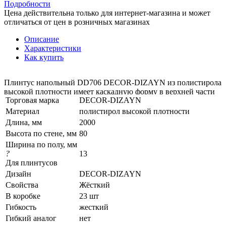
Подробности
Цена действительна только для интернет-магазина и может
отличаться от цен в розничных магазинах
Описание
Характеристики
Как купить
Плинтус напольный DD706 DECOR-DIZAYN из полистирола
высокой плотности имеет каскадную форму в верхней части
Торговая марка
DECOR-DIZAYN
профиля. Плинтус DD706 скроет недостатки стены, швы,
зазоры, щели в полу, придаст помещению лаконичный
Материал
полистирол высокой плотности
законченный вид. Профиль DD706 DECOR-DIZAYN
Длина, мм
2000
подойдет для любого интерьера как классического, так и для
Высота по стене, мм
80
современного.
Ширина по полу, мм
?
13
Плинтус DD706 очень легкий, поэтому монтаж изделий
Для плинтусов
значительно упрощается. Рекомендуется применение
монтажного клея или клея-шпатлевки, а также стыковочного
Дизайн
DECOR-DIZAYN
клея для затирки швов между изделиями. Возможно
Свойства
Жёсткий
использование плинтуса DD706
в сухих помещениях и с
В коробке
23 шт
повышенной влажностью.
Гибкость
жесткий
Производится только в жестком варианте.
Гибкий аналог
нет