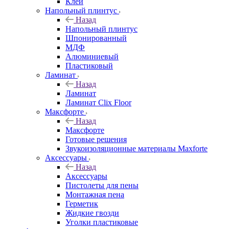
Клей
Напольный плинтус
Назад
Напольный плинтус
Шпонированный
МДФ
Алюминиевый
Пластиковый
Ламинат
Назад
Ламинат
Ламинат Clix Floor
Максфорте
Назад
Максфорте
Готовые решения
Звукоизоляционные материалы Maxforte
Аксессуары
Назад
Аксессуары
Пистолеты для пены
Монтажная пена
Герметик
Жидкие гвозди
Уголки пластиковые