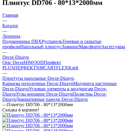
Плинтус DD706 - 80*13*2000мм
Главная
—
Каталог
—
Лепнина
Подоконники ПВХ
Руспанель
Теневые и скрытые
профили
Напольный плинтус
Ламинат
Максфорте
Аксессуары
—
Decor-Dizayn
Orac Decor
HIWOOD
Перфект
PLUS
ПЕРФЕКТ
NMC
ARTFLEX
Клей
—
Плинтусы напольные Decor-Dizayn
Карнизы потолочные Decor-Dizayn
Молдинги настенные
Decor-Dizayn
Угловые элементы к молдингам Decor-
Dizayn
Углы внешние Decor-Dizayn
Пилястры Decor-
Dizayn
Декоративные панели Decor-Dizayn
—
Плинтус DD706 - 80*13*2000мм
Скидка в корзине!