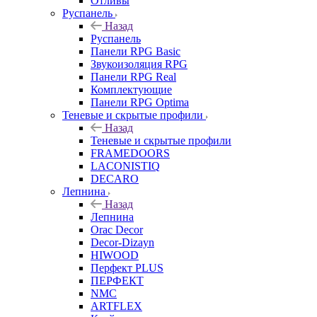
Отливы
Руспанель
Назад
Руспанель
Панели RPG Basic
Звукоизоляция RPG
Панели RPG Real
Комплектующие
Панели RPG Optima
Теневые и скрытые профили
Назад
Теневые и скрытые профили
FRAMEDOORS
LACONISTIQ
DECARO
Лепнина
Назад
Лепнина
Orac Decor
Decor-Dizayn
HIWOOD
Перфект PLUS
ПЕРФЕКТ
NMC
ARTFLEX