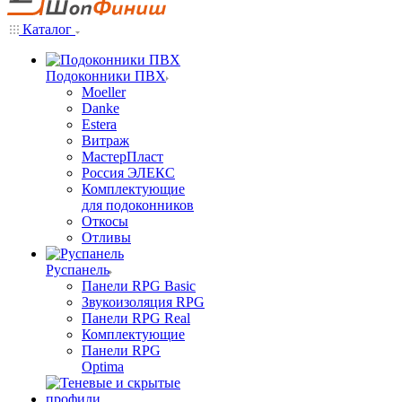
Каталог
Подоконники ПВХ
Moeller
Danke
Estera
Витраж
МастерПласт
Россия ЭЛЕКС
Комплектующие
для подоконников
Откосы
Отливы
Руспанель
Панели RPG Basic
Звукоизоляция RPG
Панели RPG Real
Комплектующие
Панели RPG
Optima