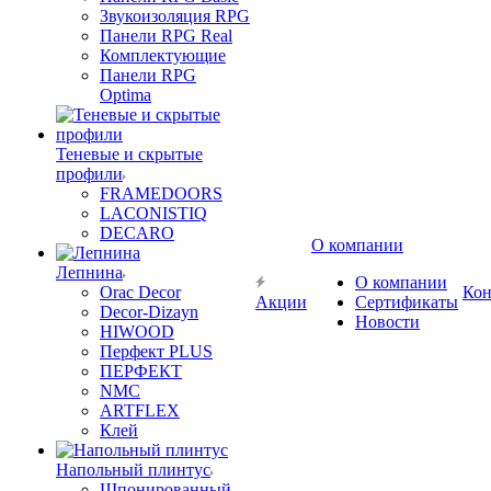
Звукоизоляция RPG
Панели RPG Real
Комплектующие
Панели RPG
Optima
Теневые и скрытые
профили
FRAMEDOORS
LACONISTIQ
DECARO
О компании
Лепнина
О компании
Orac Decor
Кон
Акции
Сертификаты
Decor-Dizayn
Новости
HIWOOD
Перфект PLUS
ПЕРФЕКТ
NMC
ARTFLEX
Клей
Напольный плинтус
Шпонированный