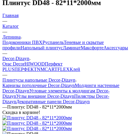
Плинтус DD48 - 82*11*2000мм
Главная
—
Каталог
—
Лепнина
Подоконники ПВХ
Руспанель
Теневые и скрытые
профили
Напольный плинтус
Ламинат
Максфорте
Аксессуары
—
Decor-Dizayn
Orac Decor
HIWOOD
Перфект
PLUS
ПЕРФЕКТ
NMC
ARTFLEX
Клей
—
Плинтусы напольные Decor-Dizayn
Карнизы потолочные Decor-Dizayn
Молдинги настенные
Decor-Dizayn
Угловые элементы к молдингам Decor-
Dizayn
Углы внешние Decor-Dizayn
Пилястры Decor-
Dizayn
Декоративные панели Decor-Dizayn
—
Плинтус DD48 - 82*11*2000мм
Скидка в корзине!