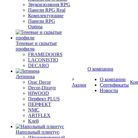
Звукоизоляция RPG
Панели RPG Real
Комплектующие
Панели RPG
Optima
Теневые и скрытые
профили
FRAMEDOORS
LACONISTIQ
DECARO
О компании
Лепнина
О компании
Orac Decor
Кон
Акции
Сертификаты
Decor-Dizayn
Новости
HIWOOD
Перфект PLUS
ПЕРФЕКТ
NMC
ARTFLEX
Клей
Напольный плинтус
Шпонированный