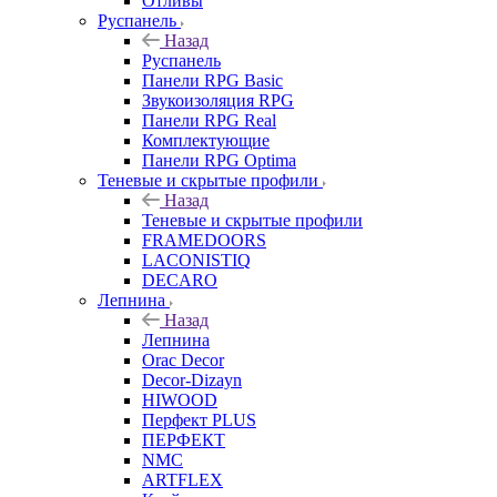
Отливы
Руспанель
Назад
Руспанель
Панели RPG Basic
Звукоизоляция RPG
Панели RPG Real
Комплектующие
Панели RPG Optima
Теневые и скрытые профили
Назад
Теневые и скрытые профили
FRAMEDOORS
LACONISTIQ
DECARO
Лепнина
Назад
Лепнина
Orac Decor
Decor-Dizayn
HIWOOD
Перфект PLUS
ПЕРФЕКТ
NMC
ARTFLEX