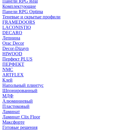
Панели RPG Real
Комплектующие
Панели RPG Optima
Теневые и скрытые профили
FRAMEDOORS
LACONISTIQ
DECARO
Лепнина
Orac Decor
Decor-Dizayn
HIWOOD
Перфект PLUS
ПЕРФЕКТ
NMC
ARTFLEX
Клей
Напольный плинтус
Шпонированный
МДФ
Алюминиевый
Пластиковый
Ламинат
Ламинат Clix Floor
Максфорте
Готовые решения