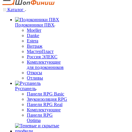
Каталог
Подоконники ПВХ
Moeller
Danke
Estera
Витраж
МастерПласт
Россия ЭЛЕКС
Комплектующие
для подоконников
Откосы
Отливы
Руспанель
Панели RPG Basic
Звукоизоляция RPG
Панели RPG Real
Комплектующие
Панели RPG
Optima