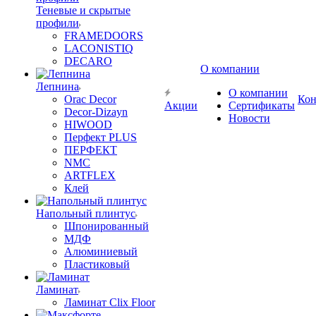
Теневые и скрытые
профили
FRAMEDOORS
LACONISTIQ
DECARO
О компании
Лепнина
О компании
Orac Decor
Кон
Акции
Сертификаты
Decor-Dizayn
Новости
HIWOOD
Перфект PLUS
ПЕРФЕКТ
NMC
ARTFLEX
Клей
Напольный плинтус
Шпонированный
МДФ
Алюминиевый
Пластиковый
Ламинат
Ламинат Clix Floor