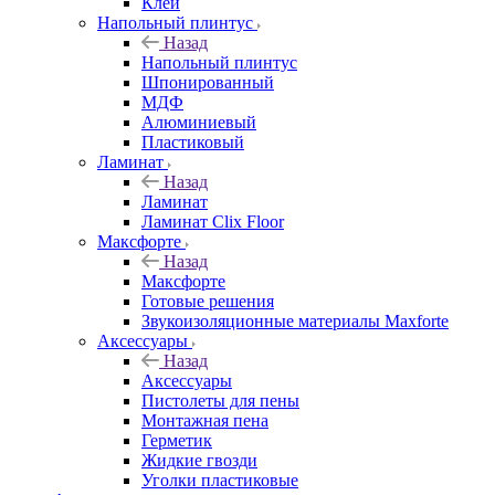
Клей
Напольный плинтус
Назад
Напольный плинтус
Шпонированный
МДФ
Алюминиевый
Пластиковый
Ламинат
Назад
Ламинат
Ламинат Clix Floor
Максфорте
Назад
Максфорте
Готовые решения
Звукоизоляционные материалы Maxforte
Аксессуары
Назад
Аксессуары
Пистолеты для пены
Монтажная пена
Герметик
Жидкие гвозди
Уголки пластиковые