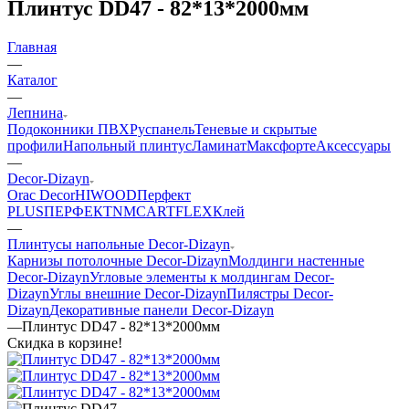
Плинтус DD47 - 82*13*2000мм
Главная
—
Каталог
—
Лепнина
Подоконники ПВХ
Руспанель
Теневые и скрытые
профили
Напольный плинтус
Ламинат
Максфорте
Аксессуары
—
Decor-Dizayn
Orac Decor
HIWOOD
Перфект
PLUS
ПЕРФЕКТ
NMC
ARTFLEX
Клей
—
Плинтусы напольные Decor-Dizayn
Карнизы потолочные Decor-Dizayn
Молдинги настенные
Decor-Dizayn
Угловые элементы к молдингам Decor-
Dizayn
Углы внешние Decor-Dizayn
Пилястры Decor-
Dizayn
Декоративные панели Decor-Dizayn
—
Плинтус DD47 - 82*13*2000мм
Скидка в корзине!