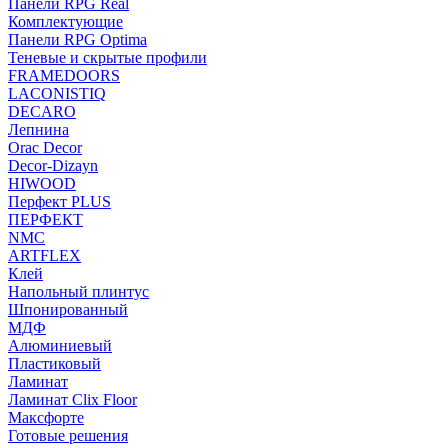
Панели RPG Real
Комплектующие
Панели RPG Optima
Теневые и скрытые профили
FRAMEDOORS
LACONISTIQ
DECARO
Лепнина
Orac Decor
Decor-Dizayn
HIWOOD
Перфект PLUS
ПЕРФЕКТ
NMC
ARTFLEX
Клей
Напольный плинтус
Шпонированный
МДФ
Алюминиевый
Пластиковый
Ламинат
Ламинат Clix Floor
Максфорте
Готовые решения