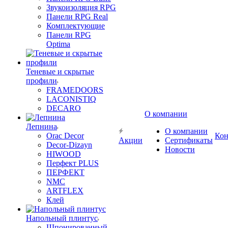
Звукоизоляция RPG
Панели RPG Real
Комплектующие
Панели RPG
Optima
Теневые и скрытые
профили
FRAMEDOORS
LACONISTIQ
DECARO
О компании
Лепнина
О компании
Orac Decor
Кон
Акции
Сертификаты
Decor-Dizayn
Новости
HIWOOD
Перфект PLUS
ПЕРФЕКТ
NMC
ARTFLEX
Клей
Напольный плинтус
Шпонированный