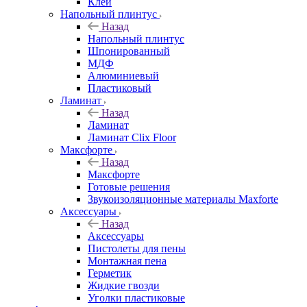
Клей
Напольный плинтус
Назад
Напольный плинтус
Шпонированный
МДФ
Алюминиевый
Пластиковый
Ламинат
Назад
Ламинат
Ламинат Clix Floor
Максфорте
Назад
Максфорте
Готовые решения
Звукоизоляционные материалы Maxforte
Аксессуары
Назад
Аксессуары
Пистолеты для пены
Монтажная пена
Герметик
Жидкие гвозди
Уголки пластиковые