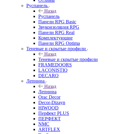
Отливы
Руспанель
Назад
Руспанель
Панели RPG Basic
Звукоизоляция RPG
Панели RPG Real
Комплектующие
Панели RPG Optima
Теневые и скрытые профили
Назад
Теневые и скрытые профили
FRAMEDOORS
LACONISTIQ
DECARO
Лепнина
Назад
Лепнина
Orac Decor
Decor-Dizayn
HIWOOD
Перфект PLUS
ПЕРФЕКТ
NMC
ARTFLEX