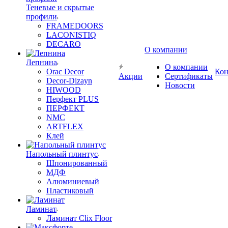
Теневые и скрытые
профили
FRAMEDOORS
LACONISTIQ
DECARO
О компании
Лепнина
О компании
Orac Decor
Кон
Акции
Сертификаты
Decor-Dizayn
Новости
HIWOOD
Перфект PLUS
ПЕРФЕКТ
NMC
ARTFLEX
Клей
Напольный плинтус
Шпонированный
МДФ
Алюминиевый
Пластиковый
Ламинат
Ламинат Clix Floor