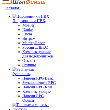
Каталог
Подоконники ПВХ
Moeller
Danke
Estera
Витраж
МастерПласт
Россия ЭЛЕКС
Комплектующие
для подоконников
Откосы
Отливы
Руспанель
Панели RPG Basic
Звукоизоляция RPG
Панели RPG Real
Комплектующие
Панели RPG
Optima