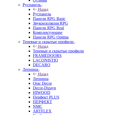
Отливы
Руспанель
Назад
Руспанель
Панели RPG Basic
Звукоизоляция RPG
Панели RPG Real
Комплектующие
Панели RPG Optima
Теневые и скрытые профили
Назад
Теневые и скрытые профили
FRAMEDOORS
LACONISTIQ
DECARO
Лепнина
Назад
Лепнина
Orac Decor
Decor-Dizayn
HIWOOD
Перфект PLUS
ПЕРФЕКТ
NMC
ARTFLEX