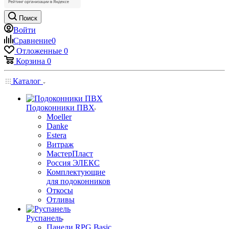
Поиск
Войти
Сравнение
0
Отложенные
0
Корзина
0
Каталог
Подоконники ПВХ
Moeller
Danke
Estera
Витраж
МастерПласт
Россия ЭЛЕКС
Комплектующие
для подоконников
Откосы
Отливы
Руспанель
Панели RPG Basic