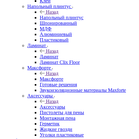
Клей
Напольный плинтус
Назад
Напольный плинтус
Шпонированный
МДФ
Алюминиевый
Пластиковый
Ламинат
Назад
Ламинат
Ламинат Clix Floor
Максфорте
Назад
Максфорте
Готовые решения
Звукоизоляционные материалы Maxforte
Аксессуары
Назад
Аксессуары
Пистолеты для пены
Монтажная пена
Герметик
Жидкие гвозди
Уголки пластиковые