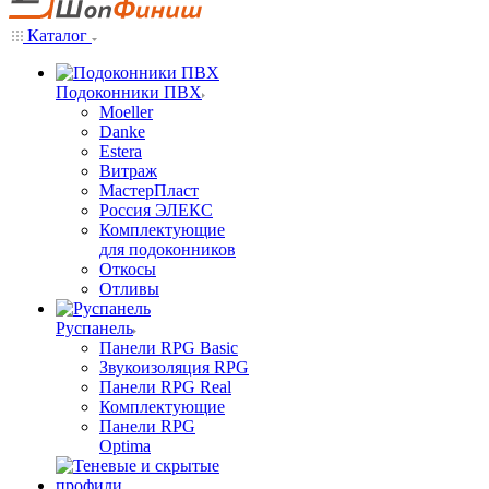
Каталог
Подоконники ПВХ
Moeller
Danke
Estera
Витраж
МастерПласт
Россия ЭЛЕКС
Комплектующие
для подоконников
Откосы
Отливы
Руспанель
Панели RPG Basic
Звукоизоляция RPG
Панели RPG Real
Комплектующие
Панели RPG
Optima