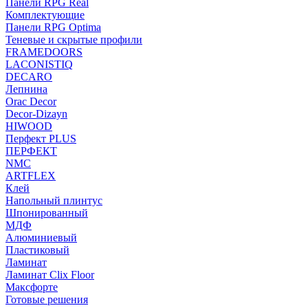
Панели RPG Real
Комплектующие
Панели RPG Optima
Теневые и скрытые профили
FRAMEDOORS
LACONISTIQ
DECARO
Лепнина
Orac Decor
Decor-Dizayn
HIWOOD
Перфект PLUS
ПЕРФЕКТ
NMC
ARTFLEX
Клей
Напольный плинтус
Шпонированный
МДФ
Алюминиевый
Пластиковый
Ламинат
Ламинат Clix Floor
Максфорте
Готовые решения