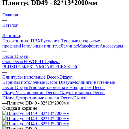
Плинтус DD49 - 82*13*2000мм
Главная
—
Каталог
—
Лепнина
Подоконники ПВХ
Руспанель
Теневые и скрытые
профили
Напольный плинтус
Ламинат
Максфорте
Аксессуары
—
Decor-Dizayn
Orac Decor
HIWOOD
Перфект
PLUS
ПЕРФЕКТ
NMC
ARTFLEX
Клей
—
Плинтусы напольные Decor-Dizayn
Карнизы потолочные Decor-Dizayn
Молдинги настенные
Decor-Dizayn
Угловые элементы к молдингам Decor-
Dizayn
Углы внешние Decor-Dizayn
Пилястры Decor-
Dizayn
Декоративные панели Decor-Dizayn
—
Плинтус DD49 - 82*13*2000мм
Скидка в корзине!