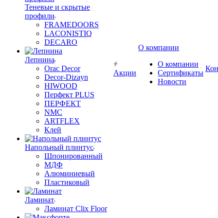
Теневые и скрытые
профили
FRAMEDOORS
LACONISTIQ
DECARO
О компании
Лепнина
О компании
Orac Decor
Кон
Акции
Сертификаты
Decor-Dizayn
Новости
HIWOOD
Перфект PLUS
ПЕРФЕКТ
NMC
ARTFLEX
Клей
Напольный плинтус
Шпонированный
МДФ
Алюминиевый
Пластиковый
Ламинат
Ламинат Clix Floor