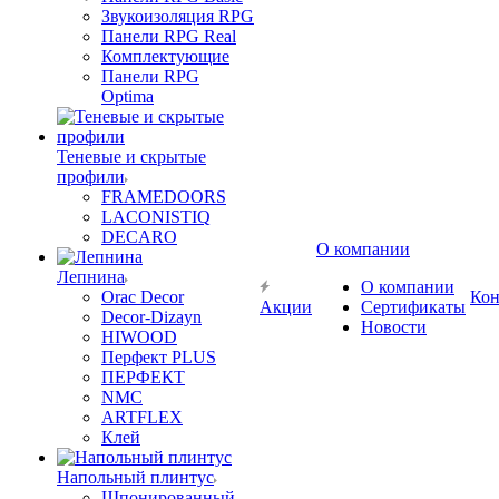
Звукоизоляция RPG
Панели RPG Real
Комплектующие
Панели RPG
Optima
Теневые и скрытые
профили
FRAMEDOORS
LACONISTIQ
DECARO
О компании
Лепнина
О компании
Orac Decor
Кон
Акции
Сертификаты
Decor-Dizayn
Новости
HIWOOD
Перфект PLUS
ПЕРФЕКТ
NMC
ARTFLEX
Клей
Напольный плинтус
Шпонированный