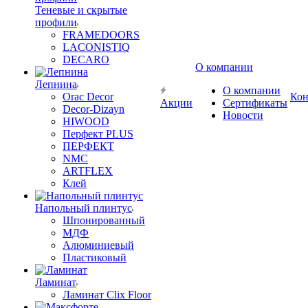
Теневые и скрытые
профили
FRAMEDOORS
LACONISTIQ
DECARO
О компании
Лепнина
О компании
Orac Decor
Кон
Акции
Сертификаты
Decor-Dizayn
Новости
HIWOOD
Перфект PLUS
ПЕРФЕКТ
NMC
ARTFLEX
Клей
Напольный плинтус
Шпонированный
МДФ
Алюминиевый
Пластиковый
Ламинат
Ламинат Clix Floor