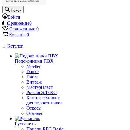
Поиск
Войти
Сравнение
0
Отложенные
0
Корзина
0
Каталог
Подоконники ПВХ
Moeller
Danke
Estera
Витраж
МастерПласт
Россия ЭЛЕКС
Комплектующие
для подоконников
Откосы
Отливы
Руспанель
Панели RPG Basic