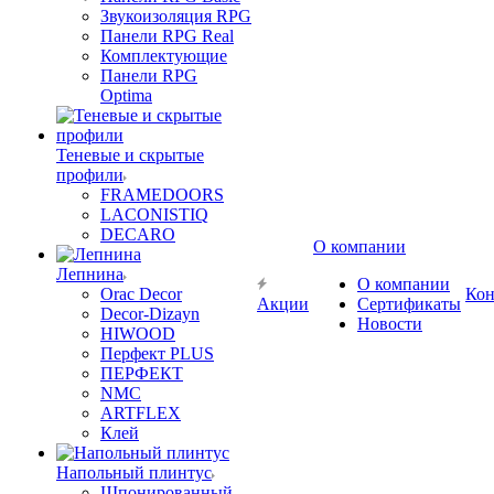
Звукоизоляция RPG
Панели RPG Real
Комплектующие
Панели RPG
Optima
Теневые и скрытые
профили
FRAMEDOORS
LACONISTIQ
DECARO
О компании
Лепнина
О компании
Orac Decor
Кон
Акции
Сертификаты
Decor-Dizayn
Новости
HIWOOD
Перфект PLUS
ПЕРФЕКТ
NMC
ARTFLEX
Клей
Напольный плинтус
Шпонированный