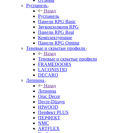
Отливы
Руспанель
Назад
Руспанель
Панели RPG Basic
Звукоизоляция RPG
Панели RPG Real
Комплектующие
Панели RPG Optima
Теневые и скрытые профили
Назад
Теневые и скрытые профили
FRAMEDOORS
LACONISTIQ
DECARO
Лепнина
Назад
Лепнина
Orac Decor
Decor-Dizayn
HIWOOD
Перфект PLUS
ПЕРФЕКТ
NMC
ARTFLEX