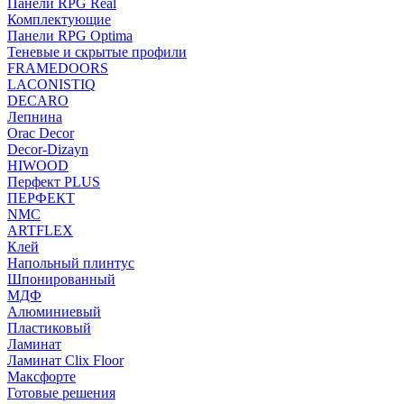
Панели RPG Real
Комплектующие
Панели RPG Optima
Теневые и скрытые профили
FRAMEDOORS
LACONISTIQ
DECARO
Лепнина
Orac Decor
Decor-Dizayn
HIWOOD
Перфект PLUS
ПЕРФЕКТ
NMC
ARTFLEX
Клей
Напольный плинтус
Шпонированный
МДФ
Алюминиевый
Пластиковый
Ламинат
Ламинат Clix Floor
Максфорте
Готовые решения