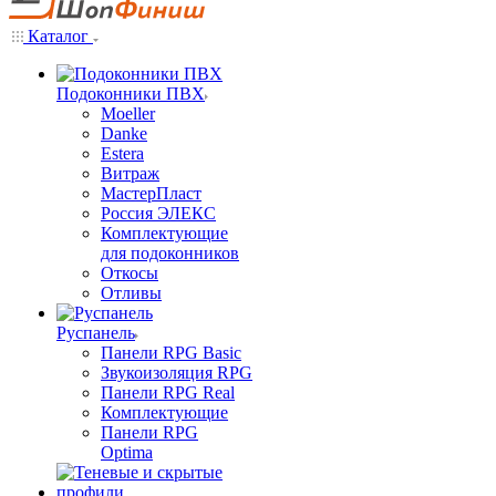
Каталог
Подоконники ПВХ
Moeller
Danke
Estera
Витраж
МастерПласт
Россия ЭЛЕКС
Комплектующие
для подоконников
Откосы
Отливы
Руспанель
Панели RPG Basic
Звукоизоляция RPG
Панели RPG Real
Комплектующие
Панели RPG
Optima