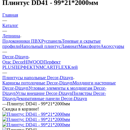
Плинтус DD41 - 99*21*2000мм
Главная
—
Каталог
—
Лепнина
Подоконники ПВХ
Руспанель
Теневые и скрытые
профили
Напольный плинтус
Ламинат
Максфорте
Аксессуары
—
Decor-Dizayn
Orac Decor
HIWOOD
Перфект
PLUS
ПЕРФЕКТ
NMC
ARTFLEX
Клей
—
Плинтусы напольные Decor-Dizayn
Карнизы потолочные Decor-Dizayn
Молдинги настенные
Decor-Dizayn
Угловые элементы к молдингам Decor-
Dizayn
Углы внешние Decor-Dizayn
Пилястры Decor-
Dizayn
Декоративные панели Decor-Dizayn
—
Плинтус DD41 - 99*21*2000мм
Скидка в корзине!