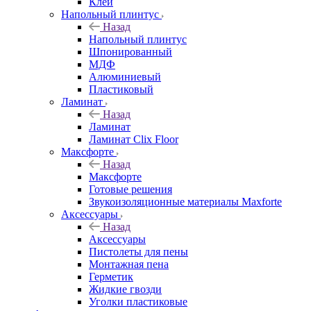
Клей
Напольный плинтус
Назад
Напольный плинтус
Шпонированный
МДФ
Алюминиевый
Пластиковый
Ламинат
Назад
Ламинат
Ламинат Clix Floor
Максфорте
Назад
Максфорте
Готовые решения
Звукоизоляционные материалы Maxforte
Аксессуары
Назад
Аксессуары
Пистолеты для пены
Монтажная пена
Герметик
Жидкие гвозди
Уголки пластиковые