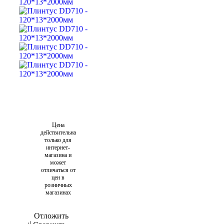
Цена
действительна
только для
интернет-
магазина и
может
отличаться от
цен в
розничных
магазинах
Отложить