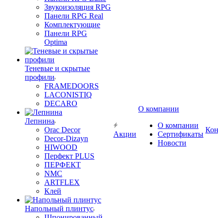
Звукоизоляция RPG
Панели RPG Real
Комплектующие
Панели RPG
Optima
Теневые и скрытые
профили
FRAMEDOORS
LACONISTIQ
DECARO
О компании
Лепнина
О компании
Orac Decor
Кон
Акции
Сертификаты
Decor-Dizayn
Новости
HIWOOD
Перфект PLUS
ПЕРФЕКТ
NMC
ARTFLEX
Клей
Напольный плинтус
Шпонированный