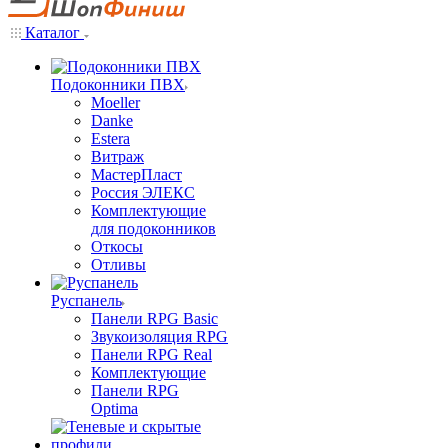
Каталог
Подоконники ПВХ
Moeller
Danke
Estera
Витраж
МастерПласт
Россия ЭЛЕКС
Комплектующие
для подоконников
Откосы
Отливы
Руспанель
Панели RPG Basic
Звукоизоляция RPG
Панели RPG Real
Комплектующие
Панели RPG
Optima