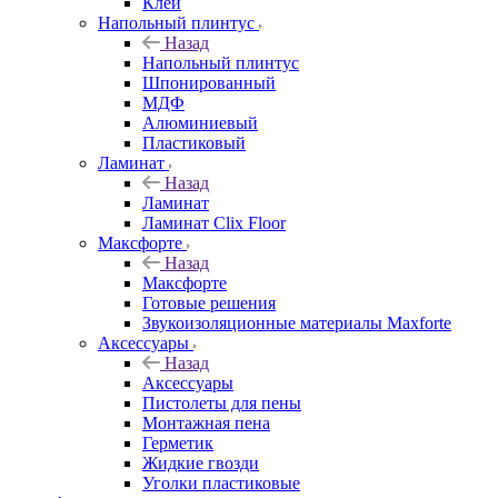
Клей
Напольный плинтус
Назад
Напольный плинтус
Шпонированный
МДФ
Алюминиевый
Пластиковый
Ламинат
Назад
Ламинат
Ламинат Clix Floor
Максфорте
Назад
Максфорте
Готовые решения
Звукоизоляционные материалы Maxforte
Аксессуары
Назад
Аксессуары
Пистолеты для пены
Монтажная пена
Герметик
Жидкие гвозди
Уголки пластиковые