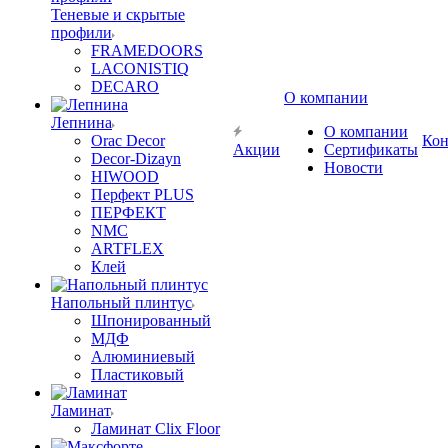
Теневые и скрытые
профили
FRAMEDOORS
LACONISTIQ
DECARO
О компании
Лепнина
О компании
Orac Decor
Кон
Акции
Сертификаты
Decor-Dizayn
Новости
HIWOOD
Перфект PLUS
ПЕРФЕКТ
NMC
ARTFLEX
Клей
Напольный плинтус
Шпонированный
МДФ
Алюминиевый
Пластиковый
Ламинат
Ламинат Clix Floor