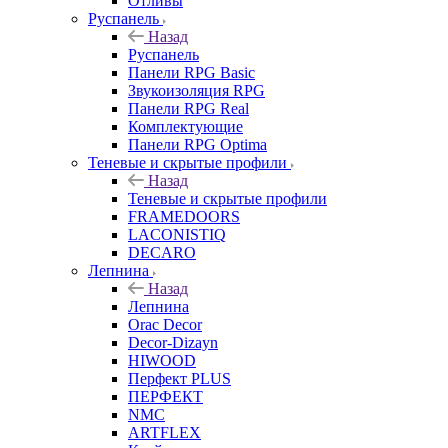
Отливы
Руспанель
Назад
Руспанель
Панели RPG Basic
Звукоизоляция RPG
Панели RPG Real
Комплектующие
Панели RPG Optima
Теневые и скрытые профили
Назад
Теневые и скрытые профили
FRAMEDOORS
LACONISTIQ
DECARO
Лепнина
Назад
Лепнина
Orac Decor
Decor-Dizayn
HIWOOD
Перфект PLUS
ПЕРФЕКТ
NMC
ARTFLEX