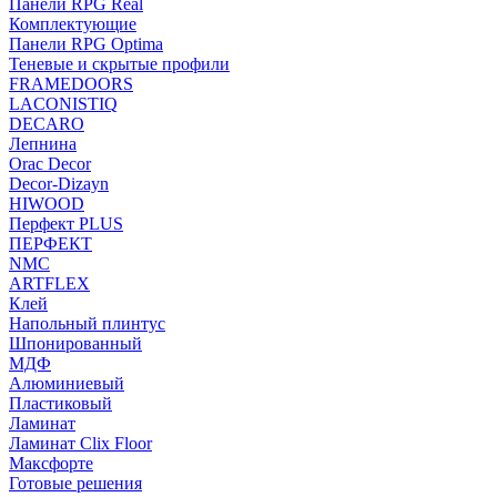
Панели RPG Real
Комплектующие
Панели RPG Optima
Теневые и скрытые профили
FRAMEDOORS
LACONISTIQ
DECARO
Лепнина
Orac Decor
Decor-Dizayn
HIWOOD
Перфект PLUS
ПЕРФЕКТ
NMC
ARTFLEX
Клей
Напольный плинтус
Шпонированный
МДФ
Алюминиевый
Пластиковый
Ламинат
Ламинат Clix Floor
Максфорте
Готовые решения