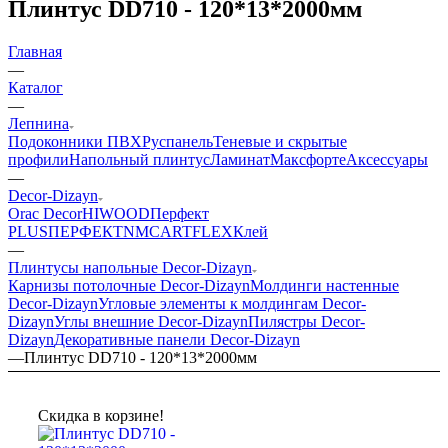
Плинтус DD710 - 120*13*2000мм
Главная
—
Каталог
—
Лепнина
Подоконники ПВХ
Руспанель
Теневые и скрытые
профили
Напольный плинтус
Ламинат
Максфорте
Аксессуары
—
Decor-Dizayn
Orac Decor
HIWOOD
Перфект
PLUS
ПЕРФЕКТ
NMC
ARTFLEX
Клей
—
Плинтусы напольные Decor-Dizayn
Карнизы потолочные Decor-Dizayn
Молдинги настенные
Decor-Dizayn
Угловые элементы к молдингам Decor-
Dizayn
Углы внешние Decor-Dizayn
Пилястры Decor-
Dizayn
Декоративные панели Decor-Dizayn
—
Плинтус DD710 - 120*13*2000мм
Скидка в корзине!