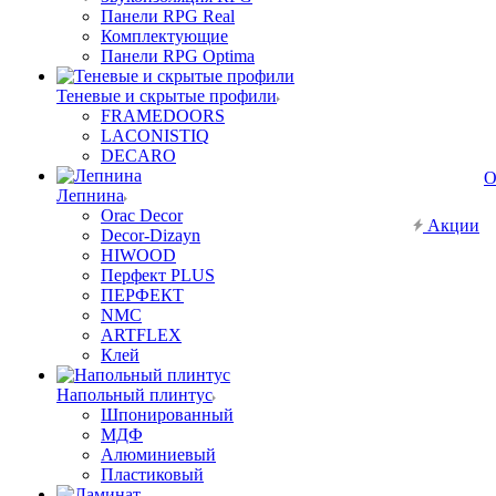
Панели RPG Real
Комплектующие
Панели RPG Optima
Теневые и скрытые профили
FRAMEDOORS
LACONISTIQ
DECARO
О
Лепнина
Orac Decor
Акции
Decor-Dizayn
HIWOOD
Перфект PLUS
ПЕРФЕКТ
NMC
ARTFLEX
Клей
Напольный плинтус
Шпонированный
МДФ
Алюминиевый
Пластиковый