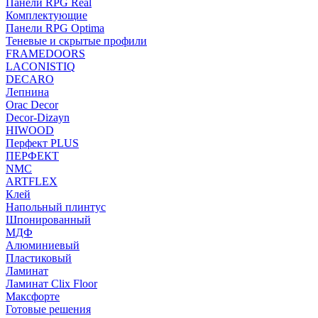
Панели RPG Real
Комплектующие
Панели RPG Optima
Теневые и скрытые профили
FRAMEDOORS
LACONISTIQ
DECARO
Лепнина
Orac Decor
Decor-Dizayn
HIWOOD
Перфект PLUS
ПЕРФЕКТ
NMC
ARTFLEX
Клей
Напольный плинтус
Шпонированный
МДФ
Алюминиевый
Пластиковый
Ламинат
Ламинат Clix Floor
Максфорте
Готовые решения