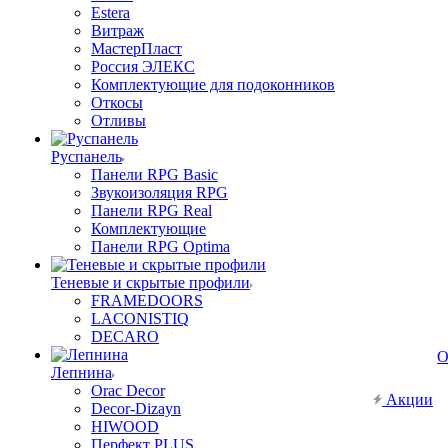
Estera
Витраж
МастерПласт
Россия ЭЛЕКС
Комплектующие для подоконников
Откосы
Отливы
Руспанель
Панели RPG Basic
Звукоизоляция RPG
Панели RPG Real
Комплектующие
Панели RPG Optima
Теневые и скрытые профили
FRAMEDOORS
LACONISTIQ
DECARO
О
Лепнина
Orac Decor
Акции
Decor-Dizayn
HIWOOD
Перфект PLUS