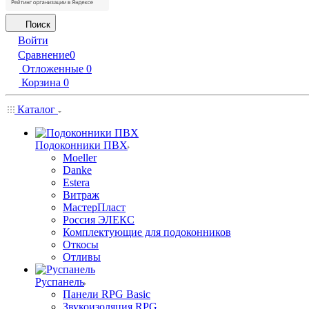
Поиск
Войти
Сравнение
0
Отложенные
0
Корзина
0
Каталог
Подоконники ПВХ
Moeller
Danke
Estera
Витраж
МастерПласт
Россия ЭЛЕКС
Комплектующие для подоконников
Откосы
Отливы
Руспанель
Панели RPG Basic
Звукоизоляция RPG