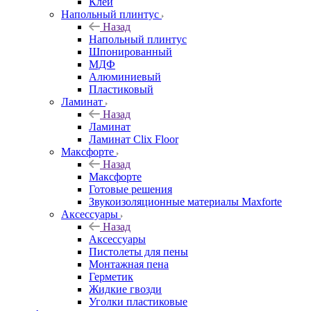
Клей
Напольный плинтус
Назад
Напольный плинтус
Шпонированный
МДФ
Алюминиевый
Пластиковый
Ламинат
Назад
Ламинат
Ламинат Clix Floor
Максфорте
Назад
Максфорте
Готовые решения
Звукоизоляционные материалы Maxforte
Аксессуары
Назад
Аксессуары
Пистолеты для пены
Монтажная пена
Герметик
Жидкие гвозди
Уголки пластиковые