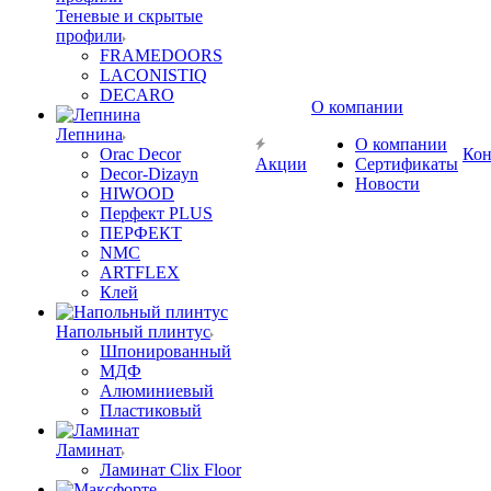
Теневые и скрытые
профили
FRAMEDOORS
LACONISTIQ
DECARO
О компании
Лепнина
О компании
Orac Decor
Кон
Акции
Сертификаты
Decor-Dizayn
Новости
HIWOOD
Перфект PLUS
ПЕРФЕКТ
NMC
ARTFLEX
Клей
Напольный плинтус
Шпонированный
МДФ
Алюминиевый
Пластиковый
Ламинат
Ламинат Clix Floor