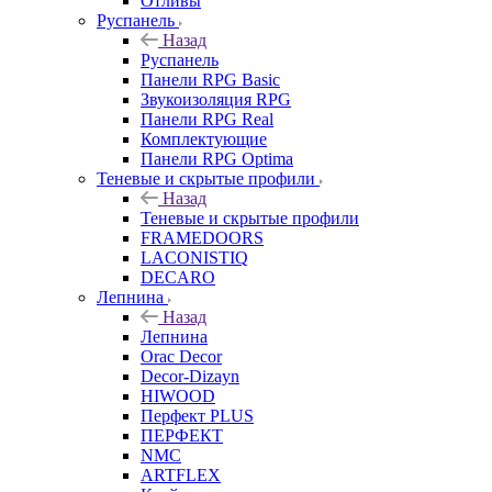
Отливы
Руспанель
Назад
Руспанель
Панели RPG Basic
Звукоизоляция RPG
Панели RPG Real
Комплектующие
Панели RPG Optima
Теневые и скрытые профили
Назад
Теневые и скрытые профили
FRAMEDOORS
LACONISTIQ
DECARO
Лепнина
Назад
Лепнина
Orac Decor
Decor-Dizayn
HIWOOD
Перфект PLUS
ПЕРФЕКТ
NMC
ARTFLEX