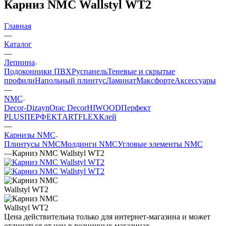
Карниз NMC Wallstyl WT2
Главная
—
Каталог
—
Лепнина
Подоконники ПВХ
Руспанель
Теневые и скрытые
профили
Напольный плинтус
Ламинат
Максфорте
Аксессуары
—
NMC
Decor-Dizayn
Orac Decor
HIWOOD
Перфект
PLUS
ПЕРФЕКТ
ARTFLEX
Клей
—
Карнизы NMC
Плинтусы NMC
Молдинги NMC
Угловые элементы NMC
—
Карниз NMC Wallstyl WT2
Цена действительна только для интернет-магазина и может
отличаться от цен в розничных магазинах