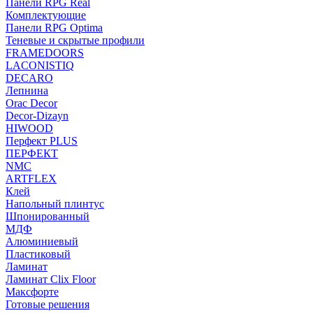
Панели RPG Real
Комплектующие
Панели RPG Optima
Теневые и скрытые профили
FRAMEDOORS
LACONISTIQ
DECARO
Лепнина
Orac Decor
Decor-Dizayn
HIWOOD
Перфект PLUS
ПЕРФЕКТ
NMC
ARTFLEX
Клей
Напольный плинтус
Шпонированный
МДФ
Алюминиевый
Пластиковый
Ламинат
Ламинат Clix Floor
Максфорте
Готовые решения