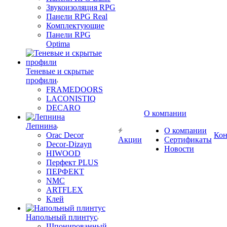
Звукоизоляция RPG
Панели RPG Real
Комплектующие
Панели RPG
Optima
Теневые и скрытые
профили
FRAMEDOORS
LACONISTIQ
DECARO
О компании
Лепнина
О компании
Orac Decor
Кон
Акции
Сертификаты
Decor-Dizayn
Новости
HIWOOD
Перфект PLUS
ПЕРФЕКТ
NMC
ARTFLEX
Клей
Напольный плинтус
Шпонированный