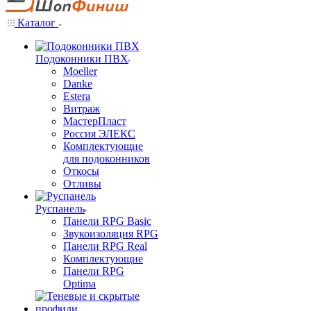
Каталог
Подоконники ПВХ
Moeller
Danke
Estera
Витраж
МастерПласт
Россия ЭЛЕКС
Комплектующие
для подоконников
Откосы
Отливы
Руспанель
Панели RPG Basic
Звукоизоляция RPG
Панели RPG Real
Комплектующие
Панели RPG
Optima