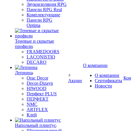
Звукоизоляция RPG
Панели RPG Real
Комплектующие
Панели RPG
Optima
Теневые и скрытые
профили
FRAMEDOORS
LACONISTIQ
DECARO
О компании
Лепнина
О компании
Orac Decor
Кон
Акции
Сертификаты
Decor-Dizayn
Новости
HIWOOD
Перфект PLUS
ПЕРФЕКТ
NMC
ARTFLEX
Клей
Напольный плинтус
Шпонированный