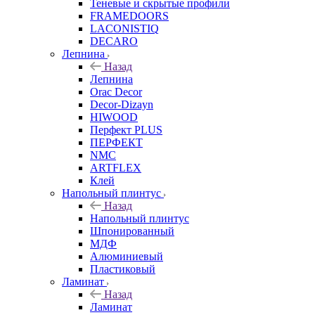
Теневые и скрытые профили
FRAMEDOORS
LACONISTIQ
DECARO
Лепнина
Назад
Лепнина
Orac Decor
Decor-Dizayn
HIWOOD
Перфект PLUS
ПЕРФЕКТ
NMC
ARTFLEX
Клей
Напольный плинтус
Назад
Напольный плинтус
Шпонированный
МДФ
Алюминиевый
Пластиковый
Ламинат
Назад
Ламинат