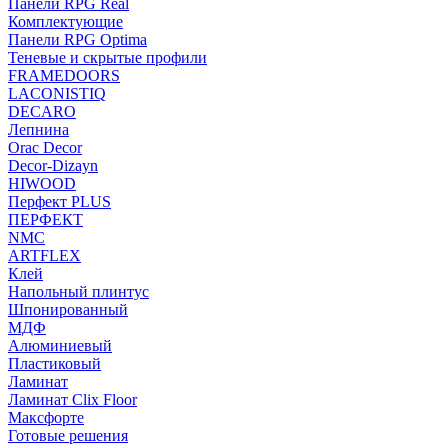
Панели RPG Real
Комплектующие
Панели RPG Optima
Теневые и скрытые профили
FRAMEDOORS
LACONISTIQ
DECARO
Лепнина
Orac Decor
Decor-Dizayn
HIWOOD
Перфект PLUS
ПЕРФЕКТ
NMC
ARTFLEX
Клей
Напольный плинтус
Шпонированный
МДФ
Алюминиевый
Пластиковый
Ламинат
Ламинат Clix Floor
Максфорте
Готовые решения