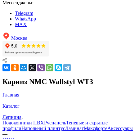
Мессенджеры:
Telegram
WhatsApp
MAX
Москва
Карниз NMC Wallstyl WT3
Главная
—
Каталог
—
Лепнина
Подоконники ПВХ
Руспанель
Теневые и скрытые
профили
Напольный плинтус
Ламинат
Максфорте
Аксессуары
—