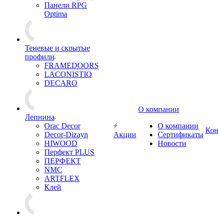
Панели RPG
Optima
Теневые и скрытые
профили
FRAMEDOORS
LACONISTIQ
DECARO
О компании
Лепнина
Orac Decor
О компании
Кон
Decor-Dizayn
Акции
Сертификаты
HIWOOD
Новости
Перфект PLUS
ПЕРФЕКТ
NMC
ARTFLEX
Клей