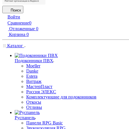
Поиск
Войти
Сравнение
0
Отложенные
0
Корзина
0
Каталог
Подоконники ПВХ
Moeller
Danke
Estera
Витраж
МастерПласт
Россия ЭЛЕКС
Комплектующие для подоконников
Откосы
Отливы
Руспанель
Панели RPG Basic
Звукоизоляция RPG