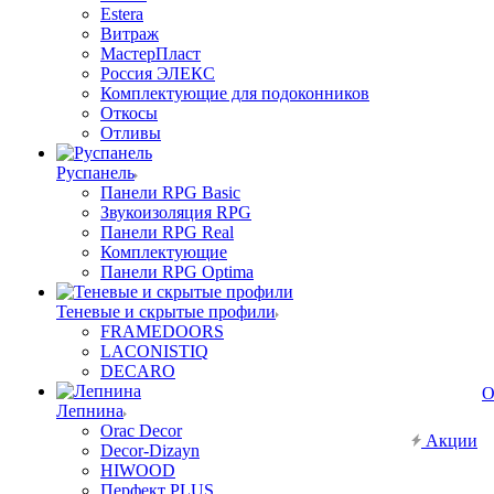
Estera
Витраж
МастерПласт
Россия ЭЛЕКС
Комплектующие для подоконников
Откосы
Отливы
Руспанель
Панели RPG Basic
Звукоизоляция RPG
Панели RPG Real
Комплектующие
Панели RPG Optima
Теневые и скрытые профили
FRAMEDOORS
LACONISTIQ
DECARO
О
Лепнина
Orac Decor
Акции
Decor-Dizayn
HIWOOD
Перфект PLUS