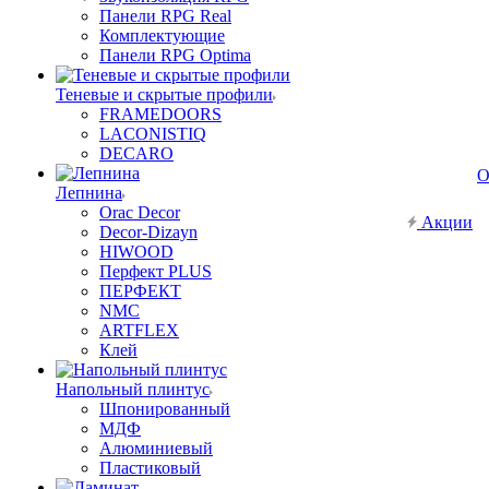
Панели RPG Real
Комплектующие
Панели RPG Optima
Теневые и скрытые профили
FRAMEDOORS
LACONISTIQ
DECARO
О
Лепнина
Orac Decor
Акции
Decor-Dizayn
HIWOOD
Перфект PLUS
ПЕРФЕКТ
NMC
ARTFLEX
Клей
Напольный плинтус
Шпонированный
МДФ
Алюминиевый
Пластиковый