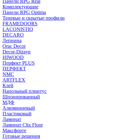
Панели RPG Real
Комплектующие
Панели RPG Optima
Теневые и скрытые профили
FRAMEDOORS
LACONISTIQ
DECARO
Лепнина
Orac Decor
Decor-Dizayn
HIWOOD
Перфект PLUS
ПЕРФЕКТ
NMC
ARTFLEX
Клей
Напольный плинтус
Шпонированный
МДФ
Алюминиевый
Пластиковый
Ламинат
Ламинат Clix Floor
Максфорте
Готовые решения