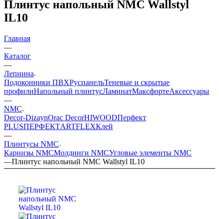
Плинтус напольный NMC Wallstyl
IL10
Главная
—
Каталог
—
Лепнина
Подоконники ПВХ
Руспанель
Теневые и скрытые
профили
Напольный плинтус
Ламинат
Максфорте
Аксессуары
—
NMC
Decor-Dizayn
Orac Decor
HIWOOD
Перфект
PLUS
ПЕРФЕКТ
ARTFLEX
Клей
—
Плинтусы NMC
Карнизы NMC
Молдинги NMC
Угловые элементы NMC
—
Плинтус напольный NMC Wallstyl IL10