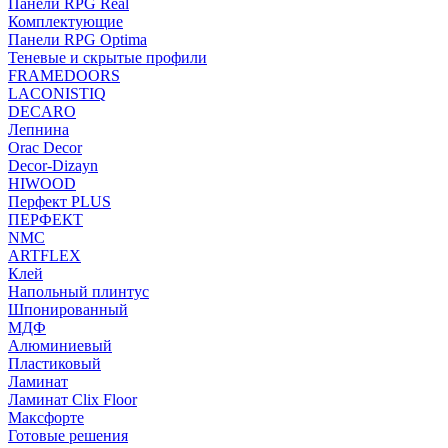
Панели RPG Real
Комплектующие
Панели RPG Optima
Теневые и скрытые профили
FRAMEDOORS
LACONISTIQ
DECARO
Лепнина
Orac Decor
Decor-Dizayn
HIWOOD
Перфект PLUS
ПЕРФЕКТ
NMC
ARTFLEX
Клей
Напольный плинтус
Шпонированный
МДФ
Алюминиевый
Пластиковый
Ламинат
Ламинат Clix Floor
Максфорте
Готовые решения