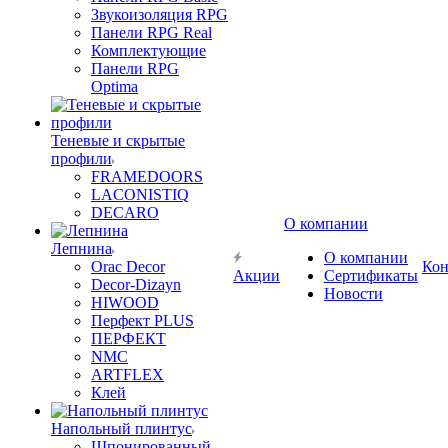
Звукоизоляция RPG
Панели RPG Real
Комплектующие
Панели RPG
Optima
Теневые и скрытые
профили
FRAMEDOORS
LACONISTIQ
DECARO
О компании
Лепнина
О компании
Orac Decor
Кон
Акции
Сертификаты
Decor-Dizayn
Новости
HIWOOD
Перфект PLUS
ПЕРФЕКТ
NMC
ARTFLEX
Клей
Напольный плинтус
Шпонированный