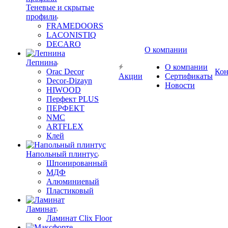
Теневые и скрытые
профили
FRAMEDOORS
LACONISTIQ
DECARO
О компании
Лепнина
О компании
Orac Decor
Кон
Акции
Сертификаты
Decor-Dizayn
Новости
HIWOOD
Перфект PLUS
ПЕРФЕКТ
NMC
ARTFLEX
Клей
Напольный плинтус
Шпонированный
МДФ
Алюминиевый
Пластиковый
Ламинат
Ламинат Clix Floor