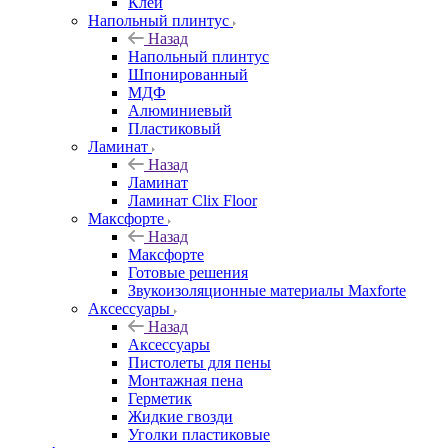
Клей
Напольный плинтус
Назад
Напольный плинтус
Шпонированный
МДФ
Алюминиевый
Пластиковый
Ламинат
Назад
Ламинат
Ламинат Clix Floor
Максфорте
Назад
Максфорте
Готовые решения
Звукоизоляционные материалы Maxforte
Аксессуары
Назад
Аксессуары
Пистолеты для пены
Монтажная пена
Герметик
Жидкие гвозди
Уголки пластиковые