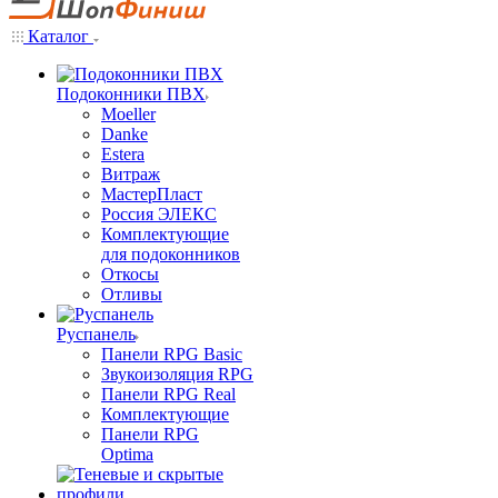
Каталог
Подоконники ПВХ
Moeller
Danke
Estera
Витраж
МастерПласт
Россия ЭЛЕКС
Комплектующие
для подоконников
Откосы
Отливы
Руспанель
Панели RPG Basic
Звукоизоляция RPG
Панели RPG Real
Комплектующие
Панели RPG
Optima