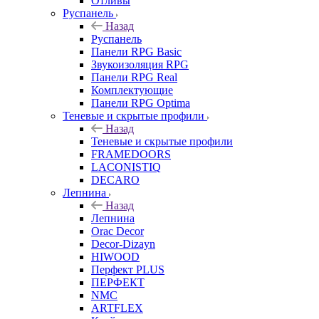
Отливы
Руспанель
Назад
Руспанель
Панели RPG Basic
Звукоизоляция RPG
Панели RPG Real
Комплектующие
Панели RPG Optima
Теневые и скрытые профили
Назад
Теневые и скрытые профили
FRAMEDOORS
LACONISTIQ
DECARO
Лепнина
Назад
Лепнина
Orac Decor
Decor-Dizayn
HIWOOD
Перфект PLUS
ПЕРФЕКТ
NMC
ARTFLEX