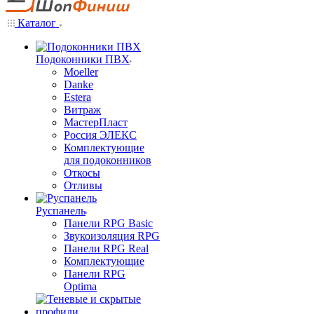
Каталог
Подоконники ПВХ
Moeller
Danke
Estera
Витраж
МастерПласт
Россия ЭЛЕКС
Комплектующие
для подоконников
Откосы
Отливы
Руспанель
Панели RPG Basic
Звукоизоляция RPG
Панели RPG Real
Комплектующие
Панели RPG
Optima