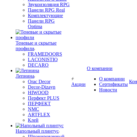
Звукоизоляция RPG
Панели RPG Real
Комплектующие
Панели RPG
Optima
Теневые и скрытые
профили
FRAMEDOORS
LACONISTIQ
DECARO
О компании
Лепнина
О компании
Orac Decor
Кон
Акции
Сертификаты
Decor-Dizayn
Новости
HIWOOD
Перфект PLUS
ПЕРФЕКТ
NMC
ARTFLEX
Клей
Напольный плинтус
Шпонированный