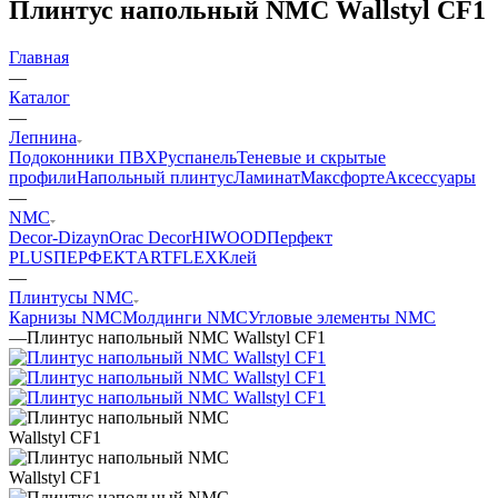
Плинтус напольный NMC Wallstyl CF1
Главная
—
Каталог
—
Лепнина
Подоконники ПВХ
Руспанель
Теневые и скрытые
профили
Напольный плинтус
Ламинат
Максфорте
Аксессуары
—
NMC
Decor-Dizayn
Orac Decor
HIWOOD
Перфект
PLUS
ПЕРФЕКТ
ARTFLEX
Клей
—
Плинтусы NMC
Карнизы NMC
Молдинги NMC
Угловые элементы NMC
—
Плинтус напольный NMC Wallstyl CF1