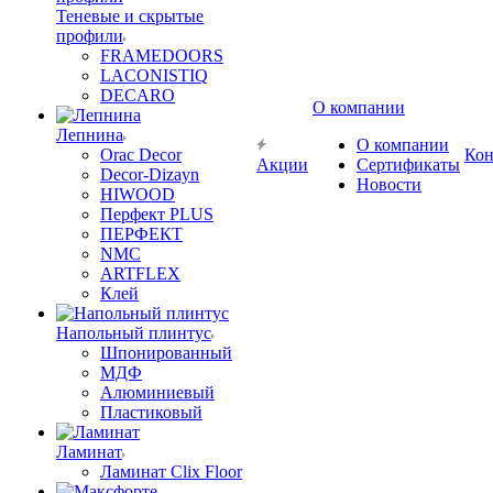
Теневые и скрытые
профили
FRAMEDOORS
LACONISTIQ
DECARO
О компании
Лепнина
О компании
Orac Decor
Кон
Акции
Сертификаты
Decor-Dizayn
Новости
HIWOOD
Перфект PLUS
ПЕРФЕКТ
NMC
ARTFLEX
Клей
Напольный плинтус
Шпонированный
МДФ
Алюминиевый
Пластиковый
Ламинат
Ламинат Clix Floor