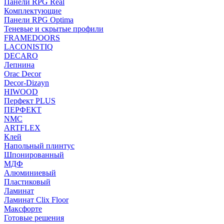
Панели RPG Real
Комплектующие
Панели RPG Optima
Теневые и скрытые профили
FRAMEDOORS
LACONISTIQ
DECARO
Лепнина
Orac Decor
Decor-Dizayn
HIWOOD
Перфект PLUS
ПЕРФЕКТ
NMC
ARTFLEX
Клей
Напольный плинтус
Шпонированный
МДФ
Алюминиевый
Пластиковый
Ламинат
Ламинат Clix Floor
Максфорте
Готовые решения