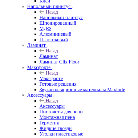
Клей
Напольный плинтус
Назад
Напольный плинтус
Шпонированный
МДФ
Алюминиевый
Пластиковый
Ламинат
Назад
Ламинат
Ламинат Clix Floor
Максфорте
Назад
Максфорте
Готовые решения
Звукоизоляционные материалы Maxforte
Аксессуары
Назад
Аксессуары
Пистолеты для пены
Монтажная пена
Герметик
Жидкие гвозди
Уголки пластиковые