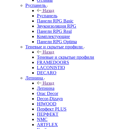
Отливы
Руспанель
Назад
Руспанель
Панели RPG Basic
Звукоизоляция RPG
Панели RPG Real
Комплектующие
Панели RPG Optima
Теневые и скрытые профили
Назад
Теневые и скрытые профили
FRAMEDOORS
LACONISTIQ
DECARO
Лепнина
Назад
Лепнина
Orac Decor
Decor-Dizayn
HIWOOD
Перфект PLUS
ПЕРФЕКТ
NMC
ARTFLEX