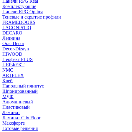
Панели RPG Real
Комплектующие
Панели RPG Optima
Теневые и скрытые профили
FRAMEDOORS
LACONISTIQ
DECARO
Лепнина
Orac Decor
Decor-Dizayn
HIWOOD
Перфект PLUS
ПЕРФЕКТ
NMC
ARTFLEX
Клей
Напольный плинтус
Шпонированный
МДФ
Алюминиевый
Пластиковый
Ламинат
Ламинат Clix Floor
Максфорте
Готовые решения