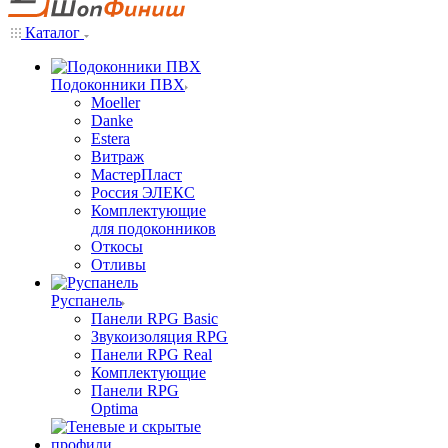
Каталог
Подоконники ПВХ
Moeller
Danke
Estera
Витраж
МастерПласт
Россия ЭЛЕКС
Комплектующие
для подоконников
Откосы
Отливы
Руспанель
Панели RPG Basic
Звукоизоляция RPG
Панели RPG Real
Комплектующие
Панели RPG
Optima