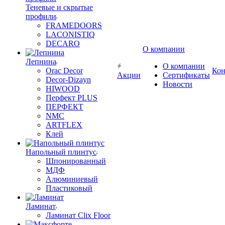
Теневые и скрытые
профили
FRAMEDOORS
LACONISTIQ
DECARO
О компании
Лепнина
О компании
Orac Decor
Кон
Акции
Сертификаты
Decor-Dizayn
Новости
HIWOOD
Перфект PLUS
ПЕРФЕКТ
NMC
ARTFLEX
Клей
Напольный плинтус
Шпонированный
МДФ
Алюминиевый
Пластиковый
Ламинат
Ламинат Clix Floor