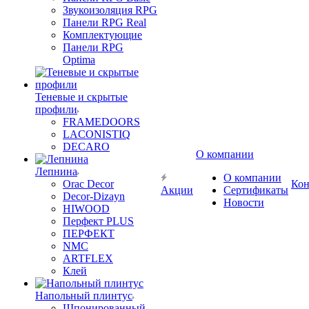
Звукоизоляция RPG
Панели RPG Real
Комплектующие
Панели RPG
Optima
Теневые и скрытые
профили
FRAMEDOORS
LACONISTIQ
DECARO
О компании
Лепнина
О компании
Orac Decor
Кон
Акции
Сертификаты
Decor-Dizayn
Новости
HIWOOD
Перфект PLUS
ПЕРФЕКТ
NMC
ARTFLEX
Клей
Напольный плинтус
Шпонированный