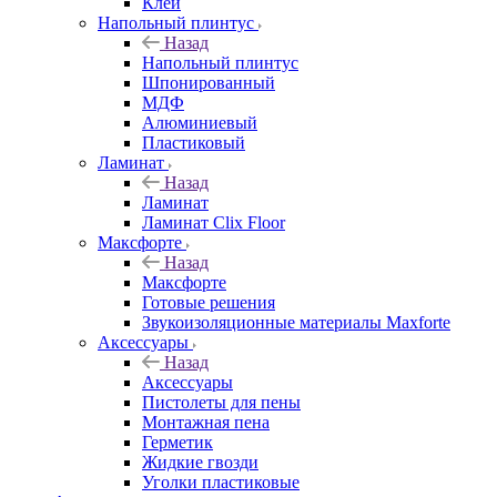
Клей
Напольный плинтус
Назад
Напольный плинтус
Шпонированный
МДФ
Алюминиевый
Пластиковый
Ламинат
Назад
Ламинат
Ламинат Clix Floor
Максфорте
Назад
Максфорте
Готовые решения
Звукоизоляционные материалы Maxforte
Аксессуары
Назад
Аксессуары
Пистолеты для пены
Монтажная пена
Герметик
Жидкие гвозди
Уголки пластиковые