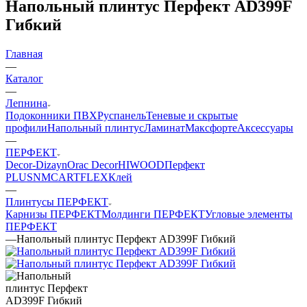
Напольный плинтус Перфект AD399F
Гибкий
Главная
—
Каталог
—
Лепнина
Подоконники ПВХ
Руспанель
Теневые и скрытые
профили
Напольный плинтус
Ламинат
Максфорте
Аксессуары
—
ПЕРФЕКТ
Decor-Dizayn
Orac Decor
HIWOOD
Перфект
PLUS
NMC
ARTFLEX
Клей
—
Плинтусы ПЕРФЕКТ
Карнизы ПЕРФЕКТ
Молдинги ПЕРФЕКТ
Угловые элементы
ПЕРФЕКТ
—
Напольный плинтус Перфект AD399F Гибкий