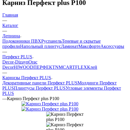
Карниз Перфект plus P100
Главная
—
Каталог
—
Лепнина
Подоконники ПВХ
Руспанель
Теневые и скрытые
профили
Напольный плинтус
Ламинат
Максфорте
Аксессуары
—
Перфект PLUS
Decor-Dizayn
Orac
Decor
HIWOOD
ПЕРФЕКТ
NMC
ARTFLEX
Клей
—
Карнизы Перфект PLUS
Декоративные панели Перфект PLUS
Молдинги Перфект
PLUS
Плинтусы Перфект PLUS
Угловые элементы Перфект
PLUS
—
Карниз Перфект plus P100