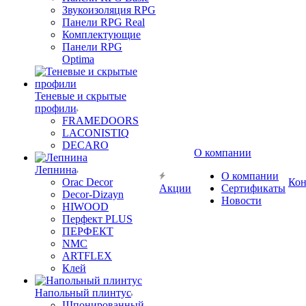
Звукоизоляция RPG
Панели RPG Real
Комплектующие
Панели RPG
Optima
Теневые и скрытые
профили
FRAMEDOORS
LACONISTIQ
DECARO
О компании
Лепнина
О компании
Orac Decor
Кон
Акции
Сертификаты
Decor-Dizayn
Новости
HIWOOD
Перфект PLUS
ПЕРФЕКТ
NMC
ARTFLEX
Клей
Напольный плинтус
Шпонированный