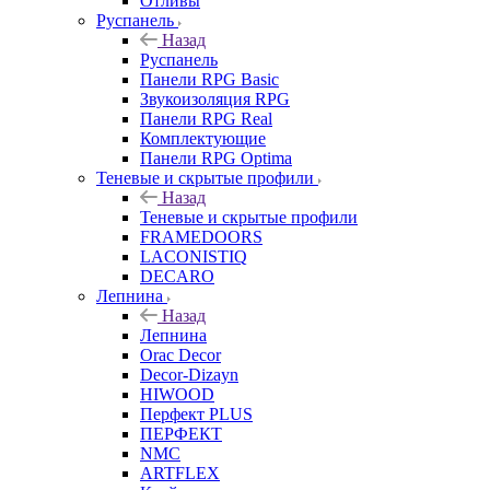
Отливы
Руспанель
Назад
Руспанель
Панели RPG Basic
Звукоизоляция RPG
Панели RPG Real
Комплектующие
Панели RPG Optima
Теневые и скрытые профили
Назад
Теневые и скрытые профили
FRAMEDOORS
LACONISTIQ
DECARO
Лепнина
Назад
Лепнина
Orac Decor
Decor-Dizayn
HIWOOD
Перфект PLUS
ПЕРФЕКТ
NMC
ARTFLEX