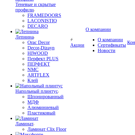
Теневые и скрытые
профили
FRAMEDOORS
LACONISTIQ
DECARO
О компании
Лепнина
О компании
Orac Decor
Кон
Акции
Сертификаты
Decor-Dizayn
Новости
HIWOOD
Перфект PLUS
ПЕРФЕКТ
NMC
ARTFLEX
Клей
Напольный плинтус
Шпонированный
МДФ
Алюминиевый
Пластиковый
Ламинат
Ламинат Clix Floor