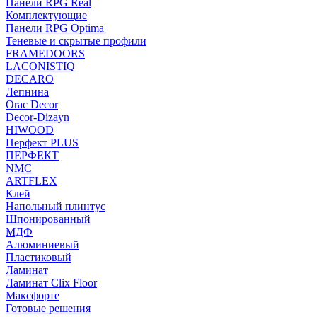
Панели RPG Real
Комплектующие
Панели RPG Optima
Теневые и скрытые профили
FRAMEDOORS
LACONISTIQ
DECARO
Лепнина
Orac Decor
Decor-Dizayn
HIWOOD
Перфект PLUS
ПЕРФЕКТ
NMC
ARTFLEX
Клей
Напольный плинтус
Шпонированный
МДФ
Алюминиевый
Пластиковый
Ламинат
Ламинат Clix Floor
Максфорте
Готовые решения