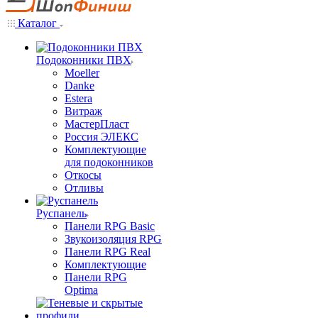
Каталог
Подоконники ПВХ
Moeller
Danke
Estera
Витраж
МастерПласт
Россия ЭЛЕКС
Комплектующие
для подоконников
Откосы
Отливы
Руспанель
Панели RPG Basic
Звукоизоляция RPG
Панели RPG Real
Комплектующие
Панели RPG
Optima