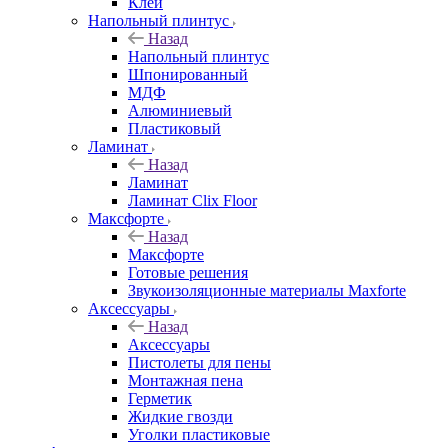
Клей
Напольный плинтус
Назад
Напольный плинтус
Шпонированный
МДФ
Алюминиевый
Пластиковый
Ламинат
Назад
Ламинат
Ламинат Clix Floor
Максфорте
Назад
Максфорте
Готовые решения
Звукоизоляционные материалы Maxforte
Аксессуары
Назад
Аксессуары
Пистолеты для пены
Монтажная пена
Герметик
Жидкие гвозди
Уголки пластиковые