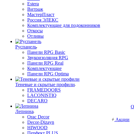
Estera
Витраж
МастерПласт
Россия ЭЛЕКС
Комплектующие для подоконников
Откосы
Отливы
Руспанель
Панели RPG Basic
Звукоизоляция RPG
Панели RPG Real
Комплектующие
Панели RPG Optima
Теневые и скрытые профили
FRAMEDOORS
LACONISTIQ
DECARO
О
Лепнина
Orac Decor
Акции
Decor-Dizayn
HIWOOD
Перфект PLUS