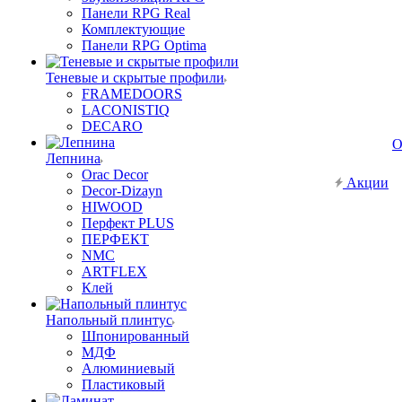
Панели RPG Real
Комплектующие
Панели RPG Optima
Теневые и скрытые профили
FRAMEDOORS
LACONISTIQ
DECARO
О
Лепнина
Orac Decor
Акции
Decor-Dizayn
HIWOOD
Перфект PLUS
ПЕРФЕКТ
NMC
ARTFLEX
Клей
Напольный плинтус
Шпонированный
МДФ
Алюминиевый
Пластиковый