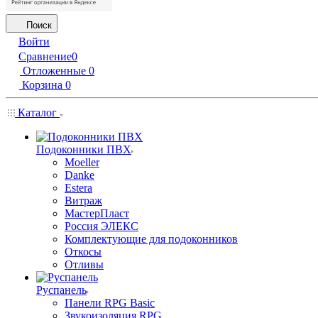
Поиск
Войти
Сравнение
0
Отложенные
0
Корзина
0
Каталог
Подоконники ПВХ
Moeller
Danke
Estera
Витраж
МастерПласт
Россия ЭЛЕКС
Комплектующие для подоконников
Откосы
Отливы
Руспанель
Панели RPG Basic
Звукоизоляция RPG