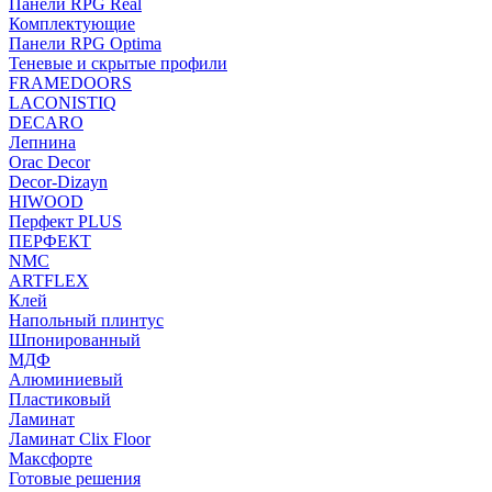
Панели RPG Real
Комплектующие
Панели RPG Optima
Теневые и скрытые профили
FRAMEDOORS
LACONISTIQ
DECARO
Лепнина
Orac Decor
Decor-Dizayn
HIWOOD
Перфект PLUS
ПЕРФЕКТ
NMC
ARTFLEX
Клей
Напольный плинтус
Шпонированный
МДФ
Алюминиевый
Пластиковый
Ламинат
Ламинат Clix Floor
Максфорте
Готовые решения